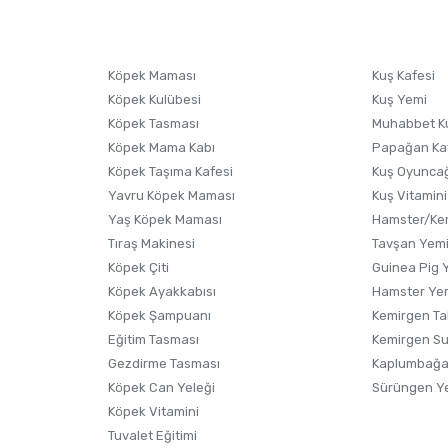
sonra ürüne yorum yapın, alışveriş puanı kazanın! Sorularınız için
Ürün hakkında henüz soru sorulmamış.
iletişim
Ürünü Satın Al ve Yorumla
Soru Sor
Köpek Maması
Kuş Kafesi
Köpek Kulübesi
Kuş Yemi
Köpek Tasması
Muhabbet K
Köpek Mama Kabı
Papağan Ka
Köpek Taşıma Kafesi
Kuş Oyunca
Yavru Köpek Maması
Kuş Vitamini
Yaş Köpek Maması
Hamster/Kem
Tıraş Makinesi
Tavşan Yem
Köpek Çiti
Guinea Pig 
Köpek Ayakkabısı
Hamster Ye
Gönder
Köpek Şampuanı
Kemirgen Ta
Eğitim Tasması
Kemirgen S
Gezdirme Tasması
Kaplumbağa
Köpek Can Yeleği
Sürüngen Y
Köpek Vitamini
Tuvalet Eğitimi