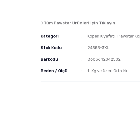
Tüm Pawstar Ürünleri İçin Tıklayın.
Kategori
Köpek Kıyafeti
,
Pawstar Köp
Stok Kodu
24553-3XL
Barkodu
8683642042502
Beden / Ölçü
11 Kg ve üzeri Orta Irk