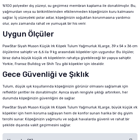
%100 polyester dış yüzeyi, su geçirmez membran kaplama ile donatılmıştır. Bu,
yağmurdan veya su birikintilerinden etkilenmeden köpeğinizin kuru kalmasını
sağlar. İç yüzeydeki polar astar, köpeğinizin soğuktan korunmasına yardımcı
olur, aynı zamanda rahat ve yumuşak bir his verir.
Uygun Ölçüler
PawStar Siyah Muson Küçük Irk Köpek Tulum Yağmurluk XLarge, 39 x 54 x 36 cm
ölçülerine sahiptir ve 6,6 ila 9 kg arasındaki köpekler için uygundur. Bu ölçüler,
biraz daha büyük küçük ırk köpeklerin rahatça giyebileceği bir yapıya sahiptir.
Yorkie, Fransız Bulldog ve Shih Tzu gibi köpekler için idealdir.
Gece Güvenliği ve Şıklık
Tulum, düşük ışık koşullarında köpeğinizin görünür olmasını sağlamak için
reflektör şeritler ile donatılmıştır. Ayrıca siyah rengiyle şıklığı artırırken, her
durumda köpeğinizin güvenliğini de sağlar.
PawStar Siyah Muson Küçük Irk Köpek Tulum Yağmurluk XLarge, büyük küçük ırk
köpekler için hem koruma sağlayan hem de konfor sunan harika bir dış giyim
tercihi sunar. Köpeğinizin yağmurlu ve soğuk havalarda güvenli ve rahat bir
şekilde dışarıda vakit geçirmesini sağlar.