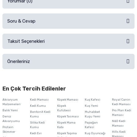
Yorumlar (0)
Soru & Cevap
Alışverişinizden sonra ürüne yorum yapın, alışveriş puanı kazanın!
Sorularınız için
iletişim formunu
kullanınız.
Taksit Seçenekleri
Ürün hakkında henüz soru sorulmamış.
Ürünü Satın Al ve Yorumla
Önerileriniz
Soru Sor
Bu ürünün fiyat bilgisi, resim, ürün açıklamalarında ve diğer konularda
yetersiz gördüğünüz noktaları öneri formunu kullanarak tarafımıza
En Çok Tercih Edilenler
iletebilirsiniz.
Görüş ve önerileriniz için teşekkür ederiz.
Akvaryum
Kedi Maması
Köpek Maması
Kuş Kafesi
Royal Canin
Malzemeleri
Kedi Maması
Kedi Kumu
Köpek
Kuş Yemi
Ürün resmi kalitesiz, bozuk veya görüntülenemiyor.
Balık Yemi
Kulübesi
Pro Plan Kedi
Bentonit Kedi
Muhabbet
Maması
Deniz
Kumu
Köpek Tasması
Kuşu Yemi
Ürün açıklamasında eksik bilgiler bulunuyor.
Akvaryumu
N&D Kedi
Silika Kedi
Köpek Mama
Papağan
Maması
Protein
Ürün bilgilerinde hatalar bulunuyor.
Kumu
Kabı
Kafesi
Skimmer
Hills Kedi
Kedi Evi
Köpek Taşıma
Kuş Oyuncağı
Ürün fiyatı diğer sitelerden daha pahalı.
Maması