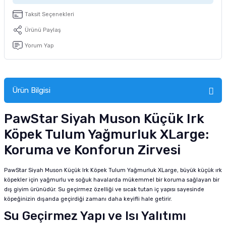
tucu
Sepeti
 Fırçası
Sump Filtre Malzemesi
Pro Plan Kedi Maması
Taksit Seçenekleri
Ürünü Paylaş
Pond Ürünleri
 Güvenlik Ürünleri
Akvaryum Ozon ve UV Ürünleri
Purina Kedi Maması
Yorum Yap
manları
akım Ürünleri
Royal Canin Kedi Maması
lik ve Bakım Ürünleri
Ürün Bilgisi
uluk
PawStar Siyah Muson Küçük Irk
Köpek Tulum Yağmurluk XLarge:
 - Akvaryum Kumu
Koruma ve Konforun Zirvesi
 Parçaları
PawStar Siyah Muson Küçük Irk Köpek Tulum Yağmurluk XLarge, büyük küçük ırk
köpekler için yağmurlu ve soğuk havalarda mükemmel bir koruma sağlayan bir
e Malzemesi
dış giyim ürünüdür. Su geçirmez özelliği ve sıcak tutan iç yapısı sayesinde
köpeğinizin dışarıda geçirdiği zamanı daha keyifli hale getirir.
Su Geçirmez Yapı ve Isı Yalıtımı