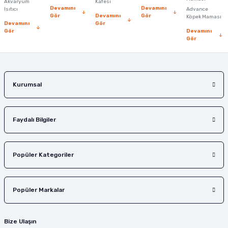
Akvaryum
Kafesi
Devamını
Devamını
Isıtıcı
Advance
Bu ürüne benzer farklı alternatifler olmalı.
Gör
Devamını
Gör
Köpek Maması
Devamını
Gör
Gör
Devamını
Gör
Gönder
Kurumsal
Faydalı Bilgiler
Popüler Kategoriler
Popüler Markalar
Bize Ulaşın