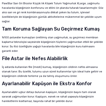
PawStar Sarı Gri Bicolor Küçük Irk Köpek Tulum Yağmurluk XLarge, yağmurlu
havalarda köpeğinizin konforunu ve stilini ön planda tutarak tasarlanmıştır. Göz
alıcı sarı ve gri renk kombinasyonuyla dikkat çeken bu tulum, işlevsel
özellikleriyle de köpeğinizin günlük aktivitelerine mükemmel bir şekilde uyum
sağlar.
Tam Koruma Sağlayan Su Geçirmez Kumaş
%100 polyester kumaştan üretilmiş olan yağmurluk, su geçirmez membran
kaplama teknolojisi sayesinde köpeğinizin tüylerini yağmurdan etkili bir şekilde
korur. Su itici özelliğiyle yağışlı havalarda bile köpeğinizin kuru kalmasını
garanti eder.
File Astar ile Nefes Alabilirlik
İç astarda kullanılan file (mesh) kumaş, köpeğinizin cildinin nefes almasına
olanak tanır. Bu özellik, tulumu uzun süreli kullanımlar için ideal hale getirir ve
köpeğinizin cildinde terleme ya da tahriş oluşumunu önler.
Ayarlanabilir Kapüşon ile Ekstra Konfor
Ayarlanabilir uçkur detayı bulunan kapüşon, köpeğinizin başını tam olarak
sararak yağmurdan korur. Kapüşon, esnek ve rahat yapısıyla köpeğinizin
hareketlerini kısıtlamaz, başında rahat bir şekilde durur.