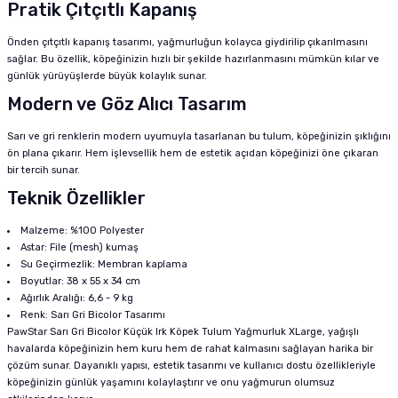
Pratik Çıtçıtlı Kapanış
Önden çıtçıtlı kapanış tasarımı, yağmurluğun kolayca giydirilip çıkarılmasını
sağlar. Bu özellik, köpeğinizin hızlı bir şekilde hazırlanmasını mümkün kılar ve
günlük yürüyüşlerde büyük kolaylık sunar.
Modern ve Göz Alıcı Tasarım
Sarı ve gri renklerin modern uyumuyla tasarlanan bu tulum, köpeğinizin şıklığını
ön plana çıkarır. Hem işlevsellik hem de estetik açıdan köpeğinizi öne çıkaran
bir tercih sunar.
Teknik Özellikler
Malzeme: %100 Polyester
Astar: File (mesh) kumaş
Su Geçirmezlik: Membran kaplama
Boyutlar: 38 x 55 x 34 cm
Ağırlık Aralığı: 6,6 - 9 kg
Renk: Sarı Gri Bicolor Tasarımı
PawStar Sarı Gri Bicolor Küçük Irk Köpek Tulum Yağmurluk XLarge, yağışlı
havalarda köpeğinizin hem kuru hem de rahat kalmasını sağlayan harika bir
çözüm sunar. Dayanıklı yapısı, estetik tasarımı ve kullanıcı dostu özellikleriyle
köpeğinizin günlük yaşamını kolaylaştırır ve onu yağmurun olumsuz