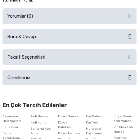
etkilerinden korur.
Yorumlar (0)
Soru & Cevap
Alışverişinizden sonra ürüne yorum yapın, alışveriş puanı kazanın!
Sorularınız için
iletişim formunu
kullanınız.
Taksit Seçenekleri
Ürün hakkında henüz soru sorulmamış.
Ürünü Satın Al ve Yorumla
Önerileriniz
Soru Sor
Bu ürünün fiyat bilgisi, resim, ürün açıklamalarında ve diğer konularda
yetersiz gördüğünüz noktaları öneri formunu kullanarak tarafımıza
En Çok Tercih Edilenler
iletebilirsiniz.
Görüş ve önerileriniz için teşekkür ederiz.
Akvaryum
Kedi Maması
Köpek Maması
Kuş Kafesi
Royal Canin
Malzemeleri
Kedi Maması
Kedi Kumu
Köpek
Kuş Yemi
Ürün resmi kalitesiz, bozuk veya görüntülenemiyor.
Balık Yemi
Kulübesi
Pro Plan Kedi
Bentonit Kedi
Muhabbet
Maması
Deniz
Kumu
Köpek Tasması
Kuşu Yemi
Ürün açıklamasında eksik bilgiler bulunuyor.
Akvaryumu
N&D Kedi