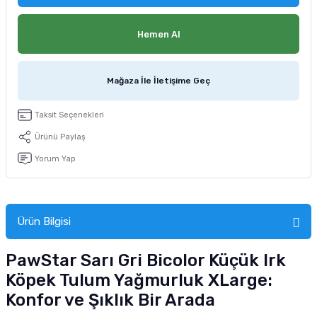
tucu
Sepeti
 Fırçası
Sump Filtre Malzemesi
Pro Plan Kedi Maması
Hemen Al
Pond Ürünleri
 Güvenlik Ürünleri
Akvaryum Ozon ve UV Ürünleri
Purina Kedi Maması
Mağaza İle İletişime Geç
manları
akım Ürünleri
Royal Canin Kedi Maması
lik ve Bakım Ürünleri
Taksit Seçenekleri
Ürünü Paylaş
uluk
Yorum Yap
 - Akvaryum Kumu
 Parçaları
Ürün Bilgisi
e Malzemesi
PawStar Sarı Gri Bicolor Küçük Irk
Köpek Tulum Yağmurluk XLarge:
Konfor ve Şıklık Bir Arada