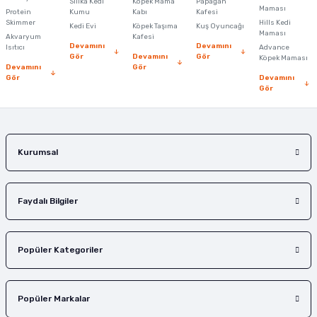
Silika Kedi
Köpek Mama
Papağan
Maması
Protein
Ürün bilgilerinde hatalar bulunuyor.
Kumu
Kabı
Kafesi
Skimmer
Hills Kedi
Kedi Evi
Köpek Taşıma
Kuş Oyuncağı
Ürün fiyatı diğer sitelerden daha pahalı.
Maması
Akvaryum
Kafesi
Devamını
Devamını
Isıtıcı
Advance
Bu ürüne benzer farklı alternatifler olmalı.
Gör
Devamını
Gör
Köpek Maması
Devamını
Gör
Gör
Devamını
Gör
Gönder
Kurumsal
Faydalı Bilgiler
Popüler Kategoriler
Popüler Markalar