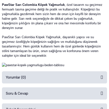
PawStar Sarı Colombia Köpek Yağmurluk
, özel tasarım su geçirmez
fermuarlı tasma geçirme deliği ile pratik ve kullanışlıdır. Köpeğinizi bu
yağmurlukla gezdirmek hem sizin hem de onun için keyifli bir deneyim
haline gelir. Sarı renk seçeneğiyle de dikkat çeken bu yağmurluk,
köpeğinizin şıklığını ön plana çıkarır ve ona her mevsimde konforlu bir
deneyim sunar.
PawStar Sarı Colombia Köpek Yağmurluk, dayanıklı yapısı ve su
geçirmez özelliğiyle köpeğinizin sağlığını ve mutluluğunu düşünerek
tasarlanmıştır. Hem günlük kullanım hem de özel günlerde köpeğinizin
stilini tamamlayan bu ürün, onun sağlığına ve konforuna önem veren
sahipler için ideal bir seçenektir.
Yorumlar (0)
Soru & Cevap
Alışverişinizden sonra ürüne yorum yapın, alışveriş puanı kazanın!
Sorularınız için
iletişim formunu
kullanınız.