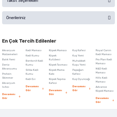
Taksit Seçenekleri
Ürün hakkında henüz soru sorulmamış.
Ürünü Satın Al ve Yorumla
Önerileriniz
Soru Sor
Bu ürünün fiyat bilgisi, resim, ürün açıklamalarında ve diğer konularda
yetersiz gördüğünüz noktaları öneri formunu kullanarak tarafımıza
En Çok Tercih Edilenler
iletebilirsiniz.
Görüş ve önerileriniz için teşekkür ederiz.
Akvaryum
Kedi Maması
Köpek Maması
Kuş Kafesi
Royal Canin
Malzemeleri
Kedi Maması
Kedi Kumu
Köpek
Kuş Yemi
Ürün resmi kalitesiz, bozuk veya görüntülenemiyor.
Balık Yemi
Kulübesi
Pro Plan Kedi
Bentonit Kedi
Muhabbet
Maması
Deniz
Kumu
Köpek Tasması
Kuşu Yemi
Ürün açıklamasında eksik bilgiler bulunuyor.
Akvaryumu
N&D Kedi
Silika Kedi
Köpek Mama
Papağan
Maması
Protein
Ürün bilgilerinde hatalar bulunuyor.
Kumu
Kabı
Kafesi
Skimmer
Hills Kedi
Kedi Evi
Köpek Taşıma
Kuş Oyuncağı
Ürün fiyatı diğer sitelerden daha pahalı.
Maması
Akvaryum
Kafesi
Devamını
Devamını
Isıtıcı
Advance
Bu ürüne benzer farklı alternatifler olmalı.
Gör
Devamını
Gör
Köpek Maması
Devamını
Gör
Gör
Devamını
Gör