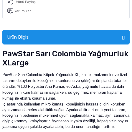
Ürünü Paylaş
tucu
Sepeti
 Fırçası
Sump Filtre Malzemesi
Pro Plan Kedi Maması
Yorum Yap
Pond Ürünleri
 Güvenlik Ürünleri
Akvaryum Ozon ve UV Ürünleri
Purina Kedi Maması
manları
akım Ürünleri
Royal Canin Kedi Maması
Ürün Bilgisi
lik ve Bakım Ürünleri
PawStar Sarı Colombia Yağmurluk
XLarge
uluk
PawStar Sarı Colombia Köpek Yağmurluk XL, kaliteli malzemeler ve özel
 - Akvaryum Kumu
tasarım detayları ile köpeğinizin konforunu ve şıklığını ön planda tutan bir
üründür. %100 Polyester Ana Kumaş ve Astar, yağmurlu havalarda dahi
 Parçaları
köpeğinizin kuru kalmasını sağlarken, su geçirmez membran kaplama
kumaş ile ekstra koruma sunar.
İç astarında kullanılan mikro kumaş, köpeğinizin hassas cildini korurken
e Malzemesi
aynı zamanda nefes alabilirlik sağlar. Ayarlanabilir cırt cırtlı yeni tasarım,
köpeğinizin bedenine mükemmel uyum sağlamakla kalmaz, aynı zamanda
giyip çıkarmayı kolaylaştırır. Ayarlanabilir yaka özelliği, köpeğinizin boyun
yapısına uygun şekilde ayarlanabilir, bu da onun rahatlığını arttırır.