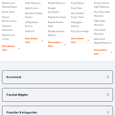
Akvaryum
Kedi Maması
Köpek Maması
Kuş Kafesi
Royal Canin
Malzemeleri
Kedi Maması
Kedi Kumu
Köpek
Kuş Yemi
Ürün resmi kalitesiz, bozuk veya görüntülenemiyor.
Balık Yemi
Kulübesi
Pro Plan Kedi
Bentonit Kedi
Muhabbet
Maması
Deniz
Kumu
Köpek Tasması
Kuşu Yemi
Ürün açıklamasında eksik bilgiler bulunuyor.
Akvaryumu
N&D Kedi
Silika Kedi
Köpek Mama
Papağan
Maması
Protein
Ürün bilgilerinde hatalar bulunuyor.
Kumu
Kabı
Kafesi
Skimmer
Hills Kedi
Kedi Evi
Köpek Taşıma
Kuş Oyuncağı
Ürün fiyatı diğer sitelerden daha pahalı.
Maması
Akvaryum
Kafesi
Devamını
Devamını
Isıtıcı
Advance
Bu ürüne benzer farklı alternatifler olmalı.
Gör
Devamını
Gör
Köpek Maması
Devamını
Gör
Gör
Devamını
Gör
Gönder
Kurumsal
Faydalı Bilgiler
Popüler Kategoriler