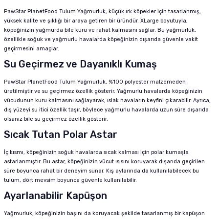
PawStar PlanetFood Tulum Yağmurluk, küçük ırk köpekler için tasarlanmış,
yüksek kalite ve şıklığı bir araya getiren bir üründür. XLarge boyutuyla,
köpeğinizin yağmurda bile kuru ve rahat kalmasını sağlar. Bu yağmurluk,
özellikle soğuk ve yağmurlu havalarda köpeğinizin dışarıda güvenle vakit
geçirmesini amaçlar.
Su Geçirmez ve Dayanıklı Kumaş
PawStar PlanetFood Tulum Yağmurluk, %100 polyester malzemeden
üretilmiştir ve su geçirmez özellik gösterir. Yağmurlu havalarda köpeğinizin
vücudunun kuru kalmasını sağlayarak, ıslak havaların keyfini çıkarabilir. Ayrıca,
dış yüzeyi su itici özellik taşır, böylece yağmurlu havalarda uzun süre dışarıda
olsanız bile su geçirmez özellik gösterir.
Sıcak Tutan Polar Astar
İç kısmı, köpeğinizin soğuk havalarda sıcak kalması için polar kumaşla
astarlanmıştır. Bu astar, köpeğinizin vücut ısısını koruyarak dışarıda geçirilen
süre boyunca rahat bir deneyim sunar. Kış aylarında da kullanılabilecek bu
tulum, dört mevsim boyunca güvenle kullanılabilir.
Ayarlanabilir Kapüşon
Yağmurluk, köpeğinizin başını da koruyacak şekilde tasarlanmış bir kapüşon