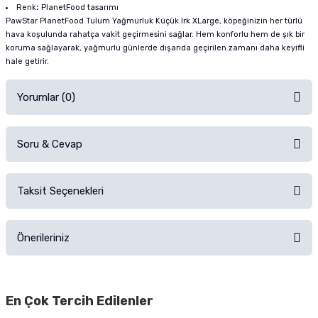
Renk
:
PlanetFood tasarımı
PawStar PlanetFood Tulum Yağmurluk Küçük Irk XLarge, köpeğinizin her türlü
hava koşulunda rahatça vakit geçirmesini sağlar. Hem konforlu hem de şık bir
koruma sağlayarak, yağmurlu günlerde dışarıda geçirilen zamanı daha keyifli
hale getirir.
Yorumlar (0)
Soru & Cevap
Alışverişinizden sonra ürüne yorum yapın, alışveriş puanı kazanın!
Sorularınız için
iletişim formunu
kullanınız.
Taksit Seçenekleri
Ürün hakkında henüz soru sorulmamış.
Ürünü Satın Al ve Yorumla
Önerileriniz
Soru Sor
Bu ürünün fiyat bilgisi, resim, ürün açıklamalarında ve diğer konularda
yetersiz gördüğünüz noktaları öneri formunu kullanarak tarafımıza
En Çok Tercih Edilenler
iletebilirsiniz.
Görüş ve önerileriniz için teşekkür ederiz.