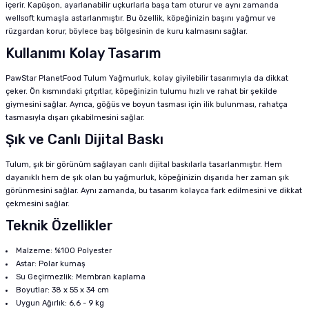
içerir. Kapüşon, ayarlanabilir uçkurlarla başa tam oturur ve aynı zamanda
wellsoft kumaşla astarlanmıştır. Bu özellik, köpeğinizin başını yağmur ve
rüzgardan korur, böylece baş bölgesinin de kuru kalmasını sağlar.
Kullanımı Kolay Tasarım
PawStar PlanetFood Tulum Yağmurluk, kolay giyilebilir tasarımıyla da dikkat
çeker. Ön kısmındaki çıtçıtlar, köpeğinizin tulumu hızlı ve rahat bir şekilde
giymesini sağlar. Ayrıca, göğüs ve boyun tasması için ilik bulunması, rahatça
tasmasıyla dışarı çıkabilmesini sağlar.
Şık ve Canlı Dijital Baskı
Tulum, şık bir görünüm sağlayan canlı dijital baskılarla tasarlanmıştır. Hem
dayanıklı hem de şık olan bu yağmurluk, köpeğinizin dışarıda her zaman şık
görünmesini sağlar. Aynı zamanda, bu tasarım kolayca fark edilmesini ve dikkat
çekmesini sağlar.
Teknik Özellikler
Malzeme: %100 Polyester
Astar: Polar kumaş
Su Geçirmezlik: Membran kaplama
Boyutlar: 38 x 55 x 34 cm
Uygun Ağırlık: 6,6 - 9 kg