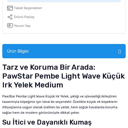
tucu
Sepeti
 Fırçası
Sump Filtre Malzemesi
Pro Plan Kedi Maması
Taksit Seçenekleri
Ürünü Paylaş
Pond Ürünleri
 Güvenlik Ürünleri
Akvaryum Ozon ve UV Ürünleri
Purina Kedi Maması
Yorum Yap
manları
akım Ürünleri
Royal Canin Kedi Maması
lik ve Bakım Ürünleri
Ürün Bilgisi
uluk
Tarz ve Koruma Bir Arada:
PawStar Pembe Light Wave Küçük
 - Akvaryum Kumu
Irk Yelek Medium
 Parçaları
PawStar Pembe Light Wave Küçük Irk Yelek, şıklığı ve işlevselliği birleştiren
tasarımıyla köpeğiniz için ideal bir seçenektir. Özellikle küçük ırk köpeklerin
e Malzemesi
ihtiyaçlarına uygun olarak üretilen bu yelek, hem soğuk havalarda koruma
sağlar hem de modern görünümüyle dikkat çeker.
Su İtici ve Dayanıklı Kumaş