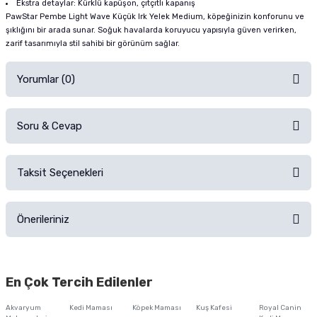
Ekstra detaylar: Kürklü kapüşon, çıtçıtlı kapanış
PawStar Pembe Light Wave Küçük Irk Yelek Medium, köpeğinizin konforunu ve
şıklığını bir arada sunar. Soğuk havalarda koruyucu yapısıyla güven verirken,
zarif tasarımıyla stil sahibi bir görünüm sağlar.
Yorumlar (0)
Soru & Cevap
Alışverişinizden sonra ürüne yorum yapın, alışveriş puanı kazanın!
Sorularınız için
iletişim formunu
kullanınız.
Taksit Seçenekleri
Ürün hakkında henüz soru sorulmamış.
Ürünü Satın Al ve Yorumla
Önerileriniz
Soru Sor
Bu ürünün fiyat bilgisi, resim, ürün açıklamalarında ve diğer konularda
yetersiz gördüğünüz noktaları öneri formunu kullanarak tarafımıza
En Çok Tercih Edilenler
iletebilirsiniz.
Görüş ve önerileriniz için teşekkür ederiz.
Akvaryum
Kedi Maması
Köpek Maması
Kuş Kafesi
Royal Canin