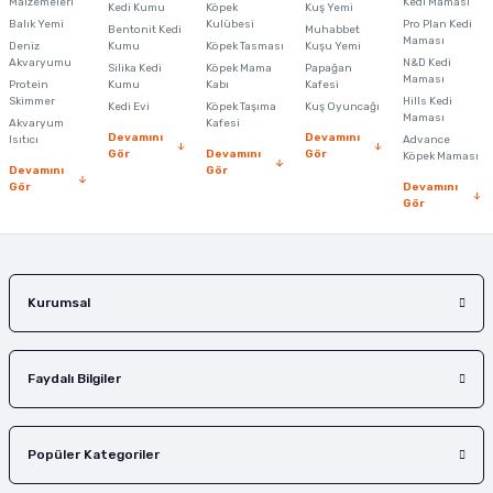
Malzemeleri
Kedi Maması
Kedi Kumu
Köpek
Kuş Yemi
Ürün resmi kalitesiz, bozuk veya görüntülenemiyor.
Balık Yemi
Kulübesi
Pro Plan Kedi
Bentonit Kedi
Muhabbet
Maması
Deniz
Kumu
Köpek Tasması
Kuşu Yemi
Ürün açıklamasında eksik bilgiler bulunuyor.
Akvaryumu
N&D Kedi
Silika Kedi
Köpek Mama
Papağan
Maması
Protein
Ürün bilgilerinde hatalar bulunuyor.
Kumu
Kabı
Kafesi
Skimmer
Hills Kedi
Kedi Evi
Köpek Taşıma
Kuş Oyuncağı
Ürün fiyatı diğer sitelerden daha pahalı.
Maması
Akvaryum
Kafesi
Devamını
Devamını
Isıtıcı
Advance
Bu ürüne benzer farklı alternatifler olmalı.
Gör
Devamını
Gör
Köpek Maması
Devamını
Gör
Gör
Devamını
Gör
Gönder
Kurumsal
Faydalı Bilgiler
Popüler Kategoriler