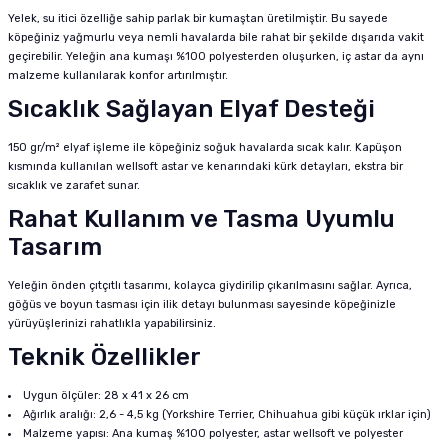
Yelek, su itici özelliğe sahip parlak bir kumaştan üretilmiştir. Bu sayede
köpeğiniz yağmurlu veya nemli havalarda bile rahat bir şekilde dışarıda vakit
geçirebilir. Yeleğin ana kumaşı %100 polyesterden oluşurken, iç astar da aynı
malzeme kullanılarak konfor artırılmıştır.
Sıcaklık Sağlayan Elyaf Desteği
150 gr/m² elyaf işleme ile köpeğiniz soğuk havalarda sıcak kalır. Kapüşon
kısmında kullanılan wellsoft astar ve kenarındaki kürk detayları, ekstra bir
sıcaklık ve zarafet sunar.
Rahat Kullanım ve Tasma Uyumlu
Tasarım
Yeleğin önden çıtçıtlı tasarımı, kolayca giydirilip çıkarılmasını sağlar. Ayrıca,
göğüs ve boyun tasması için ilik detayı bulunması sayesinde köpeğinizle
yürüyüşlerinizi rahatlıkla yapabilirsiniz.
Teknik Özellikler
Uygun ölçüler: 28 x 41 x 26 cm
Ağırlık aralığı: 2,6 - 4,5 kg (Yorkshire Terrier, Chihuahua gibi küçük ırklar için)
Malzeme yapısı: Ana kumaş %100 polyester, astar wellsoft ve polyester