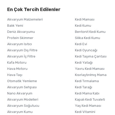
Alışverişinizden 
En Çok Tercih Edilenler
Ürün resmi kalitesiz, bozuk veya görüntülenemiyor.
Akvaryum Malzemeleri
Kedi Maması
Ürün açıklamasında eksik bilgiler bulunuyor.
Balık Yemi
Kedi Kumu
Ürün bilgilerinde hatalar bulunuyor.
Deniz Akvaryumu
Bentonit Kedi Kumu
Ürün fiyatı diğer sitelerden daha pahalı.
Protein Skimmer
Silika Kedi Kumu
Akvaryum Isıtıcı
Kedi Evi
Bu ürüne benzer farklı alternatifler olmalı.
Akvaryum Dış Filtre
Kedi Oyuncağı
Akvaryum İç Filtre
Kedi Taşıma Çantası
Kafa Motoru
Kedi Yatağı
Hava Motoru
Yavru Kedi Maması
Hava Taşı
Kısırlaştırılmış Mama
Otomatik Yemleme
Kedi Tırmalama
Akvaryum Sehpası
Kedi Tarağı
Nano Akvaryum
Kedi Mama Kabı
Akvaryum Modelleri
Kapalı Kedi Tuvaleti
Akvaryum Soğutucu
Yaş Kedi Maması
Akvaryum Kumu
Kedi Vitamini