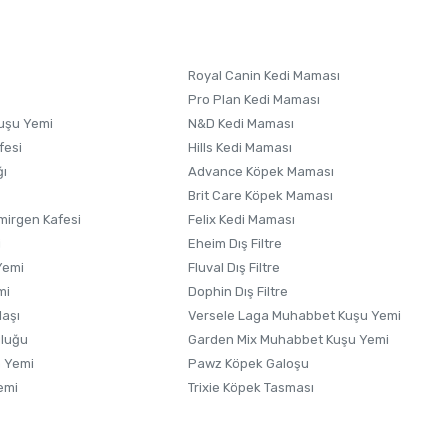
 formunu
kullanınız.
Royal Canin Kedi Maması
Pro Plan Kedi Maması
uşu Yemi
N&D Kedi Maması
fesi
Hills Kedi Maması
ğı
Advance Köpek Maması
Brit Care Köpek Maması
irgen Kafesi
Felix Kedi Maması
i
Eheim Dış Filtre
Yemi
Fluval Dış Filtre
mi
Dophin Dış Filtre
laşı
Versele Laga Muhabbet Kuşu Yemi
uluğu
Garden Mix Muhabbet Kuşu Yemi
 Yemi
Pawz Köpek Galoşu
emi
Trixie Köpek Tasması