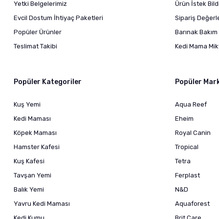
Yetki Belgelerimiz
Ürün İstek Bil
Evcil Dostum İhtiyaç Paketleri
Sipariş Değer
Popüler Ürünler
Barınak Bakım 
Teslimat Takibi
Kedi Mama Mikt
Popüler Kategoriler
Popüler Mar
Kuş Yemi
Aqua Reef
Kedi Maması
Eheim
Köpek Maması
Royal Canin
Hamster Kafesi
Tropical
Kuş Kafesi
Tetra
Tavşan Yemi
Ferplast
Balık Yemi
N&D
Yavru Kedi Maması
Aquaforest
Kedi Kumu
Brit Care