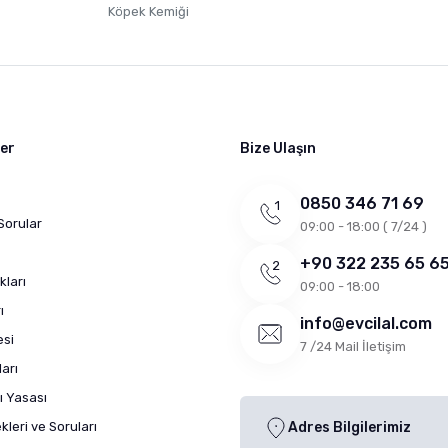
Köpek Kemiği
ler
Bize Ulaşın
0850 346 71 69
Sorular
09:00 - 18:00 ( 7/24 )
+90 322 235 65 6
kları
09:00 - 18:00
ı
info@evcilal.com
esi
7 /24 Mail İletişim
arı
ı Yasası
leri ve Soruları
Adres Bilgilerimiz