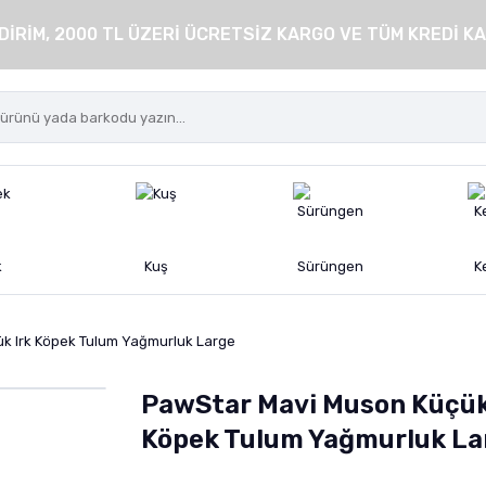
DİRİM, 2000 TL ÜZERİ ÜCRETSİZ KARGO VE TÜM KREDİ KA
k
Kuş
Sürüngen
K
k Irk Köpek Tulum Yağmurluk Large
PawStar Mavi Muson Küçük
Köpek Tulum Yağmurluk La