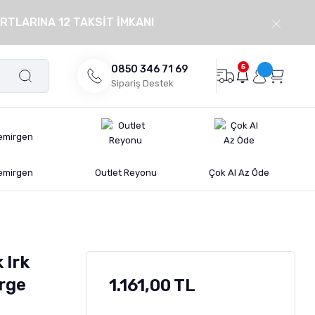
RTLARINA 12 TAKSİT İMKANI
5
0850 346 71 69
Sipariş Destek
emirgen
Outlet Reyonu
Çok Al Az Öde
 Irk
rge
1.161,00 TL