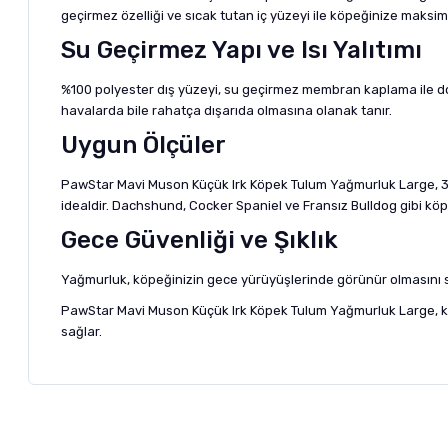
geçirmez özelliği ve sıcak tutan iç yüzeyi ile köpeğinize maksi
Su Geçirmez Yapı ve Isı Yalıtımı
%100 polyester dış yüzeyi, su geçirmez membran kaplama ile dona
havalarda bile rahatça dışarıda olmasına olanak tanır.
Uygun Ölçüler
PawStar Mavi Muson Küçük Irk Köpek Tulum Yağmurluk Large, 33 x 
idealdir. Dachshund, Cocker Spaniel ve Fransız Bulldog gibi kö
Gece Güvenliği ve Şıklık
Yağmurluk, köpeğinizin gece yürüyüşlerinde görünür olmasını sağla
PawStar Mavi Muson Küçük Irk Köpek Tulum Yağmurluk Large, koru
sağlar.
Bu ürünün fiyat bilgisi, resim, ürün açıklamalarında ve diğer ko
Görüş ve önerileriniz için teşekkür ederiz.