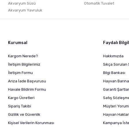
Akvaryum Süsü
Otomatik Tuvalet
Akvaryum Yavruluk
Kurumsal
Faydalı Bilgi
Kargom Nerede?
Hakkımızda
İletişim Bilgilerimiz
Sıkça Sorulan 
İletişim Formu
Bilgi Bankası
Arıza İade Başvurusu
Hayvan Barına
Havale Bildirim Formu
Garanti Şartlar
Kargo Ücretleri
Satış Sözleşm
Sipariş Takibi
Müşteri Yoruml
Gizlilik ve Güvenlik
Hayvan Haklar
Kişisel Verilerin Korunması
Kampanya İstek