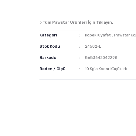
Tüm Pawstar Ürünleri İçin Tıklayın.
Kategori
Köpek Kıyafeti
,
Pawstar Köp
Stok Kodu
24502-L
Barkodu
8683642042298
Beden / Ölçü
10 Kg'a Kadar Küçük Irk