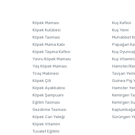
sonra ürüne yorum yapın, alışveriş puanı kazanın! Sorularınız için
Ürün hakkında henüz soru sorulmamış.
iletişim
Ürünü Satın Al ve Yorumla
Soru Sor
Köpek Maması
Kuş Kafesi
Köpek Kulübesi
Kuş Yemi
Köpek Tasması
Muhabbet K
Köpek Mama Kabı
Papağan Ka
Köpek Taşıma Kafesi
Kuş Oyunca
Yavru Köpek Maması
Kuş Vitamini
Yaş Köpek Maması
Hamster/Kem
Tıraş Makinesi
Tavşan Yem
Köpek Çiti
Guinea Pig 
Köpek Ayakkabısı
Hamster Ye
Gönder
Köpek Şampuanı
Kemirgen Ta
Eğitim Tasması
Kemirgen S
Gezdirme Tasması
Kaplumbağa
Köpek Can Yeleği
Sürüngen Y
Köpek Vitamini
Tuvalet Eğitimi