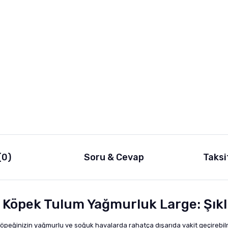
(0)
Soru & Cevap
Taksi
Köpek Tulum Yağmurluk Large: Şıklı
eğinizin yağmurlu ve soğuk havalarda rahatça dışarıda vakit geçirebilmes