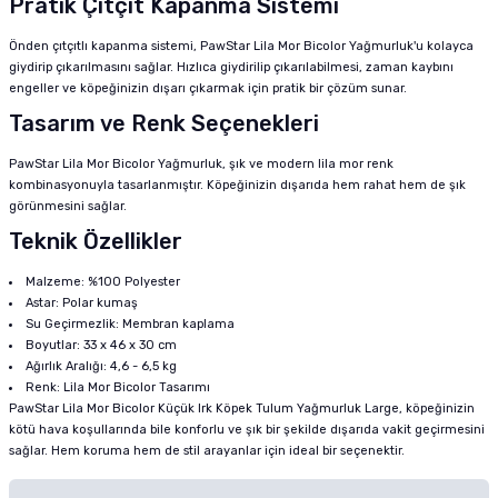
Pratik Çıtçıt Kapanma Sistemi
Önden çıtçıtlı kapanma sistemi, PawStar Lila Mor Bicolor Yağmurluk'u kolayca
giydirip çıkarılmasını sağlar. Hızlıca giydirilip çıkarılabilmesi, zaman kaybını
engeller ve köpeğinizin dışarı çıkarmak için pratik bir çözüm sunar.
Tasarım ve Renk Seçenekleri
PawStar Lila Mor Bicolor Yağmurluk, şık ve modern lila mor renk
kombinasyonuyla tasarlanmıştır. Köpeğinizin dışarıda hem rahat hem de şık
görünmesini sağlar.
Teknik Özellikler
Malzeme: %100 Polyester
Astar: Polar kumaş
Su Geçirmezlik: Membran kaplama
Boyutlar: 33 x 46 x 30 cm
Ağırlık Aralığı: 4,6 - 6,5 kg
Renk: Lila Mor Bicolor Tasarımı
PawStar Lila Mor Bicolor Küçük Irk Köpek Tulum Yağmurluk Large, köpeğinizin
kötü hava koşullarında bile konforlu ve şık bir şekilde dışarıda vakit geçirmesini
sağlar. Hem koruma hem de stil arayanlar için ideal bir seçenektir.