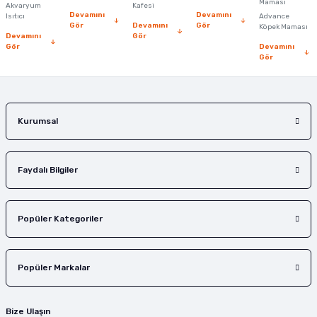
Ürün fiyatı diğer sitelerden daha pahalı.
Maması
Akvaryum
Kafesi
Devamını
Devamını
Isıtıcı
Advance
Bu ürüne benzer farklı alternatifler olmalı.
Gör
Devamını
Gör
Köpek Maması
Devamını
Gör
Gör
Devamını
Gör
Gönder
Kurumsal
Faydalı Bilgiler
Popüler Kategoriler
Popüler Markalar
Bize Ulaşın