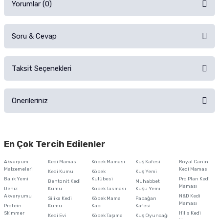
Yorumlar (0)
Soru & Cevap
Alışverişinizden sonra ürüne yorum yapın, alışveriş puanı kazanın!
Sorularınız için
iletişim formunu
kullanınız.
Taksit Seçenekleri
Ürün hakkında henüz soru sorulmamış.
Ürünü Satın Al ve Yorumla
Önerileriniz
Soru Sor
Bu ürünün fiyat bilgisi, resim, ürün açıklamalarında ve diğer konularda
yetersiz gördüğünüz noktaları öneri formunu kullanarak tarafımıza
En Çok Tercih Edilenler
iletebilirsiniz.
Görüş ve önerileriniz için teşekkür ederiz.
Akvaryum
Kedi Maması
Köpek Maması
Kuş Kafesi
Royal Canin
Malzemeleri
Kedi Maması
Kedi Kumu
Köpek
Kuş Yemi
Ürün resmi kalitesiz, bozuk veya görüntülenemiyor.
Balık Yemi
Kulübesi
Pro Plan Kedi
Bentonit Kedi
Muhabbet
Maması
Deniz
Kumu
Köpek Tasması
Kuşu Yemi
Ürün açıklamasında eksik bilgiler bulunuyor.
Akvaryumu
N&D Kedi
Silika Kedi
Köpek Mama
Papağan
Maması
Protein
Ürün bilgilerinde hatalar bulunuyor.
Kumu
Kabı
Kafesi
Skimmer
Hills Kedi
Kedi Evi
Köpek Taşıma
Kuş Oyuncağı