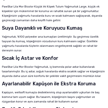
PawStar Lila Mor Bicolor Küçük Irk Köpek Tulum Yağmurluk Large, küçük ırk
köpekler için mükemmel bir koruma ve rahatlık sunan şık bir yağmurluktur.
Köpeğinizin yağmurlu havalarda kuru ve sıcak kalmasını sağlayarak, dışarıda
geçireceği zamanları daha keyifli hale getirir.
Suya Dayanıklı ve Koruyucu Kumaş
Yağmurluk, %100 polyester ana kumaştan üretilmiştir. Su geçirmez özellik
taşıyan bu kumaş, köpeğinizin vücudunun kuru kalmasını sağlar. Özellikle
yağmurlu havalarda tüylerin ıslanmasını engelleyerek sağlıklı ve rahat bir
deneyim sunar.
Sıcak İç Astar ve Konfor
PawStar Lila Mor Bicolor Yağmurluk, iç kısmında polar astar kullanılarak
tasarlanmıştır. Bu iç astar, soğuk havalarda ekstra sıcaklık sağlar ve köpeğinizin
dışarıda daha uzun süre konforlu bir şekilde vakit geçirmesini mümkün kılar.
Ayarlanabilir Kapüşon ile Ekstra Koruma
Kapüşon, wellsoft kumaşla desteklenmiş olup ayarlanabilir uçkurları ile baş
kısmına tam uyum sağlar. Bu tasarım, köpeğinizin başını yağmurdan ve
rüzgardan korur ve aynı zamanda rahat bir kullanım sunar.