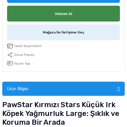
tucu
Sepeti
 Fırçası
Sump Filtre Malzemesi
Pro Plan Kedi Maması
Hemen Al
Pond Ürünleri
 Güvenlik Ürünleri
Akvaryum Ozon ve UV Ürünleri
Purina Kedi Maması
Mağaza İle İletişime Geç
manları
akım Ürünleri
Royal Canin Kedi Maması
lik ve Bakım Ürünleri
Taksit Seçenekleri
Ürünü Paylaş
uluk
Yorum Yap
 - Akvaryum Kumu
 Parçaları
Ürün Bilgisi
e Malzemesi
PawStar Kırmızı Stars Küçük Irk
Köpek Yağmurluk Large: Şıklık ve
Koruma Bir Arada