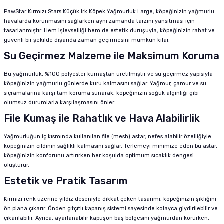
PawStar Kırmızı Stars Küçük Irk Köpek Yağmurluk Large, köpeğinizin yağmurlu
havalarda korunmasını sağlarken aynı zamanda tarzını yansıtması için
tasarlanmıştır. Hem işlevselliği hem de estetik duruşuyla, köpeğinizin rahat ve
güvenli bir şekilde dışarıda zaman geçirmesini mümkün kılar.
Su Geçirmez Malzeme ile Maksimum Koruma
Bu yağmurluk, %100 polyester kumaştan üretilmiştir ve su geçirmez yapısıyla
köpeğinizin yağmurlu günlerde kuru kalmasını sağlar. Yağmur, çamur ve su
sıçramalarına karşı tam koruma sunarak, köpeğinizin soğuk algınlığı gibi
olumsuz durumlarla karşılaşmasını önler.
File Kumaş ile Rahatlık ve Hava Alabilirlik
Yağmurluğun iç kısmında kullanılan file (mesh) astar, nefes alabilir özelliğiyle
köpeğinizin cildinin sağlıklı kalmasını sağlar. Terlemeyi minimize eden bu astar,
köpeğinizin konforunu artırırken her koşulda optimum sıcaklık dengesi
oluşturur.
Estetik ve Pratik Tasarım
Kırmızı renk üzerine yıldız deseniyle dikkat çeken tasarımı, köpeğinizin şıklığını
ön plana çıkarır. Önden çıtçıtlı kapanış sistemi sayesinde kolayca giydirilebilir ve
çıkarılabilir. Ayrıca, ayarlanabilir kapüşon baş bölgesini yağmurdan korurken,