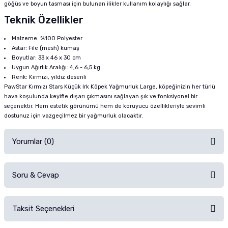
göğüs ve boyun tasması için bulunan ilikler kullanım kolaylığı sağlar.
Teknik Özellikler
Malzeme: %100 Polyester
Astar: File (mesh) kumaş
Boyutlar: 33 x 46 x 30 cm
Uygun Ağırlık Aralığı: 4,6 - 6,5 kg
Renk: Kırmızı, yıldız desenli
PawStar Kırmızı Stars Küçük Irk Köpek Yağmurluk Large, köpeğinizin her türlü
hava koşulunda keyifle dışarı çıkmasını sağlayan şık ve fonksiyonel bir
seçenektir. Hem estetik görünümü hem de koruyucu özellikleriyle sevimli
dostunuz için vazgeçilmez bir yağmurluk olacaktır.
Yorumlar (0)
Soru & Cevap
Alışverişinizden sonra ürüne yorum yapın, alışveriş puanı kazanın!
Sorularınız için
iletişim formunu
kullanınız.
Taksit Seçenekleri
Ürün hakkında henüz soru sorulmamış.
Ürünü Satın Al ve Yorumla