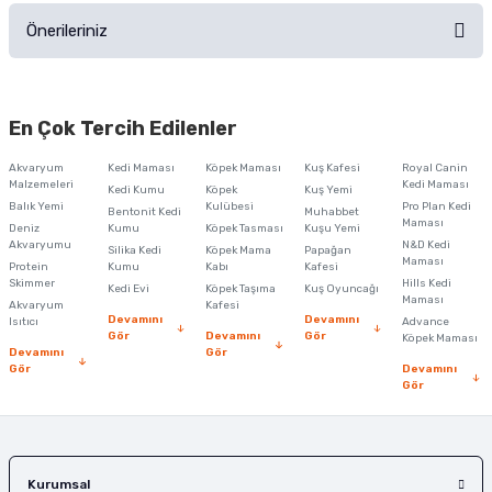
Önerileriniz
Soru Sor
Bu ürünün fiyat bilgisi, resim, ürün açıklamalarında ve diğer konularda
yetersiz gördüğünüz noktaları öneri formunu kullanarak tarafımıza
En Çok Tercih Edilenler
iletebilirsiniz.
Görüş ve önerileriniz için teşekkür ederiz.
Akvaryum
Kedi Maması
Köpek Maması
Kuş Kafesi
Royal Canin
Malzemeleri
Kedi Maması
Kedi Kumu
Köpek
Kuş Yemi
Ürün resmi kalitesiz, bozuk veya görüntülenemiyor.
Balık Yemi
Kulübesi
Pro Plan Kedi
Bentonit Kedi
Muhabbet
Maması
Deniz
Kumu
Köpek Tasması
Kuşu Yemi
Ürün açıklamasında eksik bilgiler bulunuyor.
Akvaryumu
N&D Kedi
Silika Kedi
Köpek Mama
Papağan
Maması
Protein
Ürün bilgilerinde hatalar bulunuyor.
Kumu
Kabı
Kafesi
Skimmer
Hills Kedi
Kedi Evi
Köpek Taşıma
Kuş Oyuncağı
Ürün fiyatı diğer sitelerden daha pahalı.
Maması
Akvaryum
Kafesi
Devamını
Devamını
Isıtıcı
Advance
Bu ürüne benzer farklı alternatifler olmalı.
Gör
Devamını
Gör
Köpek Maması
Devamını
Gör
Gör
Devamını
Gör
Gönder
Kurumsal