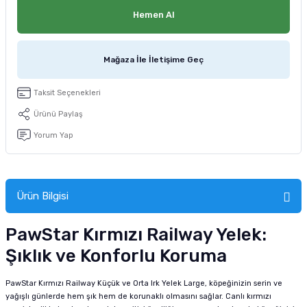
tucu
Sepeti
 Fırçası
Sump Filtre Malzemesi
Pro Plan Kedi Maması
Hemen Al
Pond Ürünleri
 Güvenlik Ürünleri
Akvaryum Ozon ve UV Ürünleri
Purina Kedi Maması
Mağaza İle İletişime Geç
manları
akım Ürünleri
Royal Canin Kedi Maması
Taksit Seçenekleri
lik ve Bakım Ürünleri
Ürünü Paylaş
Yorum Yap
uluk
 - Akvaryum Kumu
Ürün Bilgisi
 Parçaları
PawStar Kırmızı Railway Yelek:
e Malzemesi
Şıklık ve Konforlu Koruma
PawStar Kırmızı Railway Küçük ve Orta Irk Yelek Large, köpeğinizin serin ve
yağışlı günlerde hem şık hem de korunaklı olmasını sağlar. Canlı kırmızı