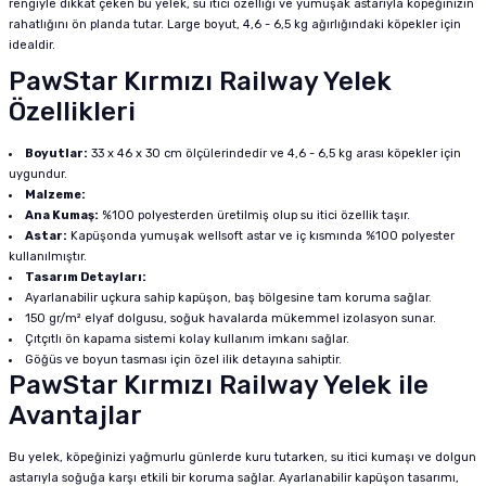
rengiyle dikkat çeken bu yelek, su itici özelliği ve yumuşak astarıyla köpeğinizin
rahatlığını ön planda tutar. Large boyut, 4,6 - 6,5 kg ağırlığındaki köpekler için
idealdir.
PawStar Kırmızı Railway Yelek
Özellikleri
Boyutlar:
33 x 46 x 30 cm ölçülerindedir ve 4,6 - 6,5 kg arası köpekler için
uygundur.
Malzeme:
Ana Kumaş:
%100 polyesterden üretilmiş olup su itici özellik taşır.
Astar:
Kapüşonda yumuşak wellsoft astar ve iç kısmında %100 polyester
kullanılmıştır.
Tasarım Detayları:
Ayarlanabilir uçkura sahip kapüşon, baş bölgesine tam koruma sağlar.
150 gr/m² elyaf dolgusu, soğuk havalarda mükemmel izolasyon sunar.
Çıtçıtlı ön kapama sistemi kolay kullanım imkanı sağlar.
Göğüs ve boyun tasması için özel ilik detayına sahiptir.
PawStar Kırmızı Railway Yelek ile
Avantajlar
Bu yelek, köpeğinizi yağmurlu günlerde kuru tutarken, su itici kumaşı ve dolgun
astarıyla soğuğa karşı etkili bir koruma sağlar. Ayarlanabilir kapüşon tasarımı,