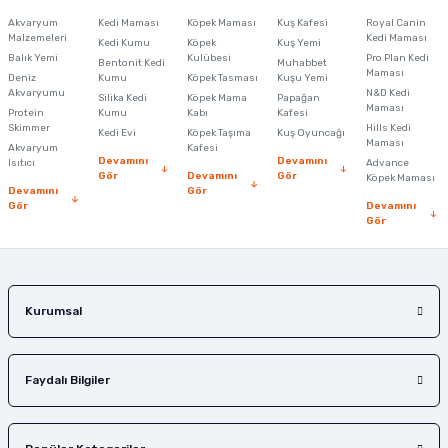
Görüş ve önerileriniz için teşekkür ederiz.
Akvaryum
Kedi Maması
Köpek Maması
Kuş Kafesi
Royal Canin
Malzemeleri
Kedi Maması
Kedi Kumu
Köpek
Kuş Yemi
Ürün resmi kalitesiz, bozuk veya görüntülenemiyor.
Balık Yemi
Kulübesi
Pro Plan Kedi
Bentonit Kedi
Muhabbet
Maması
Deniz
Kumu
Köpek Tasması
Kuşu Yemi
Ürün açıklamasında eksik bilgiler bulunuyor.
Akvaryumu
N&D Kedi
Silika Kedi
Köpek Mama
Papağan
Maması
Protein
Ürün bilgilerinde hatalar bulunuyor.
Kumu
Kabı
Kafesi
Skimmer
Hills Kedi
Kedi Evi
Köpek Taşıma
Kuş Oyuncağı
Ürün fiyatı diğer sitelerden daha pahalı.
Maması
Akvaryum
Kafesi
Devamını
Devamını
Isıtıcı
Advance
Bu ürüne benzer farklı alternatifler olmalı.
Gör
Devamını
Gör
Köpek Maması
Devamını
Gör
Gör
Devamını
Gör
Gönder
Kurumsal
Faydalı Bilgiler