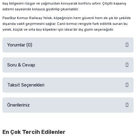
baş bölgesini rüzgar ve yağmurdan koruyarak konforu artırır. Çıtçıtlı kapanış
sistemi sayesinde kolayca giydirilip çıkarılabilir.
PawStar Kırmızı Railway Yelek, köpeğinizin hem güvenli hem de şık bir şekilde
dışarıda vakit geçirmesini sağlar. Canlı kırmızı rengiyle fark edilirlik sunan bu
yelek, küçük ve orta boy köpekler için ideal bir dış giyim seçeneğidir.
Yorumlar (0)
Soru & Cevap
Alışverişinizden sonra ürüne yorum yapın, alışveriş puanı kazanın!
Sorularınız için
iletişim formunu
kullanınız.
Taksit Seçenekleri
Ürün hakkında henüz soru sorulmamış.
Ürünü Satın Al ve Yorumla
Önerileriniz
Soru Sor
Bu ürünün fiyat bilgisi, resim, ürün açıklamalarında ve diğer konularda
yetersiz gördüğünüz noktaları öneri formunu kullanarak tarafımıza
En Çok Tercih Edilenler
iletebilirsiniz.