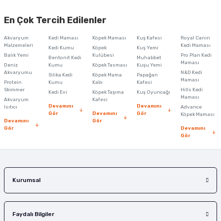
Bu ürünün fiyat bilgisi, resim, ürün açıklamalarında ve diğer konularda
yetersiz gördüğünüz noktaları öneri formunu kullanarak tarafımıza
En Çok Tercih Edilenler
iletebilirsiniz.
Görüş ve önerileriniz için teşekkür ederiz.
Akvaryum
Kedi Maması
Köpek Maması
Kuş Kafesi
Royal Canin
Malzemeleri
Kedi Maması
Kedi Kumu
Köpek
Kuş Yemi
Ürün resmi kalitesiz, bozuk veya görüntülenemiyor.
Balık Yemi
Kulübesi
Pro Plan Kedi
Bentonit Kedi
Muhabbet
Maması
Deniz
Kumu
Köpek Tasması
Kuşu Yemi
Ürün açıklamasında eksik bilgiler bulunuyor.
Akvaryumu
N&D Kedi
Silika Kedi
Köpek Mama
Papağan
Maması
Protein
Ürün bilgilerinde hatalar bulunuyor.
Kumu
Kabı
Kafesi
Skimmer
Hills Kedi
Kedi Evi
Köpek Taşıma
Kuş Oyuncağı
Ürün fiyatı diğer sitelerden daha pahalı.
Maması
Akvaryum
Kafesi
Devamını
Devamını
Isıtıcı
Advance
Bu ürüne benzer farklı alternatifler olmalı.
Gör
Devamını
Gör
Köpek Maması
Devamını
Gör
Gör
Devamını
Gör
Gönder
Kurumsal
Faydalı Bilgiler