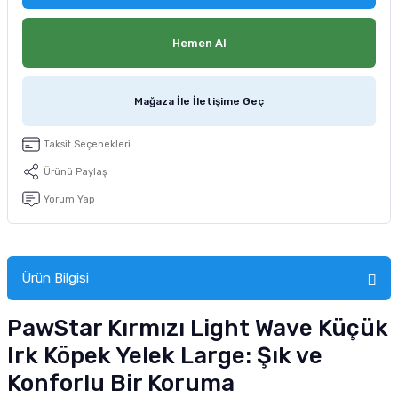
tucu
Sepeti
 Fırçası
Sump Filtre Malzemesi
Pro Plan Kedi Maması
Hemen Al
Pond Ürünleri
 Güvenlik Ürünleri
Akvaryum Ozon ve UV Ürünleri
Purina Kedi Maması
Mağaza İle İletişime Geç
manları
akım Ürünleri
Royal Canin Kedi Maması
lik ve Bakım Ürünleri
Taksit Seçenekleri
Ürünü Paylaş
uluk
Yorum Yap
 - Akvaryum Kumu
 Parçaları
Ürün Bilgisi
e Malzemesi
PawStar Kırmızı Light Wave Küçük
Irk Köpek Yelek Large: Şık ve
Konforlu Bir Koruma