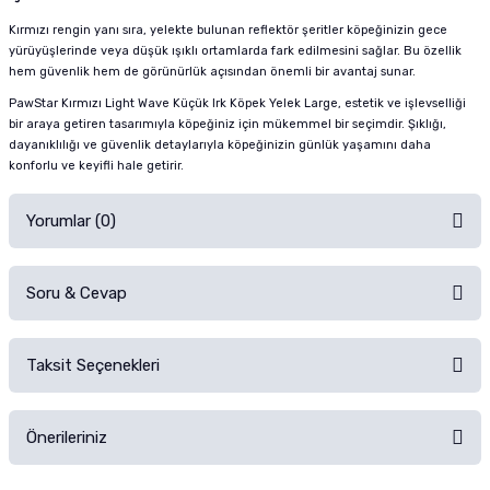
Kırmızı rengin yanı sıra, yelekte bulunan reflektör şeritler köpeğinizin gece
yürüyüşlerinde veya düşük ışıklı ortamlarda fark edilmesini sağlar. Bu özellik
hem güvenlik hem de görünürlük açısından önemli bir avantaj sunar.
PawStar Kırmızı Light Wave Küçük Irk Köpek Yelek Large, estetik ve işlevselliği
bir araya getiren tasarımıyla köpeğiniz için mükemmel bir seçimdir. Şıklığı,
dayanıklılığı ve güvenlik detaylarıyla köpeğinizin günlük yaşamını daha
konforlu ve keyifli hale getirir.
Yorumlar (0)
Soru & Cevap
Alışverişinizden sonra ürüne yorum yapın, alışveriş puanı kazanın!
Sorularınız için
iletişim formunu
kullanınız.
Taksit Seçenekleri
Ürün hakkında henüz soru sorulmamış.
Ürünü Satın Al ve Yorumla
Önerileriniz
Soru Sor