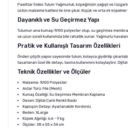
PawStar İrides Tulum Yağmurluk, köpeğinizin yağışlı ve rüzgarlı
üstün malzeme kalitesi ile öne çıkar. Küçük ve orta ırk köpekle
Dayanıklı ve Su Geçirmez Yapı
Tulumun ana kumaşı %100 polyester olup, su geçirmez membran k
ve uzun süreli kullanımda bile rahatlık sunar. Yağmurlu haval
Pratik ve Kullanışlı Tasarım Özellikleri
Önden çıtçıtlı yapısı sayesinde tulum, kolayca giydirilip çıkarı
tasarlanan özel ilik detayı, tasma kullanımını kolaylaştırır. Dijital
Teknik Özellikler ve Ölçüler
Malzeme: %100 Polyester
Astar Türü: File (Mesh)
Kumaş Özelliği: Su Geçirmez Membran Kaplama
Desen: Dijital Canlı Renkli Baskı
Kapüşon Detayı: Ayarlanabilir Kordonlu
Beden: XLarge
Köpek Ağırlığı: 6,6 - 9 kg
Ölçüler: 38 x 55 x 34 cm