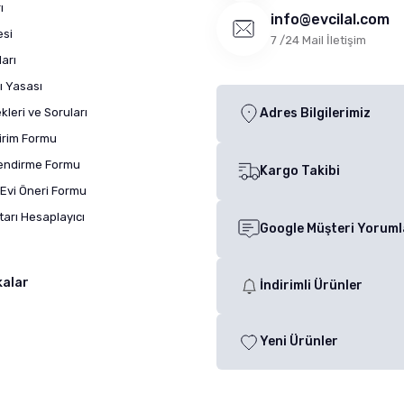
ı
info@evcilal.com
esi
7 /24 Mail İletişim
arı
ı Yasası
leri ve Soruları
Adres Bilgilerimiz
dirim Formu
lendirme Formu
Kargo Takibi
Evi Öneri Formu
arı Hesaplayıcı
Google Müşteri Yoruml
kalar
İndirimli Ürünler
Yeni Ürünler