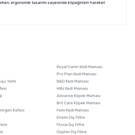
tırırken, ergonomik tasarımı sayesinde köpeğinizin hareket
letebilirsiniz.
 formunu
kullanınız.
Royal Canin Kedi Maması
Pro Plan Kedi Maması
uşu Yemi
N&D Kedi Maması
fesi
Hills Kedi Maması
ğı
Advance Köpek Maması
Brit Care Köpek Maması
irgen Kafesi
Felix Kedi Maması
i
Eheim Dış Filtre
Yemi
Fluval Dış Filtre
mi
Dophin Dış Filtre