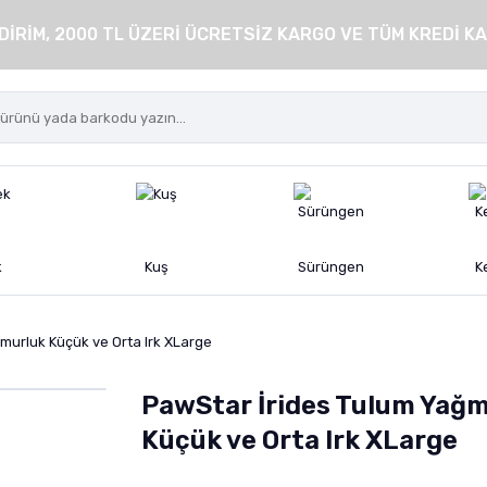
DİRİM, 2000 TL ÜZERİ ÜCRETSİZ KARGO VE TÜM KREDİ KA
k
Kuş
Sürüngen
K
murluk Küçük ve Orta Irk XLarge
PawStar İrides Tulum Yağ
Küçük ve Orta Irk XLarge