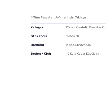
Tüm Pawstar Ürünleri İçin Tıklayın.
Kategori
Köpek Kıyafeti
,
Pawstar Köp
Stok Kodu
23513-XL
Barkodu
8683642023815
Beden / Ölçü
10 Kg'a Kadar Küçük Irk