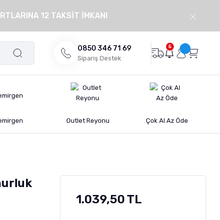
RTLARINA 12 TAKSİT İMKANI
5
0850 346 71 69
Sipariş Destek
emirgen
Outlet Reyonu
Çok Al Az Öde
murluk
1.039,50 TL