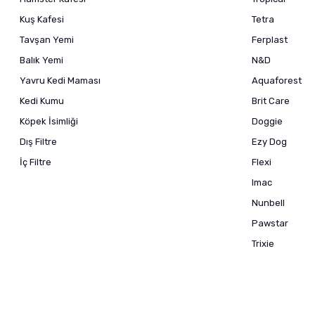
Kuş Kafesi
Tetra
Tavşan Yemi
Ferplast
Balık Yemi
N&D
Yavru Kedi Maması
Aquaforest
Kedi Kumu
Brit Care
Köpek İsimliği
Doggie
Dış Filtre
Ezy Dog
İç Filtre
Flexi
Imac
Nunbell
Pawstar
Trixie