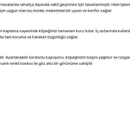
 havalarda rahatça dışarıda vakit geçirmesi için tasarlanmıştır. Hem işlev
r için uygun olan bu model, mükemmel bir uyum ve konfor sağlar.
aplama sayesinde köpeğinizi tamamen kuru tutar. İç astarında kullanılan
arda tam koruma ve hareket özgürlüğü sağlar.
labilir. Ayarlanabilir kordonlu kapüşonu, köpeğinizin başını yağmur ve rüz
 canlı renkli baskısı ile göz alıcı bir görünüme sahiptir.