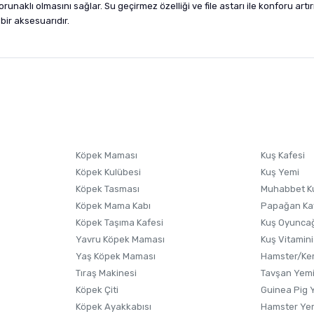
naklı olmasını sağlar. Su geçirmez özelliği ve file astarı ile konforu ar
bir aksesuarıdır.
nularda yetersiz gördüğünüz noktaları öneri formunu kullanarak tarafımıza i
sonra ürüne yorum yapın, alışveriş puanı kazanın! Sorularınız için
Ürün hakkında henüz soru sorulmamış.
iletişim
Ürünü Satın Al ve Yorumla
Soru Sor
Köpek Maması
Kuş Kafesi
Köpek Kulübesi
Kuş Yemi
Köpek Tasması
Muhabbet K
Köpek Mama Kabı
Papağan Ka
Köpek Taşıma Kafesi
Kuş Oyunca
Yavru Köpek Maması
Kuş Vitamini
Yaş Köpek Maması
Hamster/Kem
Tıraş Makinesi
Tavşan Yem
Köpek Çiti
Guinea Pig 
Köpek Ayakkabısı
Hamster Ye