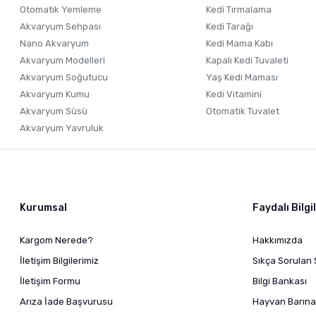
Otomatik Yemleme
Kedi Tırmalama
Akvaryum Sehpası
Kedi Tarağı
Nano Akvaryum
Kedi Mama Kabı
Akvaryum Modelleri
Kapalı Kedi Tuvaleti
Akvaryum Soğutucu
Yaş Kedi Maması
Akvaryum Kumu
Kedi Vitamini
Akvaryum Süsü
Otomatik Tuvalet
Akvaryum Yavruluk
Kurumsal
Faydalı Bilgi
Kargom Nerede?
Hakkımızda
İletişim Bilgilerimiz
Sıkça Sorulan 
İletişim Formu
Bilgi Bankası
Arıza İade Başvurusu
Hayvan Barına