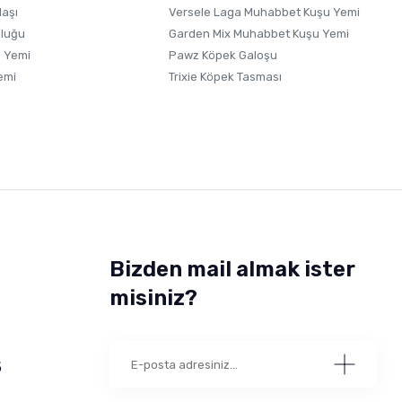
laşı
Versele Laga Muhabbet Kuşu Yemi
uluğu
Garden Mix Muhabbet Kuşu Yemi
 Yemi
Pawz Köpek Galoşu
emi
Trixie Köpek Tasması
Bizden mail almak ister
misiniz?
5