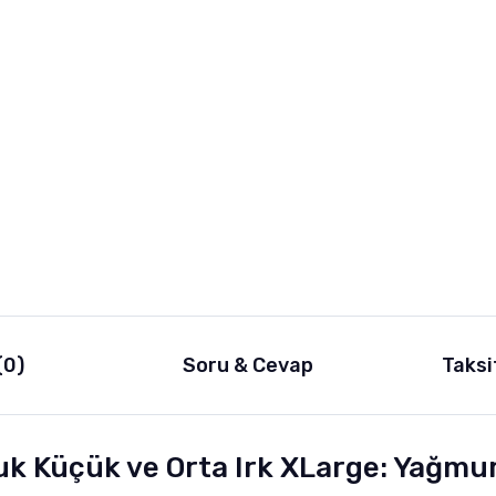
(0)
Soru & Cevap
Taksi
k Küçük ve Orta Irk XLarge: Yağmur