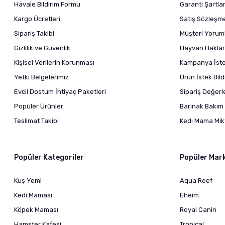
Havale Bildirim Formu
Garanti Şartlar
Kargo Ücretleri
Satış Sözleşm
Sipariş Takibi
Müşteri Yoruml
Gizlilik ve Güvenlik
Hayvan Haklar
Kişisel Verilerin Korunması
Kampanya İstek
Yetki Belgelerimiz
Ürün İstek Bil
Evcil Dostum İhtiyaç Paketleri
Sipariş Değer
Popüler Ürünler
Barınak Bakım 
Teslimat Takibi
Kedi Mama Mikt
Popüler Kategoriler
Popüler Mar
Kuş Yemi
Aqua Reef
Kedi Maması
Eheim
Köpek Maması
Royal Canin
Hamster Kafesi
Tropical