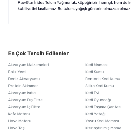
PawStar İrides Tulum Yağmurluk, köpeğinizin hem şık hem de koru
kabiliyetini kısıtlamaz. Bu tulum, yağışlı günlerin olmazsa olmaz 
Bu ürünün fiyat bilgisi, resim, ürün açıklamalarında ve diğer ko
Görüş ve önerileriniz için teşekkür ederiz.
Alışverişinizden 
En Çok Tercih Edilenler
Ürün resmi kalitesiz, bozuk veya görüntülenemiyor.
Akvaryum Malzemeleri
Kedi Maması
Ürün açıklamasında eksik bilgiler bulunuyor.
Balık Yemi
Kedi Kumu
Ürün bilgilerinde hatalar bulunuyor.
Deniz Akvaryumu
Bentonit Kedi Kumu
Ürün fiyatı diğer sitelerden daha pahalı.
Protein Skimmer
Silika Kedi Kumu
Akvaryum Isıtıcı
Kedi Evi
Bu ürüne benzer farklı alternatifler olmalı.
Akvaryum Dış Filtre
Kedi Oyuncağı
Akvaryum İç Filtre
Kedi Taşıma Çantası
Kafa Motoru
Kedi Yatağı
Hava Motoru
Yavru Kedi Maması
Hava Taşı
Kısırlaştırılmış Mama