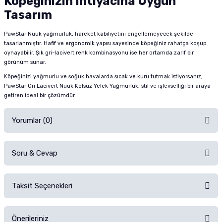
Köpeğinizin İhtiyacına Uygun
Tasarım
PawStar Nuuk yağmurluk, hareket kabiliyetini engellemeyecek şekilde
tasarlanmıştır. Hafif ve ergonomik yapısı sayesinde köpeğiniz rahatça koşup
oynayabilir. Şık gri-lacivert renk kombinasyonu ise her ortamda zarif bir
görünüm sunar.
Köpeğinizi yağmurlu ve soğuk havalarda sıcak ve kuru tutmak istiyorsanız,
PawStar Gri Lacivert Nuuk Kolsuz Yelek Yağmurluk, stil ve işlevselliği bir araya
getiren ideal bir çözümdür.
Yorumlar (0)
Soru & Cevap
Alışverişinizden sonra ürüne yorum yapın, alışveriş puanı kazanın!
Sorularınız için
iletişim formunu
kullanınız.
Taksit Seçenekleri
Ürün hakkında henüz soru sorulmamış.
Ürünü Satın Al ve Yorumla
Önerileriniz