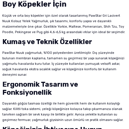
Boy Köpekler İçin
Küçük ve orta boy köpekler için özel olarak tasarlanmış PawStar Gri Lacivert
Nuuk Kolsuz Yelek Yağmurluk, şık tasarımı, konforlu yapısı ve dayanıklı
malzemeleriyle öne çıkar. Özellikle Yorkie, Maltese, Pomeranian, Shih Tzu, Toy
Poodle, Pekingese ve Pug gibi 4,6-6,5 kg arasındaki ırklar için ideal bir seçimdir.
Kumaş ve Teknik Özellikler
PawStar Nuuk yağmurluk, %100 polyesterden üretilmiştir. Dış yüzeyinde
bulunan membran kaplama, tamamen su geçirmez bir yapı sunarak köpeğinizi
yağmurlu havalarda kuru tutar. İç yüzeyde kullanılan yumuşak velsoft astar,
soğuk havalarda ekstra sıcaklık sağlar ve köpeğinize konforlu bir kullanım
deneyimi sunar.
Ergonomik Tasarım ve
Fonksiyonellik
Dayanıklı göğüs tasması özelliği ile hem güvenlik hem de kullanım kolaylığı
sağlar. Kilitli toka sistemi, yeleği köpeğinize kolayca takıp çıkarmanıza olanak
tanırken sağlam bir sevk kayışı ile birlikte gelir. Ayrıca yelekte kullanılan su
geçirmez fermuar, yağmurluk giysisinin uzun ömürlü ve pratik olmasını sağlar.