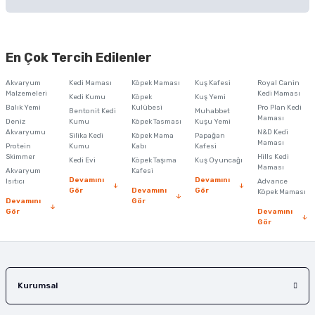
Soru Sor
Bu ürünün fiyat bilgisi, resim, ürün açıklamalarında ve diğer konularda
yetersiz gördüğünüz noktaları öneri formunu kullanarak tarafımıza
En Çok Tercih Edilenler
iletebilirsiniz.
Görüş ve önerileriniz için teşekkür ederiz.
Akvaryum
Kedi Maması
Köpek Maması
Kuş Kafesi
Royal Canin
Malzemeleri
Kedi Maması
Kedi Kumu
Köpek
Kuş Yemi
Ürün resmi kalitesiz, bozuk veya görüntülenemiyor.
Balık Yemi
Kulübesi
Pro Plan Kedi
Bentonit Kedi
Muhabbet
Maması
Deniz
Kumu
Köpek Tasması
Kuşu Yemi
Ürün açıklamasında eksik bilgiler bulunuyor.
Akvaryumu
N&D Kedi
Silika Kedi
Köpek Mama
Papağan
Maması
Protein
Ürün bilgilerinde hatalar bulunuyor.
Kumu
Kabı
Kafesi
Skimmer
Hills Kedi
Kedi Evi
Köpek Taşıma
Kuş Oyuncağı
Ürün fiyatı diğer sitelerden daha pahalı.
Maması
Akvaryum
Kafesi
Devamını
Devamını
Isıtıcı
Advance
Bu ürüne benzer farklı alternatifler olmalı.
Gör
Devamını
Gör
Köpek Maması
Devamını
Gör
Gör
Devamını
Gör
Gönder
Kurumsal