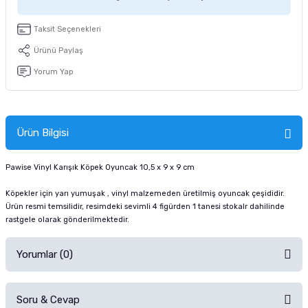
tucu
Sepeti
 Fırçası
Sump Filtre Malzemesi
Pro Plan Kedi Maması
Taksit Seçenekleri
Pond Ürünleri
 Güvenlik Ürünleri
Akvaryum Ozon ve UV Ürünleri
Purina Kedi Maması
Ürünü Paylaş
Yorum Yap
manları
akım Ürünleri
Royal Canin Kedi Maması
lik ve Bakım Ürünleri
Ürün Bilgisi
uluk
Pawise Vinyl Karışık Köpek Oyuncak 10,5 x 9 x 9 cm
 - Akvaryum Kumu
Köpekler için yarı yumuşak , vinyl malzemeden üretilmiş oyuncak çeşididir.
Ürün resmi temsilidir, resimdeki sevimli 4 figürden 1 tanesi stokalr dahilinde
 Parçaları
rastgele olarak gönderilmektedir.
e Malzemesi
Yorumlar (0)
Soru & Cevap