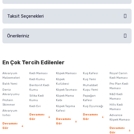
Alışverişinizden sonra ürüne yorum yapın, alışveriş puanı kazanın!
Sorularınız için
iletişim formunu
kullanınız.
Taksit Seçenekleri
Ürün hakkında henüz soru sorulmamış.
Ürünü Satın Al ve Yorumla
Önerileriniz
Soru Sor
Bu ürünün fiyat bilgisi, resim, ürün açıklamalarında ve diğer konularda
yetersiz gördüğünüz noktaları öneri formunu kullanarak tarafımıza
En Çok Tercih Edilenler
iletebilirsiniz.
Görüş ve önerileriniz için teşekkür ederiz.
Akvaryum
Kedi Maması
Köpek Maması
Kuş Kafesi
Royal Canin
Malzemeleri
Kedi Maması
Kedi Kumu
Köpek
Kuş Yemi
Ürün resmi kalitesiz, bozuk veya görüntülenemiyor.
Balık Yemi
Kulübesi
Pro Plan Kedi
Bentonit Kedi
Muhabbet
Maması
Deniz
Kumu
Köpek Tasması
Kuşu Yemi
Ürün açıklamasında eksik bilgiler bulunuyor.
Akvaryumu
N&D Kedi
Silika Kedi
Köpek Mama
Papağan
Maması
Protein
Ürün bilgilerinde hatalar bulunuyor.
Kumu
Kabı
Kafesi
Skimmer
Hills Kedi
Kedi Evi
Köpek Taşıma
Kuş Oyuncağı
Ürün fiyatı diğer sitelerden daha pahalı.
Maması
Akvaryum
Kafesi
Devamını
Devamını
Isıtıcı
Advance
Bu ürüne benzer farklı alternatifler olmalı.
Gör
Devamını
Gör
Köpek Maması
Devamını
Gör
Gör
Devamını
Gör