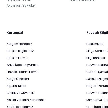
Akvaryum Yavruluk
Kurumsal
Faydalı Bilgi
Kargom Nerede?
Hakkımızda
İletişim Bilgilerimiz
Sıkça Sorulan 
İletişim Formu
Bilgi Bankası
Arıza İade Başvurusu
Hayvan Barına
Havale Bildirim Formu
Garanti Şartlar
Kargo Ücretleri
Satış Sözleşm
Sipariş Takibi
Müşteri Yoruml
Gizlilik ve Güvenlik
Hayvan Haklar
Kişisel Verilerin Korunması
Kampanya İstek
Yetki Belgelerimiz
Ürün İstek Bil