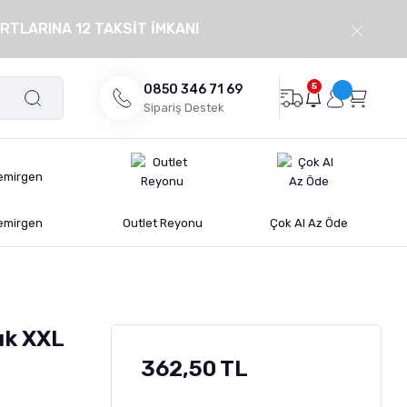
RTLARINA 12 TAKSİT İMKANI
5
0850 346 71 69
Sipariş Destek
emirgen
Outlet Reyonu
Çok Al Az Öde
ık XXL
362,50 TL