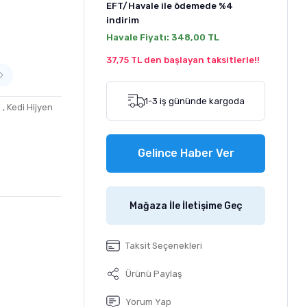
EFT/Havale ile ödemede
%4
indirim
Havale Fiyatı:
348,00 TL
37,75 TL den başlayan taksitlerle!!
1-3 iş gününde kargoda
i
,
Kedi Hijyen
Gelince Haber Ver
Mağaza İle İletişime Geç
Taksit Seçenekleri
Ürünü Paylaş
Yorum Yap