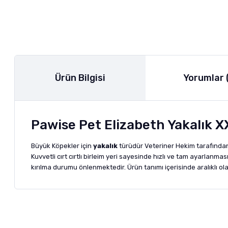
Ürün Bilgisi
Yorumlar 
Pawise Pet Elizabeth Yakalık 
Büyük Köpekler için
yakalık
türüdür Veteriner Hekim tarafından 
Kuvvetli cırt cırtlı birleim yeri sayesinde hızlı ve tam ayarla
kırılma durumu önlenmektedir. Ürün tanımı içerisinde aralıklı ol
Bu ürünün fiyat bilgisi, resim, ürün açıklamalarında ve diğer ko
Görüş ve önerileriniz için teşekkür ederiz.
Alışverişinizden 