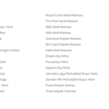
Royal Canin Kedi Maması
Pro Plan Kedi Maması
uşu Yemi
N&D Kedi Maması
fesi
Hills Kedi Maması
ğı
Advance Köpek Maması
Brit Care Köpek Maması
irgen Kafesi
Felix Kedi Maması
i
Eheim Dış Filtre
Yemi
Fluval Dış Filtre
mi
Dophin Dış Filtre
laşı
Versele Laga Muhabbet Kuşu Yemi
uluğu
Garden Mix Muhabbet Kuşu Yemi
 Yemi
Pawz Köpek Galoşu
emi
Trixie Köpek Tasması