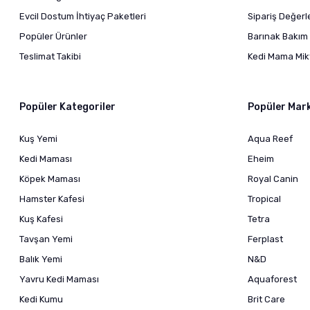
Evcil Dostum İhtiyaç Paketleri
Sipariş Değer
Popüler Ürünler
Barınak Bakım 
Teslimat Takibi
Kedi Mama Mikt
Popüler Kategoriler
Popüler Mar
Kuş Yemi
Aqua Reef
Kedi Maması
Eheim
Köpek Maması
Royal Canin
Hamster Kafesi
Tropical
Kuş Kafesi
Tetra
Tavşan Yemi
Ferplast
Balık Yemi
N&D
Yavru Kedi Maması
Aquaforest
Kedi Kumu
Brit Care