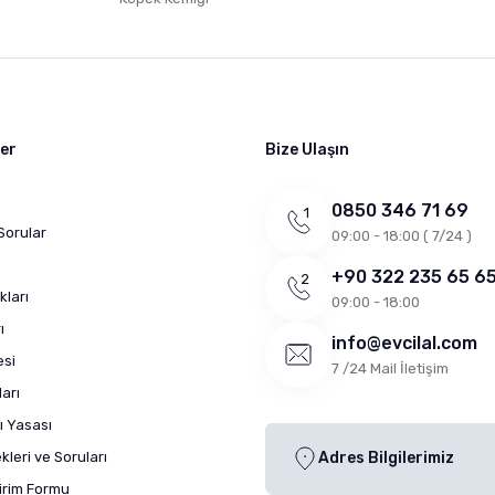
ler
Bize Ulaşın
0850 346 71 69
Sorular
09:00 - 18:00 ( 7/24 )
+90 322 235 65 6
kları
09:00 - 18:00
ı
info@evcilal.com
esi
7 /24 Mail İletişim
arı
ı Yasası
leri ve Soruları
Adres Bilgilerimiz
dirim Formu