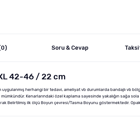
(0)
Soru & Cevap
Taksi
XXL 42-46 / 22 cm
uygulanmış herhangi bir tedavi, ameliyat vb durumlarda bandajlı vb bölge
nması mümkündür. Kenarlarındaki özel kaplama sayesinde yakalığın sağa sol
arak Belirtilmiş ilk ölçü Boyun çevresi/Tasma Boyunu göstermektedir. Opak 
nularda yetersiz gördüğünüz noktaları öneri formunu kullanarak tarafımıza i
sonra ürüne yorum yapın, alışveriş puanı kazanın! Sorularınız için
Ürün hakkında henüz soru sorulmamış.
iletişim