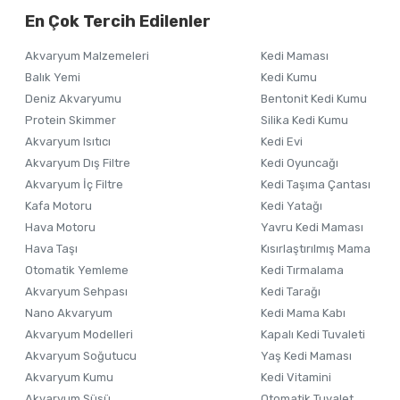
En Çok Tercih Edilenler
Ürün resmi kalitesiz, bozuk veya görüntülenemiyor.
Akvaryum Malzemeleri
Kedi Maması
Ürün açıklamasında eksik bilgiler bulunuyor.
Balık Yemi
Kedi Kumu
Ürün bilgilerinde hatalar bulunuyor.
Deniz Akvaryumu
Bentonit Kedi Kumu
Ürün fiyatı diğer sitelerden daha pahalı.
Protein Skimmer
Silika Kedi Kumu
Akvaryum Isıtıcı
Kedi Evi
Bu ürüne benzer farklı alternatifler olmalı.
Akvaryum Dış Filtre
Kedi Oyuncağı
Akvaryum İç Filtre
Kedi Taşıma Çantası
Kafa Motoru
Kedi Yatağı
Hava Motoru
Yavru Kedi Maması
Hava Taşı
Kısırlaştırılmış Mama
Otomatik Yemleme
Kedi Tırmalama
Akvaryum Sehpası
Kedi Tarağı
Nano Akvaryum
Kedi Mama Kabı
Akvaryum Modelleri
Kapalı Kedi Tuvaleti
Akvaryum Soğutucu
Yaş Kedi Maması
Akvaryum Kumu
Kedi Vitamini
Akvaryum Süsü
Otomatik Tuvalet