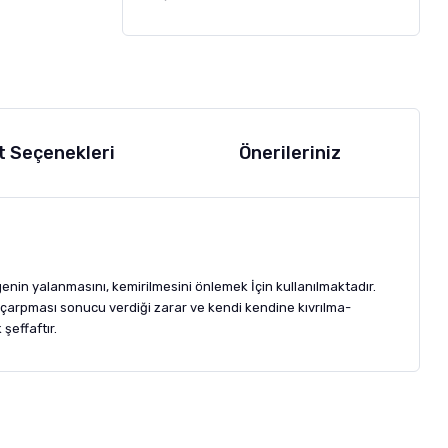
t Seçenekleri
Önerileriniz
nin yalanmasını, kemirilmesini önlemek İçin kullanılmaktadır.
a çarpması sonucu verdiği zarar ve kendi kendine kıvrılma-
şeffaftır.
letebilirsiniz.
 formunu
kullanınız.