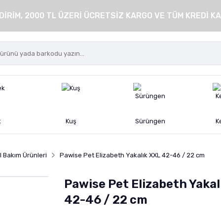
DİRİM, 2000 TL ÜZERİ ÜCRETSİZ KARGO VE TÜM KREDİ KA
k
Kuş
Sürüngen
K
 Bakım Ürünleri
Pawise Pet Elizabeth Yakalık XXL 42-46 / 22 cm
Pawise Pet Elizabeth Yakal
42-46 / 22 cm