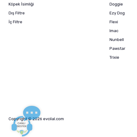
Köpek İsimliği
Doggie
Dış Filtre
Ezy Dog
İç Filtre
Flexi
Imac
Nunbell
Pawstar
Trixie
Copyright © 2026 evcilal.com