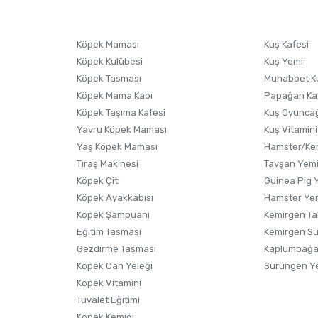
Ürünü Satın Al ve Yorumla
Soru Sor
Köpek Maması
Kuş Kafesi
Köpek Kulübesi
Kuş Yemi
Köpek Tasması
Muhabbet K
Köpek Mama Kabı
Papağan Ka
Köpek Taşıma Kafesi
Kuş Oyunca
Yavru Köpek Maması
Kuş Vitamini
Yaş Köpek Maması
Hamster/Kem
Tıraş Makinesi
Tavşan Yem
Köpek Çiti
Guinea Pig 
Köpek Ayakkabısı
Hamster Ye
Gönder
Köpek Şampuanı
Kemirgen Ta
Eğitim Tasması
Kemirgen S
Gezdirme Tasması
Kaplumbağa
Köpek Can Yeleği
Sürüngen Y
Köpek Vitamini
Tuvalet Eğitimi
Köpek Kemiği