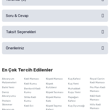
Soru & Cevap
Alışverişinizden sonra ürüne yorum yapın, alışveriş puanı kazanın!
Sorularınız için
iletişim formunu
kullanınız.
Taksit Seçenekleri
Ürün hakkında henüz soru sorulmamış.
Ürünü Satın Al ve Yorumla
Önerileriniz
Soru Sor
Bu ürünün fiyat bilgisi, resim, ürün açıklamalarında ve diğer konularda
yetersiz gördüğünüz noktaları öneri formunu kullanarak tarafımıza
En Çok Tercih Edilenler
iletebilirsiniz.
Görüş ve önerileriniz için teşekkür ederiz.
Akvaryum
Kedi Maması
Köpek Maması
Kuş Kafesi
Royal Canin
Malzemeleri
Kedi Maması
Kedi Kumu
Köpek
Kuş Yemi
Ürün resmi kalitesiz, bozuk veya görüntülenemiyor.
Balık Yemi
Kulübesi
Pro Plan Kedi
Bentonit Kedi
Muhabbet
Maması
Deniz
Kumu
Köpek Tasması
Kuşu Yemi
Ürün açıklamasında eksik bilgiler bulunuyor.
Akvaryumu
N&D Kedi
Silika Kedi
Köpek Mama
Papağan
Maması
Protein
Ürün bilgilerinde hatalar bulunuyor.
Kumu
Kabı
Kafesi
Skimmer
Hills Kedi
Kedi Evi
Köpek Taşıma
Kuş Oyuncağı
Ürün fiyatı diğer sitelerden daha pahalı.
Maması
Akvaryum
Kafesi