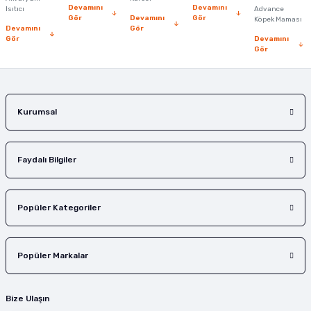
Devamını
Devamını
Isıtıcı
Advance
Bu ürüne benzer farklı alternatifler olmalı.
Gör
Devamını
Gör
Köpek Maması
Devamını
Gör
Gör
Devamını
Gör
Gönder
Kurumsal
Faydalı Bilgiler
Popüler Kategoriler
Popüler Markalar
Bize Ulaşın