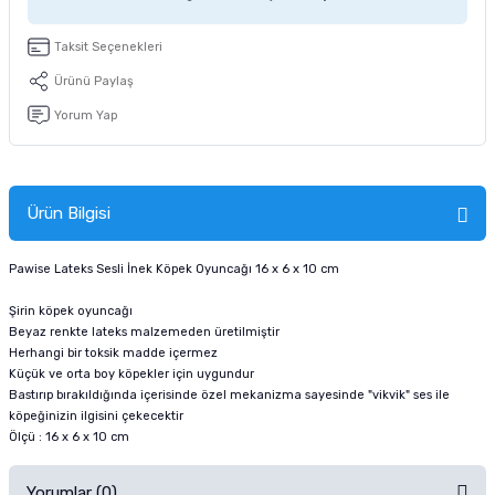
tucu
Sepeti
 Fırçası
Sump Filtre Malzemesi
Pro Plan Kedi Maması
Taksit Seçenekleri
Pond Ürünleri
 Güvenlik Ürünleri
Akvaryum Ozon ve UV Ürünleri
Purina Kedi Maması
Ürünü Paylaş
Yorum Yap
manları
akım Ürünleri
Royal Canin Kedi Maması
lik ve Bakım Ürünleri
Ürün Bilgisi
uluk
Pawise Lateks Sesli İnek Köpek Oyuncağı 16 x 6 x 10 cm
 - Akvaryum Kumu
Şirin köpek oyuncağı
Beyaz renkte lateks malzemeden üretilmiştir
 Parçaları
Herhangi bir toksik madde içermez
Küçük ve orta boy köpekler için uygundur
Bastırıp bırakıldığında içerisinde özel mekanizma sayesinde "vikvik" ses ile
e Malzemesi
köpeğinizin ilgisini çekecektir
Ölçü : 16 x 6 x 10 cm
Yorumlar (0)