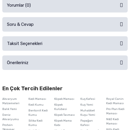
Yorumlar (0)
Soru & Cevap
Alışverişinizden sonra ürüne yorum yapın, alışveriş puanı kazanın!
Sorularınız için
iletişim formunu
kullanınız.
Taksit Seçenekleri
Ürün hakkında henüz soru sorulmamış.
Ürünü Satın Al ve Yorumla
Önerileriniz
Soru Sor
Bu ürünün fiyat bilgisi, resim, ürün açıklamalarında ve diğer konularda
yetersiz gördüğünüz noktaları öneri formunu kullanarak tarafımıza
En Çok Tercih Edilenler
iletebilirsiniz.
Görüş ve önerileriniz için teşekkür ederiz.
Akvaryum
Kedi Maması
Köpek Maması
Kuş Kafesi
Royal Canin
Malzemeleri
Kedi Maması
Kedi Kumu
Köpek
Kuş Yemi
Ürün resmi kalitesiz, bozuk veya görüntülenemiyor.
Balık Yemi
Kulübesi
Pro Plan Kedi
Bentonit Kedi
Muhabbet
Maması
Deniz
Kumu
Köpek Tasması
Kuşu Yemi
Ürün açıklamasında eksik bilgiler bulunuyor.
Akvaryumu
N&D Kedi
Silika Kedi
Köpek Mama
Papağan
Maması
Protein
Ürün bilgilerinde hatalar bulunuyor.
Kumu
Kabı
Kafesi
Skimmer
Hills Kedi