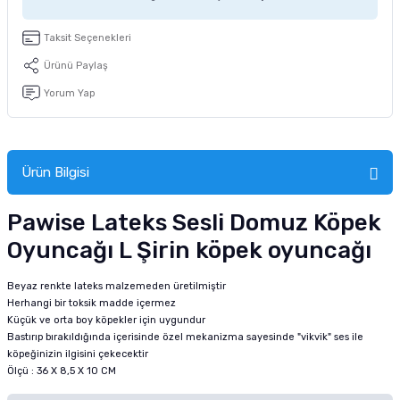
tucu
Sepeti
 Fırçası
Sump Filtre Malzemesi
Pro Plan Kedi Maması
Taksit Seçenekleri
Pond Ürünleri
 Güvenlik Ürünleri
Akvaryum Ozon ve UV Ürünleri
Purina Kedi Maması
Ürünü Paylaş
Yorum Yap
manları
akım Ürünleri
Royal Canin Kedi Maması
lik ve Bakım Ürünleri
Ürün Bilgisi
uluk
Pawise Lateks Sesli Domuz Köpek
 - Akvaryum Kumu
Oyuncağı L Şirin köpek oyuncağı
 Parçaları
Beyaz renkte lateks malzemeden üretilmiştir
Herhangi bir toksik madde içermez
e Malzemesi
Küçük ve orta boy köpekler için uygundur
Bastırıp bırakıldığında içerisinde özel mekanizma sayesinde "vikvik" ses ile
köpeğinizin ilgisini çekecektir
Ölçü : 36 X 8,5 X 10 CM