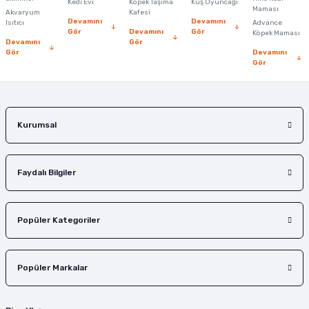
Kedi Evi
Köpek Taşıma
Kuş Oyuncağı
Ürün fiyatı diğer sitelerden daha pahalı.
Maması
Akvaryum
Kafesi
Devamını
Devamını
Isıtıcı
Advance
Bu ürüne benzer farklı alternatifler olmalı.
Gör
Devamını
Gör
Köpek Maması
Devamını
Gör
Gör
Devamını
Gör
Gönder
Kurumsal
Faydalı Bilgiler
Popüler Kategoriler
Popüler Markalar