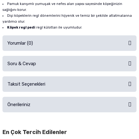
Pamuk karışımlı yumuşak ve nefes alan yapısı sayesinde köpeğinizin
sağlığını korur.
Dişi köpeklerin regl dönemlerini hijyenik ve temiz bir şekilde atlatmalarına
yardımcı olur.
Köpek regl pedi
regl külotları ile uyumludur.
Yorumlar (0)
Soru & Cevap
Alışverişinizden sonra ürüne yorum yapın, alışveriş puanı kazanın!
Sorularınız için
iletişim formunu
kullanınız.
Taksit Seçenekleri
Ürün hakkında henüz soru sorulmamış.
Ürünü Satın Al ve Yorumla
Önerileriniz
Soru Sor
Bu ürünün fiyat bilgisi, resim, ürün açıklamalarında ve diğer konularda
yetersiz gördüğünüz noktaları öneri formunu kullanarak tarafımıza
En Çok Tercih Edilenler
iletebilirsiniz.
Görüş ve önerileriniz için teşekkür ederiz.