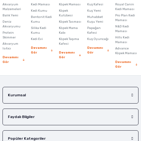
Akvaryum
Kedi Maması
Köpek Maması
Kuş Kafesi
Royal Canin
Malzemeleri
Kedi Maması
Kedi Kumu
Köpek
Kuş Yemi
Ürün resmi kalitesiz, bozuk veya görüntülenemiyor.
Balık Yemi
Kulübesi
Pro Plan Kedi
Bentonit Kedi
Muhabbet
Maması
Deniz
Kumu
Köpek Tasması
Kuşu Yemi
Ürün açıklamasında eksik bilgiler bulunuyor.
Akvaryumu
N&D Kedi
Silika Kedi
Köpek Mama
Papağan
Maması
Protein
Ürün bilgilerinde hatalar bulunuyor.
Kumu
Kabı
Kafesi
Skimmer
Hills Kedi
Kedi Evi
Köpek Taşıma
Kuş Oyuncağı
Ürün fiyatı diğer sitelerden daha pahalı.
Maması
Akvaryum
Kafesi
Devamını
Devamını
Isıtıcı
Advance
Bu ürüne benzer farklı alternatifler olmalı.
Gör
Devamını
Gör
Köpek Maması
Devamını
Gör
Gör
Devamını
Gör
Gönder
Kurumsal
Faydalı Bilgiler
Popüler Kategoriler