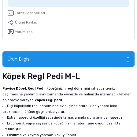
tucu
Sepeti
 Fırçası
Sump Filtre Malzemesi
Pro Plan Kedi Maması
Taksit Seçenekleri
Pond Ürünleri
 Güvenlik Ürünleri
Akvaryum Ozon ve UV Ürünleri
Purina Kedi Maması
Ürünü Paylaş
Yorum Yap
manları
akım Ürünleri
Royal Canin Kedi Maması
lik ve Bakım Ürünleri
Ürün Bilgisi
uluk
Köpek Regl Pedi M-L
 - Akvaryum Kumu
Pawise Köpek Regl Pedi
, Köpeğinizin regl dönemini rahat ve temiz
geçirmesine yardımcı aynı zamanda evinizde ve halınızda istenmedik lekeleri
 Parçaları
önlemeye yarayan
köpek regl pedi
.
Dişi köpeklerin regl döneminde evin içinde oturdukları yerlere leke
e Malzemesi
bırakmasının önüne geçmenize yarar.
Extra hapsedici özelliği sayesinde temas anında sıvıyı anında hapseder.
Ergonomik yapısı sayesinde köpeğinizin anatomisine uygun özellikte
üretilmiştir.
Sızdırma ve kayma yapmaz, kokuyu önler.