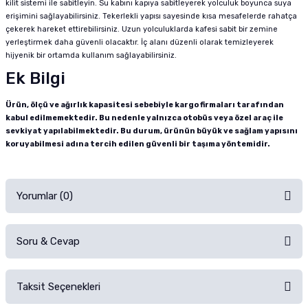
kilit sistemi ile sabitleyin. Su kabını kapıya sabitleyerek yolculuk boyunca suya
erişimini sağlayabilirsiniz. Tekerlekli yapısı sayesinde kısa mesafelerde rahatça
çekerek hareket ettirebilirsiniz. Uzun yolculuklarda kafesi sabit bir zemine
yerleştirmek daha güvenli olacaktır. İç alanı düzenli olarak temizleyerek
hijyenik bir ortamda kullanım sağlayabilirsiniz.
Ek Bilgi
Ürün, ölçü ve ağırlık kapasitesi sebebiyle kargo firmaları tarafından
kabul edilmemektedir. Bu nedenle yalnızca otobüs veya özel araç ile
sevkiyat yapılabilmektedir. Bu durum, ürünün büyük ve sağlam yapısını
koruyabilmesi adına tercih edilen güvenli bir taşıma yöntemidir.
Yorumlar (0)
Soru & Cevap
Alışverişinizden sonra ürüne yorum yapın, alışveriş puanı kazanın!
Sorularınız için
iletişim formunu
kullanınız.
Taksit Seçenekleri
Ürün hakkında henüz soru sorulmamış.
Ürünü Satın Al ve Yorumla