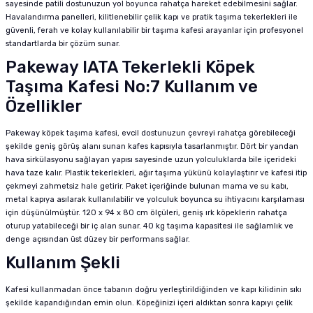
sayesinde patili dostunuzun yol boyunca rahatça hareket edebilmesini sağlar.
Havalandırma panelleri, kilitlenebilir çelik kapı ve pratik taşıma tekerlekleri ile
güvenli, ferah ve kolay kullanılabilir bir taşıma kafesi arayanlar için profesyonel
standartlarda bir çözüm sunar.
Pakeway IATA Tekerlekli Köpek
Taşıma Kafesi No:7 Kullanım ve
Özellikler
Pakeway köpek taşıma kafesi, evcil dostunuzun çevreyi rahatça görebileceği
şekilde geniş görüş alanı sunan kafes kapısıyla tasarlanmıştır. Dört bir yandan
hava sirkülasyonu sağlayan yapısı sayesinde uzun yolculuklarda bile içerideki
hava taze kalır. Plastik tekerlekleri, ağır taşıma yükünü kolaylaştırır ve kafesi itip
çekmeyi zahmetsiz hale getirir. Paket içeriğinde bulunan mama ve su kabı,
metal kapıya asılarak kullanılabilir ve yolculuk boyunca su ihtiyacını karşılaması
için düşünülmüştür. 120 x 94 x 80 cm ölçüleri, geniş ırk köpeklerin rahatça
oturup yatabileceği bir iç alan sunar. 40 kg taşıma kapasitesi ile sağlamlık ve
denge açısından üst düzey bir performans sağlar.
Kullanım Şekli
Kafesi kullanmadan önce tabanın doğru yerleştirildiğinden ve kapı kilidinin sıkı
şekilde kapandığından emin olun. Köpeğinizi içeri aldıktan sonra kapıyı çelik