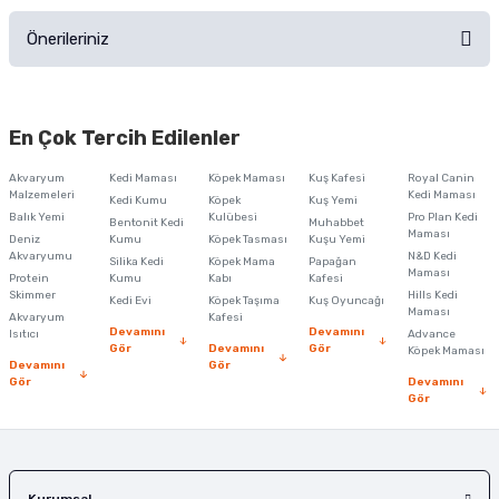
Önerileriniz
Soru Sor
Bu ürünün fiyat bilgisi, resim, ürün açıklamalarında ve diğer konularda
yetersiz gördüğünüz noktaları öneri formunu kullanarak tarafımıza
En Çok Tercih Edilenler
iletebilirsiniz.
Görüş ve önerileriniz için teşekkür ederiz.
Akvaryum
Kedi Maması
Köpek Maması
Kuş Kafesi
Royal Canin
Malzemeleri
Kedi Maması
Kedi Kumu
Köpek
Kuş Yemi
Ürün resmi kalitesiz, bozuk veya görüntülenemiyor.
Balık Yemi
Kulübesi
Pro Plan Kedi
Bentonit Kedi
Muhabbet
Maması
Deniz
Kumu
Köpek Tasması
Kuşu Yemi
Ürün açıklamasında eksik bilgiler bulunuyor.
Akvaryumu
N&D Kedi
Silika Kedi
Köpek Mama
Papağan
Maması
Protein
Ürün bilgilerinde hatalar bulunuyor.
Kumu
Kabı
Kafesi
Skimmer
Hills Kedi
Kedi Evi
Köpek Taşıma
Kuş Oyuncağı
Ürün fiyatı diğer sitelerden daha pahalı.
Maması
Akvaryum
Kafesi
Devamını
Devamını
Isıtıcı
Advance
Bu ürüne benzer farklı alternatifler olmalı.
Gör
Devamını
Gör
Köpek Maması
Devamını
Gör
Gör
Devamını
Gör
Gönder