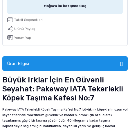
tucu
Sepeti
 Fırçası
Sump Filtre Malzemesi
Pro Plan Kedi Maması
Mağaza İle İletişime Geç
Pond Ürünleri
 Güvenlik Ürünleri
Akvaryum Ozon ve UV Ürünleri
Purina Kedi Maması
Taksit Seçenekleri
Ürünü Paylaş
manları
akım Ürünleri
Royal Canin Kedi Maması
Yorum Yap
lik ve Bakım Ürünleri
uluk
Ürün Bilgisi
 - Akvaryum Kumu
Büyük Irklar İçin En Güvenli
Seyahat: Pakeway IATA Tekerlekli
 Parçaları
Köpek Taşıma Kafesi No:7
e Malzemesi
Pakeway IATA Tekerlekli Köpek Taşıma Kafesi No:7, büyük ırk köpeklerin uzun yol
seyahatlerinde maksimum güvenlik ve konfor sunmak için özel olarak
tasarlanmış güçlü bir taşıma çözümüdür. 40 kilograma kadar taşıma
kapasitesiyle sağlamlığını kanıtlarken, dayanıklı yapısı ve geniş iç hacmi