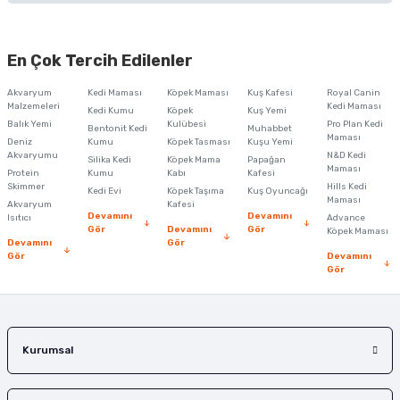
Bu ürünün fiyat bilgisi, resim, ürün açıklamalarında ve diğer konularda
yetersiz gördüğünüz noktaları öneri formunu kullanarak tarafımıza
En Çok Tercih Edilenler
iletebilirsiniz.
Görüş ve önerileriniz için teşekkür ederiz.
Akvaryum
Kedi Maması
Köpek Maması
Kuş Kafesi
Royal Canin
Malzemeleri
Kedi Maması
Kedi Kumu
Köpek
Kuş Yemi
Ürün resmi kalitesiz, bozuk veya görüntülenemiyor.
Balık Yemi
Kulübesi
Pro Plan Kedi
Bentonit Kedi
Muhabbet
Maması
Deniz
Kumu
Köpek Tasması
Kuşu Yemi
Ürün açıklamasında eksik bilgiler bulunuyor.
Akvaryumu
N&D Kedi
Silika Kedi
Köpek Mama
Papağan
Maması
Protein
Ürün bilgilerinde hatalar bulunuyor.
Kumu
Kabı
Kafesi
Skimmer
Hills Kedi
Kedi Evi
Köpek Taşıma
Kuş Oyuncağı
Ürün fiyatı diğer sitelerden daha pahalı.
Maması
Akvaryum
Kafesi
Devamını
Devamını
Isıtıcı
Advance
Bu ürüne benzer farklı alternatifler olmalı.
Gör
Devamını
Gör
Köpek Maması
Devamını
Gör
Gör
Devamını
Gör
Gönder
Kurumsal