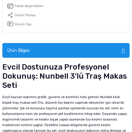
tucu
Sepeti
 Fırçası
Sump Filtre Malzemesi
Pro Plan Kedi Maması
Taksit Seçenekleri
Ürünü Paylaş
Pond Ürünleri
 Güvenlik Ürünleri
Akvaryum Ozon ve UV Ürünleri
Purina Kedi Maması
Yorum Yap
manları
akım Ürünleri
Royal Canin Kedi Maması
lik ve Bakım Ürünleri
Ürün Bilgisi
uluk
Evcil Dostunuza Profesyonel
Dokunuş: Nunbell 3’lü Traş Makas
 - Akvaryum Kumu
Seti
 Parçaları
Evcil hayvan bakımını pratik, güvenli ve konforlu hale getiren Nunbell kedi
köpek traş makas seti 3’lü, düzenli tüy bakımı yapmak isteyenler için ideal bir
e Malzemesi
çözümdür. Şık ve koruyucu taşıma çantası içerisinde sunulan bu set, hem ev
kullanıcılarına hem de profesyonel pet kuaförlerine hitap eder. Dayanıklı yapısı,
ergonomik tasarımı ve keskin bıçak yapısı sayesinde tüy kesimi sırasında
maksimum kontrol sağlar. Özellikle hassas bölgelerde güvenli kesim
yapılmasına olanak tanıyan bu set, evcil dostunuzun bakımını daha stressiz ve