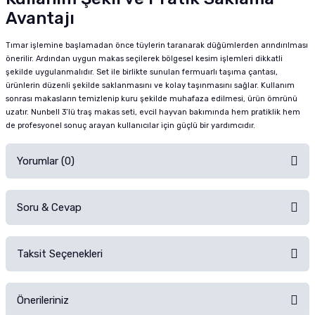
Avantajı
Tımar işlemine başlamadan önce tüylerin taranarak düğümlerden arındırılması
önerilir. Ardından uygun makas seçilerek bölgesel kesim işlemleri dikkatli
şekilde uygulanmalıdır. Set ile birlikte sunulan fermuarlı taşıma çantası,
ürünlerin düzenli şekilde saklanmasını ve kolay taşınmasını sağlar. Kullanım
sonrası makasların temizlenip kuru şekilde muhafaza edilmesi, ürün ömrünü
uzatır. Nunbell 3’lü traş makas seti, evcil hayvan bakımında hem pratiklik hem
de profesyonel sonuç arayan kullanıcılar için güçlü bir yardımcıdır.
Yorumlar (0)
Soru & Cevap
Alışverişinizden sonra ürüne yorum yapın, alışveriş puanı kazanın!
Sorularınız için
iletişim formunu
kullanınız.
Taksit Seçenekleri
Ürün hakkında henüz soru sorulmamış.
Ürünü Satın Al ve Yorumla
Önerileriniz
Soru Sor