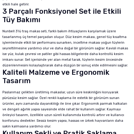
etkili hale getirir.
3 Parçalı Fonksiyonel Set ile Etkili
Tüy Bakımı
Nunbell 3’lü traş makas seti, farklı bakım ihtiyaçlarını karşılamak üzere
tasarlanmış üç temel parçadan oluşur. Düz kesim makası, genel tüy kısaltma
işlemlerinde etkili bir performans sunarken, inceltme makası yoğun tüylerin
seyreltilmesine yardımcı olur ve daha doğal bir görünüm sağlar. Kavisli makas
ise yüz, kulak çevresi ve patiler gibi hassas bölgelerde daha kontrollü kesim
imkanı sunar. Set içerisinde yer alan metal tarak, tüylerin kesim öncesinde
düzenlenmesini kolaylaştırarak daha düzgün bir sonuç elde edilmesini sağlar.
Kaliteli Malzeme ve Ergonomik
Tasarım
Paslanmaz çelikten üretilmiş makaslar, uzun süre keskinliğini koruyarak
pürüzsüz kesim sağlar. Özel renkli kaplama ile estetik bir görünüm sunan
ürünler, aynı zamanda dayanıklılığı ile öne çıkar. Ergonomik parmak halkaları
ve dengeli ağırlık yapısı sayesinde elde rahat bir kullanım sağlar. Kaymayı
önleyici tasarım, özellikle uzun süreli kullanımda kontrolü artırır ve kullanıcı
konforunu destekler. Sessiz kesim yapısı, hassas ve ürkek hayvanların daha
sakin kalmasına yardımcı olur.
Kullanım Şekli ve Pratik Saklama