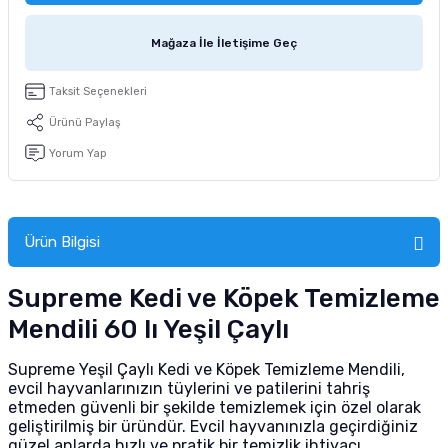
tucu
Sepeti
 Fırçası
Sump Filtre Malzemesi
Pro Plan Kedi Maması
Mağaza İle İletişime Geç
Pond Ürünleri
 Güvenlik Ürünleri
Akvaryum Ozon ve UV Ürünleri
Purina Kedi Maması
Taksit Seçenekleri
manları
akım Ürünleri
Royal Canin Kedi Maması
Ürünü Paylaş
Yorum Yap
lik ve Bakım Ürünleri
uluk
Ürün Bilgisi
 - Akvaryum Kumu
Supreme Kedi ve Köpek Temizleme
 Parçaları
Mendili 60 lı Yeşil Çaylı
e Malzemesi
Supreme Yeşil Çaylı Kedi ve Köpek Temizleme Mendili,
evcil hayvanlarınızın tüylerini ve patilerini tahriş
etmeden güvenli bir şekilde temizlemek için özel olarak
geliştirilmiş bir üründür. Evcil hayvanınızla geçirdiğiniz
güzel anlarda hızlı ve pratik bir temizlik ihtiyacı