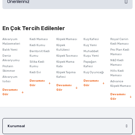
Önerileriniz
Soru Sor
Bu ürünün fiyat bilgisi, resim, ürün açıklamalarında ve diğer konularda
yetersiz gördüğünüz noktaları öneri formunu kullanarak tarafımıza
En Çok Tercih Edilenler
iletebilirsiniz.
Görüş ve önerileriniz için teşekkür ederiz.
Akvaryum
Kedi Maması
Köpek Maması
Kuş Kafesi
Royal Canin
Malzemeleri
Kedi Maması
Kedi Kumu
Köpek
Kuş Yemi
Ürün resmi kalitesiz, bozuk veya görüntülenemiyor.
Balık Yemi
Kulübesi
Pro Plan Kedi
Bentonit Kedi
Muhabbet
Maması
Deniz
Kumu
Köpek Tasması
Kuşu Yemi
Ürün açıklamasında eksik bilgiler bulunuyor.
Akvaryumu
N&D Kedi
Silika Kedi
Köpek Mama
Papağan
Maması
Protein
Ürün bilgilerinde hatalar bulunuyor.
Kumu
Kabı
Kafesi
Skimmer
Hills Kedi
Kedi Evi
Köpek Taşıma
Kuş Oyuncağı
Ürün fiyatı diğer sitelerden daha pahalı.
Maması
Akvaryum
Kafesi
Devamını
Devamını
Isıtıcı
Advance
Bu ürüne benzer farklı alternatifler olmalı.
Gör
Devamını
Gör
Köpek Maması
Devamını
Gör
Gör
Devamını
Gör
Gönder
Kurumsal