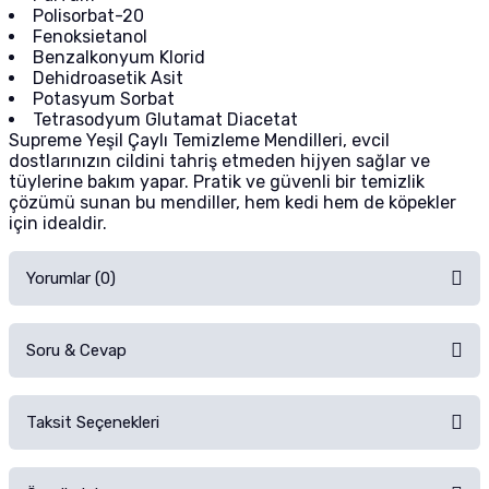
Polisorbat-20
Fenoksietanol
Benzalkonyum Klorid
Dehidroasetik Asit
Potasyum Sorbat
Tetrasodyum Glutamat Diacetat
Supreme Yeşil Çaylı Temizleme Mendilleri, evcil
dostlarınızın cildini tahriş etmeden hijyen sağlar ve
tüylerine bakım yapar. Pratik ve güvenli bir temizlik
çözümü sunan bu mendiller, hem kedi hem de köpekler
için idealdir.
Yorumlar (0)
Soru & Cevap
Alışverişinizden sonra ürüne yorum yapın, alışveriş puanı kazanın!
Sorularınız için
iletişim formunu
kullanınız.
Taksit Seçenekleri
Ürün hakkında henüz soru sorulmamış.
Ürünü Satın Al ve Yorumla