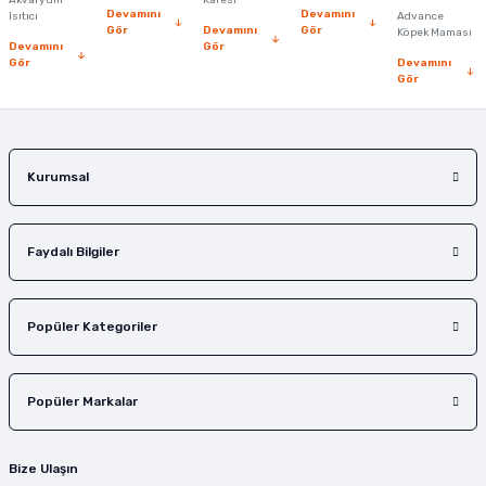
Akvaryum
Kafesi
Devamını
Devamını
Isıtıcı
Advance
Bu ürüne benzer farklı alternatifler olmalı.
Gör
Devamını
Gör
Köpek Maması
Devamını
Gör
Gör
Devamını
Gör
Gönder
Kurumsal
Faydalı Bilgiler
Popüler Kategoriler
Popüler Markalar
Bize Ulaşın