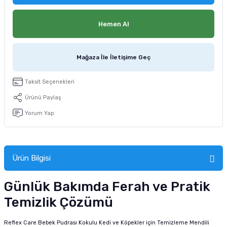
tucu
Sepeti
 Fırçası
Sump Filtre Malzemesi
Pro Plan Kedi Maması
Hemen Al
Pond Ürünleri
 Güvenlik Ürünleri
Akvaryum Ozon ve UV Ürünleri
Purina Kedi Maması
Mağaza İle İletişime Geç
manları
akım Ürünleri
Royal Canin Kedi Maması
Taksit Seçenekleri
lik ve Bakım Ürünleri
Ürünü Paylaş
uluk
Yorum Yap
 - Akvaryum Kumu
 Parçaları
Ürün Bilgisi
e Malzemesi
Günlük Bakımda Ferah ve Pratik
Temizlik Çözümü
Reflex Care Bebek Pudrası Kokulu Kedi ve Köpekler için Temizleme Mendili