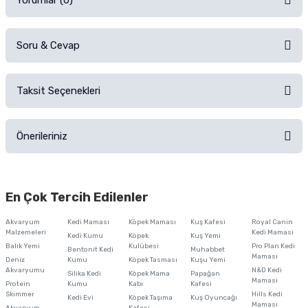
Yorumlar (0)
Soru & Cevap
Alışverişinizden sonra ürüne yorum yapın, alışveriş puanı kazanın!
Sorularınız için
iletişim formunu
kullanınız.
Taksit Seçenekleri
Ürün hakkında henüz soru sorulmamış.
Ürünü Satın Al ve Yorumla
Önerileriniz
Soru Sor
Bu ürünün fiyat bilgisi, resim, ürün açıklamalarında ve diğer konularda
yetersiz gördüğünüz noktaları öneri formunu kullanarak tarafımıza
En Çok Tercih Edilenler
iletebilirsiniz.
Görüş ve önerileriniz için teşekkür ederiz.
Akvaryum
Kedi Maması
Köpek Maması
Kuş Kafesi
Royal Canin
Malzemeleri
Kedi Maması
Kedi Kumu
Köpek
Kuş Yemi
Ürün resmi kalitesiz, bozuk veya görüntülenemiyor.
Balık Yemi
Kulübesi
Pro Plan Kedi
Bentonit Kedi
Muhabbet
Maması
Deniz
Kumu
Köpek Tasması
Kuşu Yemi
Ürün açıklamasında eksik bilgiler bulunuyor.
Akvaryumu
N&D Kedi
Silika Kedi
Köpek Mama
Papağan
Maması
Protein
Ürün bilgilerinde hatalar bulunuyor.
Kumu
Kabı
Kafesi
Skimmer
Hills Kedi
Kedi Evi
Köpek Taşıma
Kuş Oyuncağı
Ürün fiyatı diğer sitelerden daha pahalı.
Maması