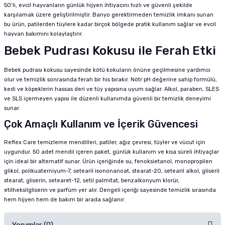
50’li, evcil hayvanların günlük hijyen ihtiyacını hızlı ve güvenli şekilde
karşılamak üzere geliştirilmiştir. Banyo gerektirmeden temizlik imkanı sunan
bu ürün, patilerden tüylere kadar birçok bölgede pratik kullanım sağlar ve evcil
hayvan bakımını kolaylaştırır.
Bebek Pudrası Kokusu ile Ferah Etki
Bebek pudrası kokusu sayesinde kötü kokuların önüne geçilmesine yardımcı
olur ve temizlik sonrasında ferah bir his bırakır. Nötr pH değerine sahip formülü,
kedi ve köpeklerin hassas deri ve tüy yapısına uyum sağlar. Alkol, paraben, SLES
ve SLS içermeyen yapısı ile düzenli kullanımda güvenli bir temizlik deneyimi
sunar.
Çok Amaçlı Kullanım ve İçerik Güvencesi
Reflex Care temizleme mendilleri, patiler, ağız çevresi, tüyler ve vücut için
uygundur. 50 adet mendil içeren paket, günlük kullanım ve kısa süreli ihtiyaçlar
için ideal bir alternatif sunar. Ürün içeriğinde su, fenoksietanol, monopropilen
glikol, polikuaterniyum-7, setearil isononanoat, stearat-20, setearil alkol, gliseril
stearat, gliserin, setearet-12, setil palmitat, benzalkonyum klorür,
etilheksilgliserin ve parfüm yer alır. Dengeli içeriği sayesinde temizlik sırasında
hem hijyen hem de bakım bir arada sağlanır.