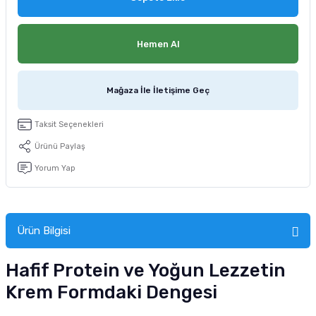
tucu
Sepeti
 Fırçası
Sump Filtre Malzemesi
Pro Plan Kedi Maması
Hemen Al
Pond Ürünleri
 Güvenlik Ürünleri
Akvaryum Ozon ve UV Ürünleri
Purina Kedi Maması
manları
akım Ürünleri
Royal Canin Kedi Maması
Mağaza İle İletişime Geç
lik ve Bakım Ürünleri
Taksit Seçenekleri
Ürünü Paylaş
uluk
Yorum Yap
 - Akvaryum Kumu
 Parçaları
Ürün Bilgisi
e Malzemesi
Hafif Protein ve Yoğun Lezzetin
Krem Formdaki Dengesi