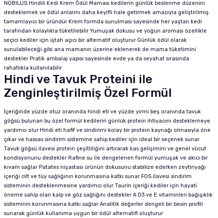
NOBILUS Hindili Kedi Krem Ödül Maması kedilerin günlük beslenme düzenini
desteklemek ve ödül anlarını daha keyifli hale getirmek amacıyla geliştirilmiş
tamamlayıcı bir üründür Krem formda sunulması sayesinde her yaştan kedi
tarafından kolaylıkla tüketilebilir Yumuşak dokusu ve yoğun aroması özellikle
seçici kediler için iştah açıcı bir alternatif oluşturur Günlük ödül olarak
sunulabileceği gibi ana mamanın üzerine eklenerek de mama tüketimini
destekler Pratik ambalaj yapısı sayesinde evde ya da seyahat sırasında
rahatlıkla kullanılabilir
Hindi ve Tavuk Proteini ile
Zenginleştirilmiş Özel Formül
İçeriğinde yüzde otuz oranında hindi eti ve yüzde yirmi beş oranında tavuk
göğsü bulunan bu özel formül kedilerin günlük protein ihtiyacını desteklemeye
yardımcı olur Hindi eti hafif ve sindirimi kolay bir protein kaynağı olmasıyla öne
çıkar ve hassas sindirim sistemine sahip kediler için ideal bir seçenek sunar
Tavuk göğsü ilavesi protein çeşitliliğini artırarak kas gelişimini ve genel vücut
kondisyonunu destekler Rafine su ile dengelenen formül yumuşak ve akıcı bir
kıvam sağlar Patates nişastası ürünün dokusunu stabilize ederken zeytinyağı
içeriği cilt ve tüy sağlığının korunmasına katkı sunar FOS ilavesi sindirim
sisteminin desteklenmesine yardımcı olur Taurin içeriği kediler için hayati
öneme sahip olan kalp ve göz sağlığını destekler A D3 ve E vitaminleri bağışıklık
sisteminin korunmasına katkı sağlar Analitik değerler dengeli bir besin profili
sunarak günlük kullanıma uygun bir ödül alternatifi oluşturur