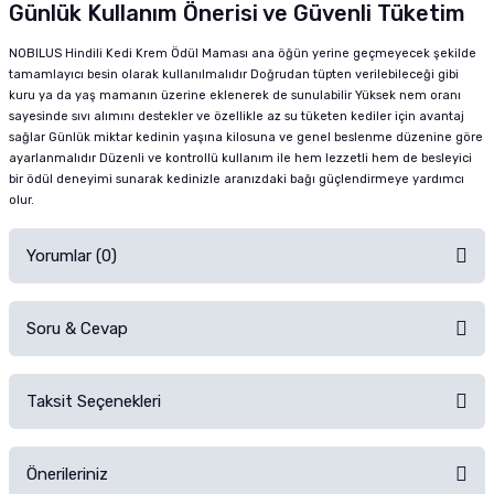
Günlük Kullanım Önerisi ve Güvenli Tüketim
NOBILUS Hindili Kedi Krem Ödül Maması ana öğün yerine geçmeyecek şekilde
tamamlayıcı besin olarak kullanılmalıdır Doğrudan tüpten verilebileceği gibi
kuru ya da yaş mamanın üzerine eklenerek de sunulabilir Yüksek nem oranı
sayesinde sıvı alımını destekler ve özellikle az su tüketen kediler için avantaj
sağlar Günlük miktar kedinin yaşına kilosuna ve genel beslenme düzenine göre
ayarlanmalıdır Düzenli ve kontrollü kullanım ile hem lezzetli hem de besleyici
bir ödül deneyimi sunarak kedinizle aranızdaki bağı güçlendirmeye yardımcı
olur.
Yorumlar (0)
Soru & Cevap
Alışverişinizden sonra ürüne yorum yapın, alışveriş puanı kazanın!
Sorularınız için
iletişim formunu
kullanınız.
Taksit Seçenekleri
Ürün hakkında henüz soru sorulmamış.
Ürünü Satın Al ve Yorumla
Önerileriniz
Soru Sor