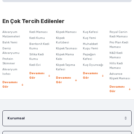
Bu ürünün fiyat bilgisi, resim, ürün açıklamalarında ve diğer konularda
yetersiz gördüğünüz noktaları öneri formunu kullanarak tarafımıza
En Çok Tercih Edilenler
iletebilirsiniz.
Görüş ve önerileriniz için teşekkür ederiz.
Akvaryum
Kedi Maması
Köpek Maması
Kuş Kafesi
Royal Canin
Malzemeleri
Kedi Maması
Kedi Kumu
Köpek
Kuş Yemi
Ürün resmi kalitesiz, bozuk veya görüntülenemiyor.
Balık Yemi
Kulübesi
Pro Plan Kedi
Bentonit Kedi
Muhabbet
Maması
Deniz
Kumu
Köpek Tasması
Kuşu Yemi
Ürün açıklamasında eksik bilgiler bulunuyor.
Akvaryumu
N&D Kedi
Silika Kedi
Köpek Mama
Papağan
Maması
Protein
Ürün bilgilerinde hatalar bulunuyor.
Kumu
Kabı
Kafesi
Skimmer
Hills Kedi
Kedi Evi
Köpek Taşıma
Kuş Oyuncağı
Ürün fiyatı diğer sitelerden daha pahalı.
Maması
Akvaryum
Kafesi
Devamını
Devamını
Isıtıcı
Advance
Bu ürüne benzer farklı alternatifler olmalı.
Gör
Devamını
Gör
Köpek Maması
Devamını
Gör
Gör
Devamını
Gör
Gönder
Kurumsal