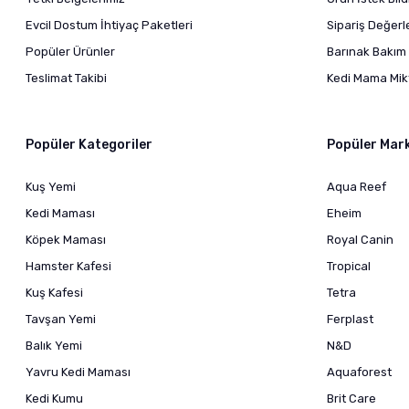
Evcil Dostum İhtiyaç Paketleri
Sipariş Değer
Popüler Ürünler
Barınak Bakım 
Teslimat Takibi
Kedi Mama Mikt
Popüler Kategoriler
Popüler Mar
Kuş Yemi
Aqua Reef
Kedi Maması
Eheim
Köpek Maması
Royal Canin
Hamster Kafesi
Tropical
Kuş Kafesi
Tetra
Tavşan Yemi
Ferplast
Balık Yemi
N&D
Yavru Kedi Maması
Aquaforest
Kedi Kumu
Brit Care