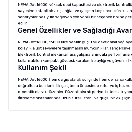
NEWA Jet 16000, yüksek debi kapasitesi ve elektronik kontrollü 
sayesinde stabil bir akış sağlar ve çalışma koşullarını sürekli 
senaryolarına uyum sağlayan çok yönlü bir seçenek haline getir
edilir.
Genel Özellikler ve Sağladığı Ava
NEWA Jet 16000, 16000 litre saatlik güçlü su devridaimi sağla
kolaylıkla üst seviyelere taşınmasını mümkün kılar. Tangensiyel 
Elektronik kontrol mekanizması, çalışma anındaki performansı dü
kullanılabilen kompakt gövdesi, kurulum kolaylığı ve güvenilirl
Kullanım Şekli
NEWA Jet 16000, hem dalgıç olarak su içinde hem de harici kulla
doğrultusu belirlenir. İlk çalıştırma öncesinde rotor ve iç haz
otomatik olarak düzenler. Düzenli olarak periyodik temizlik ya
filtreleme sistemlerinde uzun süreli, stabil ve güçlü bir akış için 
Bu ürünün fiyat bilgisi, resim, ürün açıklamalarında ve diğer ko
Görüş ve önerileriniz için teşekkür ederiz.