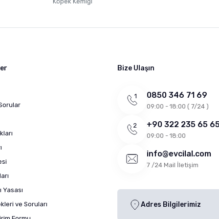
Köpek Kemiği
ler
Bize Ulaşın
0850 346 71 69
Sorular
09:00 - 18:00 ( 7/24 )
+90 322 235 65 6
kları
09:00 - 18:00
ı
info@evcilal.com
esi
7 /24 Mail İletişim
arı
ı Yasası
leri ve Soruları
Adres Bilgilerimiz
dirim Formu