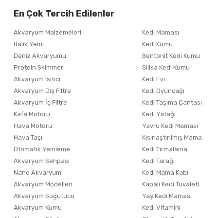
Alışverişinizden 
En Çok Tercih Edilenler
Ürün resmi kalitesiz, bozuk veya görüntülenemiyor.
Akvaryum Malzemeleri
Kedi Maması
Ürün açıklamasında eksik bilgiler bulunuyor.
Balık Yemi
Kedi Kumu
Ürün bilgilerinde hatalar bulunuyor.
Deniz Akvaryumu
Bentonit Kedi Kumu
Ürün fiyatı diğer sitelerden daha pahalı.
Protein Skimmer
Silika Kedi Kumu
Akvaryum Isıtıcı
Kedi Evi
Bu ürüne benzer farklı alternatifler olmalı.
Akvaryum Dış Filtre
Kedi Oyuncağı
Akvaryum İç Filtre
Kedi Taşıma Çantası
Kafa Motoru
Kedi Yatağı
Hava Motoru
Yavru Kedi Maması
Hava Taşı
Kısırlaştırılmış Mama
Otomatik Yemleme
Kedi Tırmalama
Akvaryum Sehpası
Kedi Tarağı
Nano Akvaryum
Kedi Mama Kabı
Akvaryum Modelleri
Kapalı Kedi Tuvaleti
Akvaryum Soğutucu
Yaş Kedi Maması
Akvaryum Kumu
Kedi Vitamini