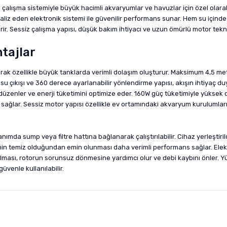
çalışma sistemiyle büyük hacimli akvaryumlar ve havuzlar için özel olarak
analiz eden elektronik sistemi ile güvenilir performans sunar. Hem su içinde
ir. Sessiz çalışma yapısı, düşük bakım ihtiyacı ve uzun ömürlü motor tek
ntajlar
yarak özellikle büyük tanklarda verimli dolaşım oluşturur. Maksimum 4,5 
su çıkışı ve 360 derece ayarlanabilir yönlendirme yapısı, akışın ihtiyaç d
zenler ve enerji tüketimini optimize eder. 160W güç tüketimiyle yüksek de
ik sağlar. Sessiz motor yapısı özellikle ev ortamındaki akvaryum kurulumla
nımda sump veya filtre hattına bağlanarak çalıştırılabilir. Cihaz yerleştir
nenin temiz olduğundan emin olunması daha verimli performans sağlar. Elekt
pılması, rotorun sorunsuz dönmesine yardımcı olur ve debi kaybını önler.
güvenle kullanılabilir.
nularda yetersiz gördüğünüz noktaları öneri formunu kullanarak tarafımıza i