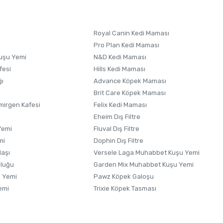
 formunu
kullanınız.
Royal Canin Kedi Maması
Pro Plan Kedi Maması
uşu Yemi
N&D Kedi Maması
fesi
Hills Kedi Maması
ğı
Advance Köpek Maması
Brit Care Köpek Maması
irgen Kafesi
Felix Kedi Maması
i
Eheim Dış Filtre
Yemi
Fluval Dış Filtre
mi
Dophin Dış Filtre
laşı
Versele Laga Muhabbet Kuşu Yemi
uluğu
Garden Mix Muhabbet Kuşu Yemi
 Yemi
Pawz Köpek Galoşu
emi
Trixie Köpek Tasması