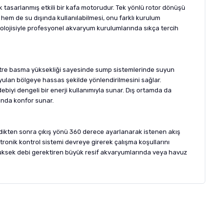
 tasarlanmış etkili bir kafa motorudur. Tek yönlü rotor dönüşü
 hem de su dışında kullanılabilmesi, onu farklı kurulum
nolojisiyle profesyonel akvaryum kurulumlarında sıkça tercih
metre basma yüksekliği sayesinde sump sistemlerinde suyun
uyulan bölgeye hassas şekilde yönlendirilmesini sağlar.
biyi dengeli bir enerji kullanımıyla sunar. Dış ortamda da
rında konfor sunar.
ildikten sonra çıkış yönü 360 derece ayarlanarak istenen akış
ronik kontrol sistemi devreye girerek çalışma koşullarını
 Yüksek debi gerektiren büyük resif akvaryumlarında veya havuz
letebilirsiniz.