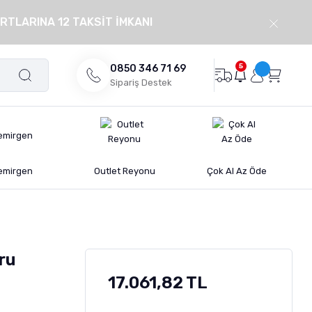
RTLARINA 12 TAKSİT İMKANI
5
0850 346 71 69
Sipariş Destek
emirgen
Outlet Reyonu
Çok Al Az Öde
ru
17.061,82 TL