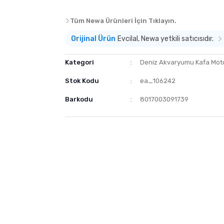
Tüm Newa Ürünleri İçin Tıklayın.
Orijinal Ürün
Evcilal, Newa yetkili satıcısıdır.
Kategori
Deniz Akvaryumu Kafa Mot
Stok Kodu
ea_106242
Barkodu
8017003091739