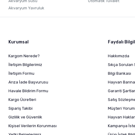
Akvaryum Süsü
Otomatik Tuvalet
Akvaryum Yavruluk
Kurumsal
Faydalı Bilgi
Kargom Nerede?
Hakkımızda
İletişim Bilgilerimiz
Sıkça Sorulan 
İletişim Formu
Bilgi Bankası
Arıza İade Başvurusu
Hayvan Barına
Havale Bildirim Formu
Garanti Şartlar
Kargo Ücretleri
Satış Sözleşm
Sipariş Takibi
Müşteri Yoruml
Gizlilik ve Güvenlik
Hayvan Haklar
Kişisel Verilerin Korunması
Kampanya İstek
Yetki Belgelerimiz
Ürün İstek Bil