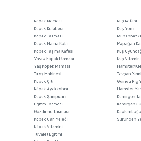
sonra ürüne yorum yapın, alışveriş puanı kazanın! Sorularınız için
Ürün hakkında henüz soru sorulmamış.
iletişim
Ürünü Satın Al ve Yorumla
Soru Sor
Köpek Maması
Kuş Kafesi
Köpek Kulübesi
Kuş Yemi
Köpek Tasması
Muhabbet K
Köpek Mama Kabı
Papağan Ka
Köpek Taşıma Kafesi
Kuş Oyunca
Yavru Köpek Maması
Kuş Vitamini
Yaş Köpek Maması
Hamster/Kem
Tıraş Makinesi
Tavşan Yem
Köpek Çiti
Guinea Pig 
Köpek Ayakkabısı
Hamster Ye
Gönder
Köpek Şampuanı
Kemirgen Ta
Eğitim Tasması
Kemirgen S
Gezdirme Tasması
Kaplumbağa
Köpek Can Yeleği
Sürüngen Y
Köpek Vitamini
Tuvalet Eğitimi