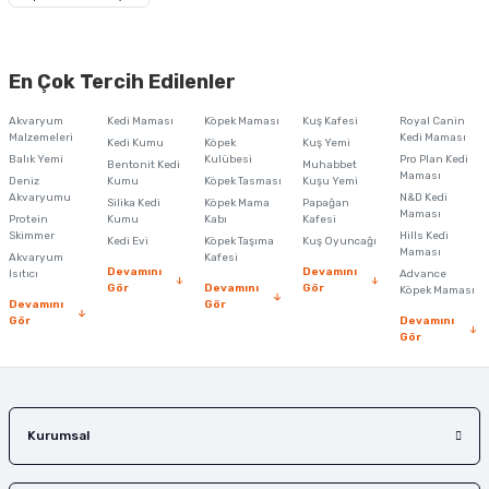
Görüş ve önerileriniz için teşekkür ederiz.
Ürün resmi kalitesiz, bozuk veya görüntülenemiyor.
En Çok Tercih Edilenler
Ürün açıklamasında eksik bilgiler bulunuyor.
Akvaryum
Kedi Maması
Köpek Maması
Kuş Kafesi
Royal Canin
Ürün bilgilerinde hatalar bulunuyor.
Malzemeleri
Kedi Maması
Kedi Kumu
Köpek
Kuş Yemi
Balık Yemi
Ürün fiyatı diğer sitelerden daha pahalı.
Kulübesi
Pro Plan Kedi
Bentonit Kedi
Muhabbet
Maması
Deniz
Kumu
Köpek Tasması
Kuşu Yemi
Bu ürüne benzer farklı alternatifler olmalı.
Akvaryumu
N&D Kedi
Silika Kedi
Köpek Mama
Papağan
Maması
Protein
Kumu
Kabı
Kafesi
Skimmer
Hills Kedi
Kedi Evi
Köpek Taşıma
Kuş Oyuncağı
Maması
Akvaryum
Kafesi
Devamını
Devamını
Isıtıcı
Advance
Gör
Devamını
Gör
Köpek Maması
Devamını
Gör
Gör
Devamını
Gönder
Gör
Kurumsal