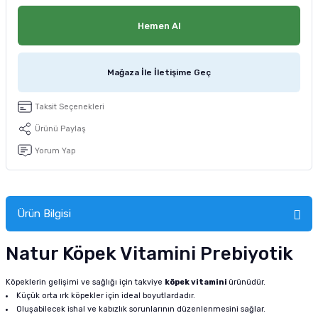
tucu
Sepeti
 Fırçası
Sump Filtre Malzemesi
Pro Plan Kedi Maması
Hemen Al
Pond Ürünleri
 Güvenlik Ürünleri
Akvaryum Ozon ve UV Ürünleri
Purina Kedi Maması
Mağaza İle İletişime Geç
manları
akım Ürünleri
Royal Canin Kedi Maması
Taksit Seçenekleri
lik ve Bakım Ürünleri
Ürünü Paylaş
uluk
Yorum Yap
 - Akvaryum Kumu
Ürün Bilgisi
 Parçaları
Natur Köpek Vitamini Prebiyotik
e Malzemesi
Köpeklerin gelişimi ve sağlığı için takviye
köpek vitamini
ürünüdür.
Küçük orta ırk köpekler için ideal boyutlardadır.
Oluşabilecek ishal ve kabızlık sorunlarının düzenlenmesini sağlar.