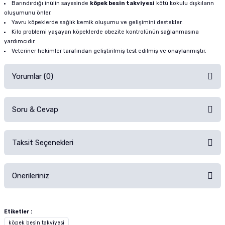
Barındırdığı inülin sayesinde
köpek besin takviyesi
kötü kokulu dışkıların
oluşumunu önler.
Yavru köpeklerde sağlık kemik oluşumu ve gelişimini destekler.
Kilo problemi yaşayan köpeklerde obezite kontrolünün sağlanmasına
yardımcıdır.
Veteriner hekimler tarafından geliştirilmiş test edilmiş ve onaylanmıştır.
Yorumlar (0)
Soru & Cevap
Alışverişinizden sonra ürüne yorum yapın, alışveriş puanı kazanın!
Sorularınız için
iletişim formunu
kullanınız.
Taksit Seçenekleri
Ürün hakkında henüz soru sorulmamış.
Ürünü Satın Al ve Yorumla
Önerileriniz
Soru Sor
Bu ürünün fiyat bilgisi, resim, ürün açıklamalarında ve diğer konularda
yetersiz gördüğünüz noktaları öneri formunu kullanarak tarafımıza
Etiketler :
iletebilirsiniz.
köpek besin takviyesi