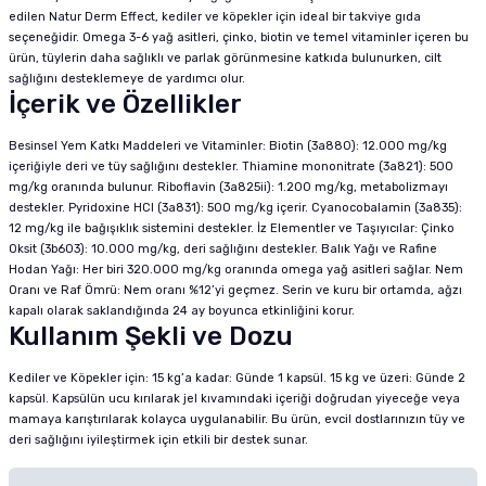
edilen Natur Derm Effect, kediler ve köpekler için ideal bir takviye gıda
seçeneğidir. Omega 3-6 yağ asitleri, çinko, biotin ve temel vitaminler içeren bu
ürün, tüylerin daha sağlıklı ve parlak görünmesine katkıda bulunurken, cilt
sağlığını desteklemeye de yardımcı olur.
İçerik ve Özellikler
Besinsel Yem Katkı Maddeleri ve Vitaminler: Biotin (3a880): 12.000 mg/kg
içeriğiyle deri ve tüy sağlığını destekler. Thiamine mononitrate (3a821): 500
mg/kg oranında bulunur. Riboflavin (3a825ii): 1.200 mg/kg, metabolizmayı
destekler. Pyridoxine HCl (3a831): 500 mg/kg içerir. Cyanocobalamin (3a835):
12 mg/kg ile bağışıklık sistemini destekler. İz Elementler ve Taşıyıcılar: Çinko
Oksit (3b603): 10.000 mg/kg, deri sağlığını destekler. Balık Yağı ve Rafine
Hodan Yağı: Her biri 320.000 mg/kg oranında omega yağ asitleri sağlar. Nem
Oranı ve Raf Ömrü: Nem oranı %12’yi geçmez. Serin ve kuru bir ortamda, ağzı
kapalı olarak saklandığında 24 ay boyunca etkinliğini korur.
Kullanım Şekli ve Dozu
Kediler ve Köpekler için: 15 kg’a kadar: Günde 1 kapsül. 15 kg ve üzeri: Günde 2
kapsül. Kapsülün ucu kırılarak jel kıvamındaki içeriği doğrudan yiyeceğe veya
mamaya karıştırılarak kolayca uygulanabilir. Bu ürün, evcil dostlarınızın tüy ve
deri sağlığını iyileştirmek için etkili bir destek sunar.