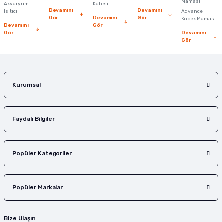
Ürün fiyatı diğer sitelerden daha pahalı.
Maması
Akvaryum
Kafesi
Devamını
Devamını
Isıtıcı
Advance
Bu ürüne benzer farklı alternatifler olmalı.
Gör
Devamını
Gör
Köpek Maması
Devamını
Gör
Gör
Devamını
Gör
Gönder
Kurumsal
Faydalı Bilgiler
Popüler Kategoriler
Popüler Markalar
Bize Ulaşın