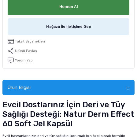
tucu
Sepeti
 Fırçası
Sump Filtre Malzemesi
Pro Plan Kedi Maması
Hemen Al
Pond Ürünleri
 Güvenlik Ürünleri
Akvaryum Ozon ve UV Ürünleri
Purina Kedi Maması
Mağaza İle İletişime Geç
manları
akım Ürünleri
Royal Canin Kedi Maması
Taksit Seçenekleri
lik ve Bakım Ürünleri
Ürünü Paylaş
Yorum Yap
uluk
 - Akvaryum Kumu
Ürün Bilgisi
 Parçaları
Evcil Dostlarınız İçin Deri ve Tüy
e Malzemesi
Sağlığı Desteği: Natur Derm Effect
60 Soft Jel Kapsül
Evcil hayvanlarınızın deri ve tüy sağlığını korumak için özel olarak formüle