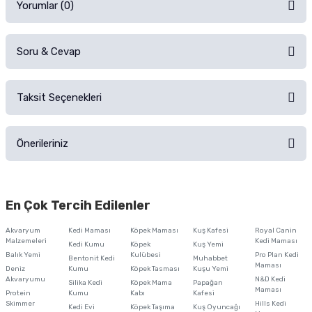
Yorumlar (0)
Soru & Cevap
Alışverişinizden sonra ürüne yorum yapın, alışveriş puanı kazanın!
Sorularınız için
iletişim formunu
kullanınız.
Taksit Seçenekleri
Ürün hakkında henüz soru sorulmamış.
Ürünü Satın Al ve Yorumla
Önerileriniz
Soru Sor
Bu ürünün fiyat bilgisi, resim, ürün açıklamalarında ve diğer konularda
yetersiz gördüğünüz noktaları öneri formunu kullanarak tarafımıza
En Çok Tercih Edilenler
iletebilirsiniz.
Görüş ve önerileriniz için teşekkür ederiz.
Akvaryum
Kedi Maması
Köpek Maması
Kuş Kafesi
Royal Canin
Malzemeleri
Kedi Maması
Kedi Kumu
Köpek
Kuş Yemi
Ürün resmi kalitesiz, bozuk veya görüntülenemiyor.
Balık Yemi
Kulübesi
Pro Plan Kedi
Bentonit Kedi
Muhabbet
Maması
Deniz
Kumu
Köpek Tasması
Kuşu Yemi
Ürün açıklamasında eksik bilgiler bulunuyor.
Akvaryumu
N&D Kedi
Silika Kedi
Köpek Mama
Papağan
Maması
Protein
Ürün bilgilerinde hatalar bulunuyor.
Kumu
Kabı
Kafesi
Skimmer
Hills Kedi
Kedi Evi
Köpek Taşıma
Kuş Oyuncağı