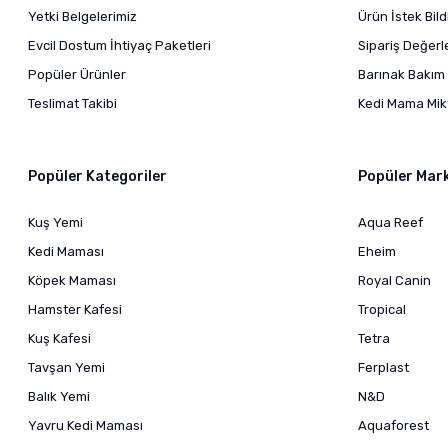
Yetki Belgelerimiz
Ürün İstek Bil
Evcil Dostum İhtiyaç Paketleri
Sipariş Değer
Popüler Ürünler
Barınak Bakım 
Teslimat Takibi
Kedi Mama Mikt
Popüler Kategoriler
Popüler Mar
Kuş Yemi
Aqua Reef
Kedi Maması
Eheim
Köpek Maması
Royal Canin
Hamster Kafesi
Tropical
Kuş Kafesi
Tetra
Tavşan Yemi
Ferplast
Balık Yemi
N&D
Yavru Kedi Maması
Aquaforest