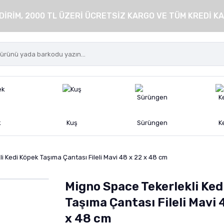
DİRİM, 2000 TL ÜZERİ ÜCRETSİZ KARGO VE TÜM KREDİ KA
k
Kuş
Sürüngen
K
i Kedi Köpek Taşıma Çantası Fileli Mavi 48 x 22 x 48 cm
Migno Space Tekerlekli Ked
Taşıma Çantası Fileli Mavi 
x 48 cm