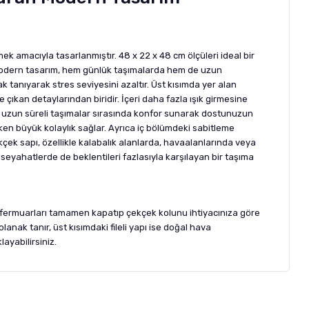
k amacıyla tasarlanmıştır. 48 x 22 x 48 cm ölçüleri ideal bir
n modern tasarım, hem günlük taşımalarda hem de uzun
 tanıyarak stres seviyesini azaltır. Üst kısımda yer alan
çıkan detaylarından biridir. İçeri daha fazla ışık girmesine
me uzun süreli taşımalar sırasında konfor sunarak dostunuzun
rken büyük kolaylık sağlar. Ayrıca iç bölümdeki sabitleme
kçek sapı, özellikle kalabalık alanlarda, havaalanlarında veya
seyahatlerde de beklentileri fazlasıyla karşılayan bir taşıma
an fermuarları tamamen kapatıp çekçek kolunu ihtiyacınıza göre
nak tanır, üst kısımdaki fileli yapı ise doğal hava
ayabilirsiniz.
letebilirsiniz.