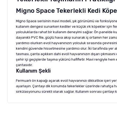
Migno Space Tekerlekli Kedi Köpe
Migno Space serisinin mavi modeli, şık görünümü ve fonksiyonel 
kullanım dengesi sunarken kediler ve küçük ırk köpekler için 
yolculuklarda rahat bir kullanım deneyimi sağlar. Ön panelde kul
dayanıklı PVC file, güçlü hava akışı sunarak iç ortamın her zam
yardımcı olurken evcil hayvanınızın yolculuk sırasında çevresi
kendini güvende hissetmesine yardımcı olur. İki tarafında yer al
tasması, çanta açıkken dahi evcil hayvanınızın dışarı çıkmasını 
şehir içi geçişlerde taşıma yükünü hafifletir. Mavi rengiyle he
çantasıdır.
Kullanım Şekli
Fermuarlı ön kapağı açarak evcil hayvanınızı dikkatlice içeri y
ayarlayın. Çantayı dik konumda tekerlekler üzerinde rahatça hare
sirkülasyonunu sürekli olarak sağlar. Kullanım sonrası çantayı k
Bu ürünün fiyat bilgisi, resim, ürün açıklamalarında ve diğer ko