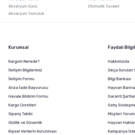
Akvaryum Süsü
Otomatik Tuvalet
Akvaryum Yavruluk
Kurumsal
Faydalı Bilgi
Kargom Nerede?
Hakkımızda
İletişim Bilgilerimiz
Sıkça Sorulan 
İletişim Formu
Bilgi Bankası
Arıza İade Başvurusu
Hayvan Barına
Havale Bildirim Formu
Garanti Şartlar
Kargo Ücretleri
Satış Sözleşm
Sipariş Takibi
Müşteri Yoruml
Gizlilik ve Güvenlik
Hayvan Haklar
Kişisel Verilerin Korunması
Kampanya İstek