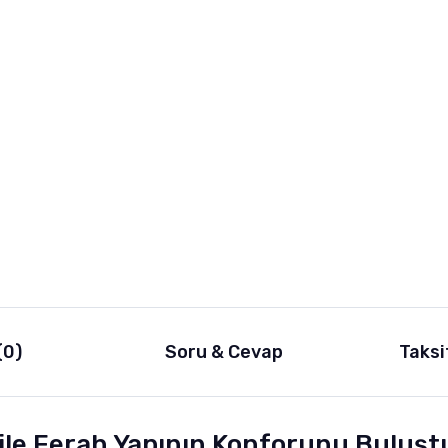
(0)
Soru & Cevap
Taksi
i ile Ferah Yapının Konforunu Bulu