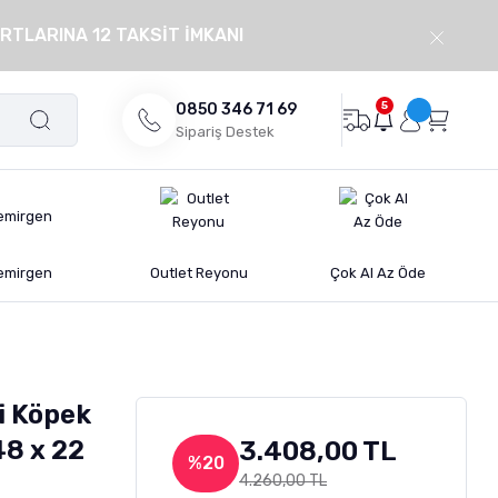
RTLARINA 12 TAKSİT İMKANI
5
0850 346 71 69
Sipariş Destek
emirgen
Outlet Reyonu
Çok Al Az Öde
i Köpek
48 x 22
3.408,00 TL
%20
4.260,00 TL