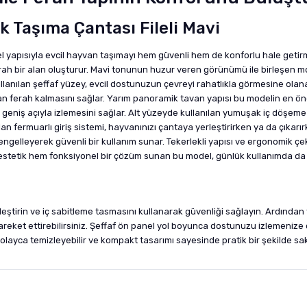
k Taşıma Çantası Fileli Mavi
yapısıyla evcil hayvan taşımayı hem güvenli hem de konforlu hale getirme
ferah bir alan oluşturur. Mavi tonunun huzur veren görünümü ile birleşe
lanılan şeffaf yüzey, evcil dostunuzun çevreyi rahatlıkla görmesine olanak
an ferah kalmasını sağlar. Yarım panoramik tavan yapısı bu modelin en öne 
ni geniş açıyla izlemesini sağlar. Alt yüzeyde kullanılan yumuşak iç döşe
an fermuarlı giriş sistemi, hayvanınızı çantaya yerleştirirken ya da çıkarı
engelleyerek güvenli bir kullanım sunar. Tekerlekli yapısı ve ergonomik çe
m estetik hem fonksiyonel bir çözüm sunan bu model, günlük kullanımda da 
erleştirin ve iç sabitleme tasmasını kullanarak güvenliği sağlayın. Ardınd
ket ettirebilirsiniz. Şeffaf ön panel yol boyunca dostunuzu izlemenize ola
olayca temizleyebilir ve kompakt tasarımı sayesinde pratik bir şekilde sakl
nularda yetersiz gördüğünüz noktaları öneri formunu kullanarak tarafımıza i