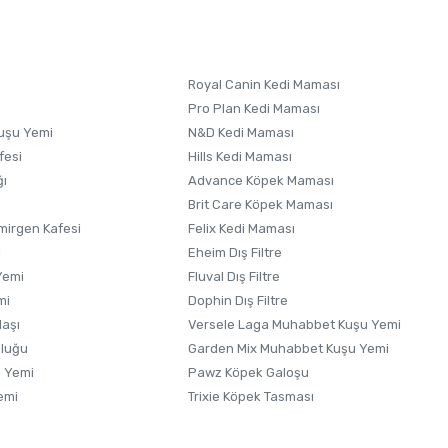
 formunu
kullanınız.
Royal Canin Kedi Maması
Pro Plan Kedi Maması
uşu Yemi
N&D Kedi Maması
fesi
Hills Kedi Maması
ğı
Advance Köpek Maması
Brit Care Köpek Maması
irgen Kafesi
Felix Kedi Maması
i
Eheim Dış Filtre
Yemi
Fluval Dış Filtre
mi
Dophin Dış Filtre
laşı
Versele Laga Muhabbet Kuşu Yemi
uluğu
Garden Mix Muhabbet Kuşu Yemi
 Yemi
Pawz Köpek Galoşu
emi
Trixie Köpek Tasması