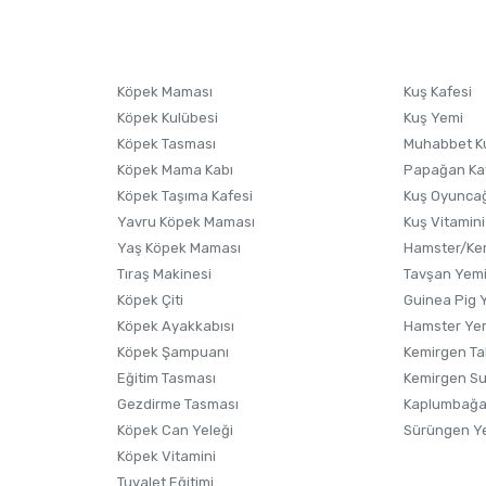
sonra ürüne yorum yapın, alışveriş puanı kazanın! Sorularınız için
Ürün hakkında henüz soru sorulmamış.
iletişim
Ürünü Satın Al ve Yorumla
Soru Sor
Köpek Maması
Kuş Kafesi
Köpek Kulübesi
Kuş Yemi
Köpek Tasması
Muhabbet K
Köpek Mama Kabı
Papağan Ka
Köpek Taşıma Kafesi
Kuş Oyunca
Yavru Köpek Maması
Kuş Vitamini
Yaş Köpek Maması
Hamster/Kem
Tıraş Makinesi
Tavşan Yem
Köpek Çiti
Guinea Pig 
Köpek Ayakkabısı
Hamster Ye
Gönder
Köpek Şampuanı
Kemirgen Ta
Eğitim Tasması
Kemirgen S
Gezdirme Tasması
Kaplumbağa
Köpek Can Yeleği
Sürüngen Y
Köpek Vitamini
Tuvalet Eğitimi