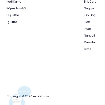
Kedi Kumu
Brit Care
Köpek İsimliği
Doggie
Dış Filtre
Ezy Dog
İç Filtre
Flexi
Imac
Nunbell
Pawstar
Trixie
Copyright © 2026 evcilal.com