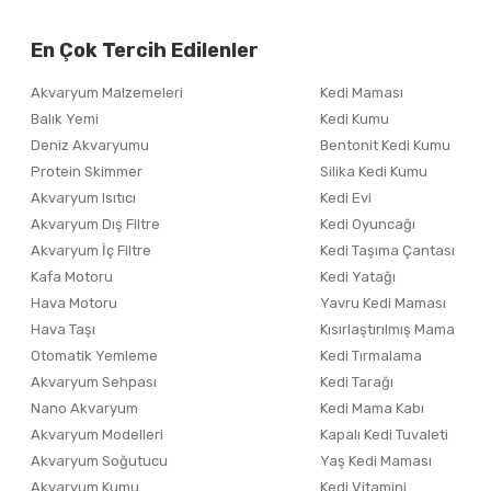
Görüş ve önerileriniz için teşekkür ederiz.
Alışverişinizden 
En Çok Tercih Edilenler
Ürün resmi kalitesiz, bozuk veya görüntülenemiyor.
Akvaryum Malzemeleri
Kedi Maması
Ürün açıklamasında eksik bilgiler bulunuyor.
Balık Yemi
Kedi Kumu
Ürün bilgilerinde hatalar bulunuyor.
Deniz Akvaryumu
Bentonit Kedi Kumu
Ürün fiyatı diğer sitelerden daha pahalı.
Protein Skimmer
Silika Kedi Kumu
Akvaryum Isıtıcı
Kedi Evi
Bu ürüne benzer farklı alternatifler olmalı.
Akvaryum Dış Filtre
Kedi Oyuncağı
Akvaryum İç Filtre
Kedi Taşıma Çantası
Kafa Motoru
Kedi Yatağı
Hava Motoru
Yavru Kedi Maması
Hava Taşı
Kısırlaştırılmış Mama
Otomatik Yemleme
Kedi Tırmalama
Akvaryum Sehpası
Kedi Tarağı
Nano Akvaryum
Kedi Mama Kabı
Akvaryum Modelleri
Kapalı Kedi Tuvaleti
Akvaryum Soğutucu
Yaş Kedi Maması
Akvaryum Kumu
Kedi Vitamini