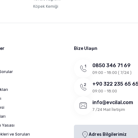
Köpek Kemiği
ler
Bize Ulaşın
0850 346 71 69
Sorular
09:00 - 18:00 ( 7/24 )
+90 322 235 65 6
kları
09:00 - 18:00
ı
info@evcilal.com
esi
7 /24 Mail İletişim
arı
ı Yasası
leri ve Soruları
Adres Bilgilerimiz