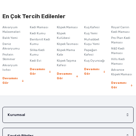
Bu ürünün fiyat bilgisi, resim, ürün açıklamalarında ve diğer konularda
yetersiz gördüğünüz noktaları öneri formunu kullanarak tarafımıza
En Çok Tercih Edilenler
iletebilirsiniz.
Görüş ve önerileriniz için teşekkür ederiz.
Akvaryum
Kedi Maması
Köpek Maması
Kuş Kafesi
Royal Canin
Malzemeleri
Kedi Maması
Kedi Kumu
Köpek
Kuş Yemi
Ürün resmi kalitesiz, bozuk veya görüntülenemiyor.
Balık Yemi
Kulübesi
Pro Plan Kedi
Bentonit Kedi
Muhabbet
Maması
Deniz
Kumu
Köpek Tasması
Kuşu Yemi
Ürün açıklamasında eksik bilgiler bulunuyor.
Akvaryumu
N&D Kedi
Silika Kedi
Köpek Mama
Papağan
Maması
Protein
Ürün bilgilerinde hatalar bulunuyor.
Kumu
Kabı
Kafesi
Skimmer
Hills Kedi
Kedi Evi
Köpek Taşıma
Kuş Oyuncağı
Ürün fiyatı diğer sitelerden daha pahalı.
Maması
Akvaryum
Kafesi
Devamını
Devamını
Isıtıcı
Advance
Bu ürüne benzer farklı alternatifler olmalı.
Gör
Devamını
Gör
Köpek Maması
Devamını
Gör
Gör
Devamını
Gör
Gönder
Kurumsal
Faydalı Bilgiler