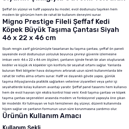
Şeffaf ön yüzeyi ve hafif yapısıyla bu model, evcil dostunuzu taşırken hem
modern bir görünüm hem de rahat bir kullanım deneyimi sunar.
Migno Prestige Fileli Şeffaf Kedi
Köpek Büyük Taşıma Çantası Siyah
46 x 22 x 46 cm
Siyah rengin zarif görünümüyle tasarlanan bu taşıma çantası, şeffaf ön paneli
sayesinde evcil dostunuzun yolculuk boyunca çevreyi güvenle izlemesine
imkan verir. 46 x 22 x 46 cm ölçüleri, çantanın içinde ferah bir alan oluşturarak
kediler ve küçük ırk köpekler için konforlu bir seyahat ortamı sağlar. Yanlarda
bulunan fileli bölgeler hava dolaşımını artırarak uzun süreli kullanımlarda bile
rahat bir nefes alma ortamı sunar. Hafif ve dayanıklı gövde yapısı, günlük
taşıma ihtiyaçlarında pratiklik sağlarken veteriner ziyaretleri veya şehir içi
seyahatlerde kolay kullanım avantajı yaratır. Şeffaf panel tasarımı hem kullanıcı
hem de evcil hayvan için ekstra kontrol hissi verir. Kedi taşıma çantası ve köpek
taşıma çantası seçenekleri arasında modern ve fonksiyonel yapısıyla öne çıkan
bir modeldir. Kir tutmayan ve hızlı temizlenen dış yüzeyi, düzenli kullanımda
hijyen sağlar ve çantanın formunun uzun süre korunmasına yardımcı olur.
Ürünün Kullanım Amacı
Kullanım Şekli