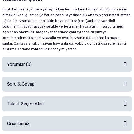
Evcil dostunuzu çantaya yerleştirirken fermuarların tam kapandığından emin
olmak güvenliği artırır. Şeffaf ön panel sayesinde dış ortamın görünmesi, strese
eğilimli hayvanlarda daha sakin bir yolculuk sağlar. Çantanın yan fileli
bölümlerini kapatmayacak şekilde yerleştirmek hava akışının sürdürülmesi
açısından önemlidir. Araç seyahatlerinde çantayı sabit bir yüzeye
konumlandırmak sarsıntıyı azaltır ve evcil hayvanın daha rahat kalmasını
sağlar. Çantaya alışık olmayan hayvanlarda, yolculuk öncesi kısa süreli ev içi
alıştırmalar daha konforlu bir deneyim yaratır.
Yorumlar (0)
Soru & Cevap
Alışverişinizden sonra ürüne yorum yapın, alışveriş puanı kazanın!
Sorularınız için
iletişim formunu
kullanınız.
Taksit Seçenekleri
Ürün hakkında henüz soru sorulmamış.
Ürünü Satın Al ve Yorumla
Önerileriniz
Soru Sor