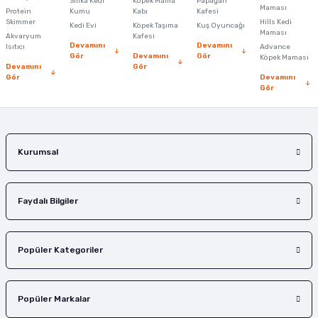
Silika Kedi
Köpek Mama
Papağan
Maması
Protein
Ürün bilgilerinde hatalar bulunuyor.
Kumu
Kabı
Kafesi
Skimmer
Hills Kedi
Kedi Evi
Köpek Taşıma
Kuş Oyuncağı
Ürün fiyatı diğer sitelerden daha pahalı.
Maması
Akvaryum
Kafesi
Devamını
Devamını
Isıtıcı
Advance
Bu ürüne benzer farklı alternatifler olmalı.
Gör
Devamını
Gör
Köpek Maması
Devamını
Gör
Gör
Devamını
Gör
Gönder
Kurumsal
Faydalı Bilgiler
Popüler Kategoriler
Popüler Markalar