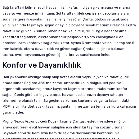
Sağ taraftaki bölme, evcil hayvanınızın kafasını dışarı çıkarmasına ve mama
veya su vermenize imkân tanır. Sol taraftaki fileli cep ise ek depolama alanı
sunar ve gerekli eşyalarınıza hızlı erişim sağlar. Çanta, otobüs ve uçaklarda
yolcu yanında taşımaya uygun onaylıdır, böylece seyahatleriniz sırasında ekstra
rahatlık ve güvenlik sunar. Tabanındaki kalın MDF, 10-15 kg’a kadar taşıma
kapasitesi sağlarken, ekstra yıkanabilir paspas ve 1,5 cm kalınlığındaki ön
damberli cam konfor ve sağlamlık katar. Ayrıca 3 mm tahta ve halı ile toplam 5
mm kalınlık, ekstra dayanıklılık ve güven sağlar. Çantanın içinde bulunan
tasma, evcil hayvanınızın güvenliğini artırır ve sarsılmasını önler.
Konfor ve Dayanıklılık
Halı yıkanabilir özelliğe sahip olup nefes alabilir yapısı, hijyen ve rahatlığı bir
arada sunar. Sağlam ABS malzeme, ortopedik kalın dolgulu sırt pedi ve
ergonomik tasarlanmış omuz kayışları taşıma sırasında maksimum konfor
sağlar. Geniş görülebilir çevre açısı, hayvan dostlarınızın dışarıyı rahatça
izlemesine olanak tanır. Su geçirmez kumaş kaplama ve çanta tabanındaki
MDF ile birlikte dört ayaklı tasarım, çantanın her zaman temiz ve kuru kalmasını
garanti eder.
Migno Nexus Astronot Kedi Köpek Taşıma Çantası, estetik ve işlevselliği bir
araya getirerek evcil hayvan sahipleri için ideal bir taşıma çözümü sunar.
Seyahatlerinizde hem sizin hem de sevimli dostlarınızın konforunu ve