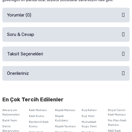
güvenliğini ön planda tutar, böylece yolculuklar daha keyifli hale gelir.
Yorumlar (0)
Soru & Cevap
Alışverişinizden sonra ürüne yorum yapın, alışveriş puanı kazanın!
Sorularınız için
iletişim formunu
kullanınız.
Taksit Seçenekleri
Ürün hakkında henüz soru sorulmamış.
Ürünü Satın Al ve Yorumla
Önerileriniz
Soru Sor
Bu ürünün fiyat bilgisi, resim, ürün açıklamalarında ve diğer konularda
yetersiz gördüğünüz noktaları öneri formunu kullanarak tarafımıza
En Çok Tercih Edilenler
iletebilirsiniz.
Görüş ve önerileriniz için teşekkür ederiz.
Akvaryum
Kedi Maması
Köpek Maması
Kuş Kafesi
Royal Canin
Malzemeleri
Kedi Maması
Kedi Kumu
Köpek
Kuş Yemi
Ürün resmi kalitesiz, bozuk veya görüntülenemiyor.
Balık Yemi
Kulübesi
Pro Plan Kedi
Bentonit Kedi
Muhabbet
Maması
Deniz
Kumu
Köpek Tasması
Kuşu Yemi
Ürün açıklamasında eksik bilgiler bulunuyor.
Akvaryumu
N&D Kedi