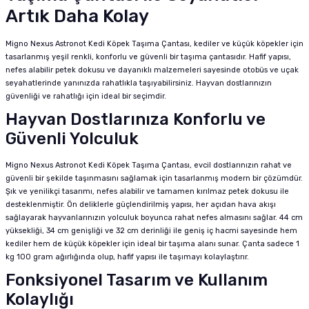
Artık Daha Kolay
Migno Nexus Astronot Kedi Köpek Taşıma Çantası, kediler ve küçük köpekler için
tasarlanmış yeşil renkli, konforlu ve güvenli bir taşıma çantasıdır. Hafif yapısı,
nefes alabilir petek dokusu ve dayanıklı malzemeleri sayesinde otobüs ve uçak
seyahatlerinde yanınızda rahatlıkla taşıyabilirsiniz. Hayvan dostlarınızın
güvenliği ve rahatlığı için ideal bir seçimdir.
Hayvan Dostlarınıza Konforlu ve
Güvenli Yolculuk
Migno Nexus Astronot Kedi Köpek Taşıma Çantası, evcil dostlarınızın rahat ve
güvenli bir şekilde taşınmasını sağlamak için tasarlanmış modern bir çözümdür.
Şık ve yenilikçi tasarımı, nefes alabilir ve tamamen kırılmaz petek dokusu ile
desteklenmiştir. Ön deliklerle güçlendirilmiş yapısı, her açıdan hava akışı
sağlayarak hayvanlarınızın yolculuk boyunca rahat nefes almasını sağlar. 44 cm
yüksekliği, 34 cm genişliği ve 32 cm derinliği ile geniş iç hacmi sayesinde hem
kediler hem de küçük köpekler için ideal bir taşıma alanı sunar. Çanta sadece 1
kg 100 gram ağırlığında olup, hafif yapısı ile taşımayı kolaylaştırır.
Fonksiyonel Tasarım ve Kullanım
Kolaylığı