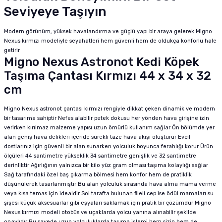
Seviyeye Taşıyın
Modern görünüm, yüksek havalandırma ve güçlü yapı bir araya gelerek Migno
Nexus kırmızı modeliyle seyahatleri hem güvenli hem de oldukça konforlu hale
getirir
Migno Nexus Astronot Kedi Köpek
Taşıma Çantası Kırmızı 44 x 34 x 32
cm
Migno Nexus astronot çantası kırmızı rengiyle dikkat çeken dinamik ve modern
bir tasarıma sahiptir Nefes alabilir petek dokusu her yönden hava girişine izin
verirken kırılmaz malzeme yapısı uzun ömürlü kullanım sağlar Ön bölümde yer
alan geniş hava delikleri içeride sürekli taze hava akışı oluşturur Evcil
dostlarınız için güvenli bir alan sunarken yolculuk boyunca ferahlığı korur Ürün
ölçüleri 44 santimetre yükseklik 34 santimetre genişlik ve 32 santimetre
derinliktir Ağırlığının yalnızca bir kilo yüz gram olması taşıma kolaylığı sağlar
Sağ tarafındaki özel baş çıkarma bölmesi hem konfor hem de pratiklik
düşünülerek tasarlanmıştır Bu alan yolculuk sırasında hava alma mama verme
veya kısa temas için idealdir Sol tarafta bulunan fileli cep ise ödül mamaları su
şişesi küçük aksesuarlar gibi eşyaları saklamak için pratik bir çözümdür Migno
Nexus kırmızı modeli otobüs ve uçaklarda yolcu yanına alınabilir şekilde
onaylıdır Bu sayede uzun yolculuklarda taşıma işlemi hem sizin hem de