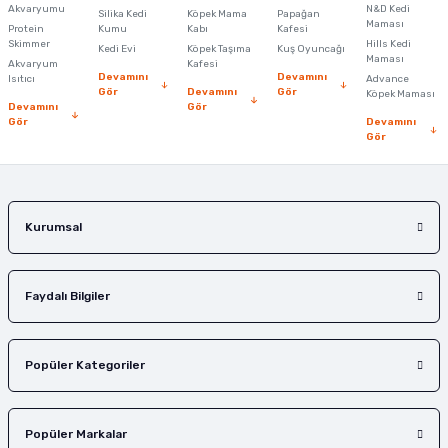
Ürün açıklamasında eksik bilgiler bulunuyor.
Akvaryumu
N&D Kedi
Silika Kedi
Köpek Mama
Papağan
Maması
Protein
Ürün bilgilerinde hatalar bulunuyor.
Kumu
Kabı
Kafesi
Skimmer
Hills Kedi
Kedi Evi
Köpek Taşıma
Kuş Oyuncağı
Ürün fiyatı diğer sitelerden daha pahalı.
Maması
Akvaryum
Kafesi
Devamını
Devamını
Isıtıcı
Advance
Bu ürüne benzer farklı alternatifler olmalı.
Gör
Devamını
Gör
Köpek Maması
Devamını
Gör
Gör
Devamını
Gör
Gönder
Kurumsal
Faydalı Bilgiler
Popüler Kategoriler
Popüler Markalar