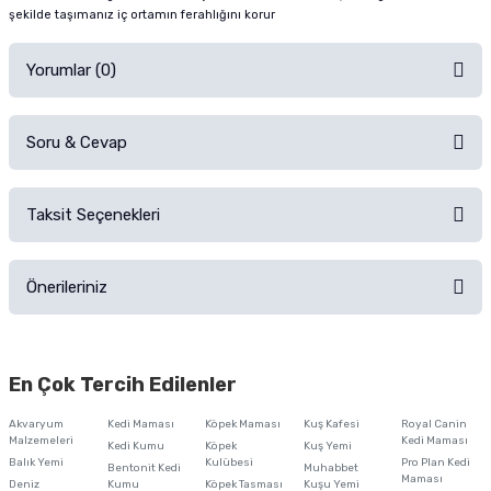
şekilde taşımanız iç ortamın ferahlığını korur
Yorumlar (0)
Soru & Cevap
Alışverişinizden sonra ürüne yorum yapın, alışveriş puanı kazanın!
Sorularınız için
iletişim formunu
kullanınız.
Taksit Seçenekleri
Ürün hakkında henüz soru sorulmamış.
Ürünü Satın Al ve Yorumla
Önerileriniz
Soru Sor
Bu ürünün fiyat bilgisi, resim, ürün açıklamalarında ve diğer konularda
yetersiz gördüğünüz noktaları öneri formunu kullanarak tarafımıza
En Çok Tercih Edilenler
iletebilirsiniz.
Görüş ve önerileriniz için teşekkür ederiz.
Akvaryum
Kedi Maması
Köpek Maması
Kuş Kafesi
Royal Canin
Malzemeleri
Kedi Maması
Kedi Kumu
Köpek
Kuş Yemi
Ürün resmi kalitesiz, bozuk veya görüntülenemiyor.
Balık Yemi
Kulübesi
Pro Plan Kedi
Bentonit Kedi
Muhabbet
Maması
Deniz
Kumu
Köpek Tasması
Kuşu Yemi