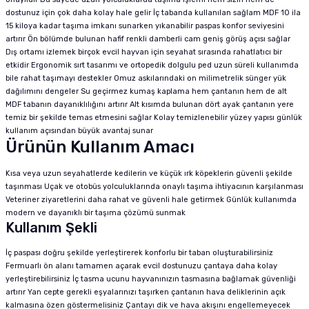
dostunuz için çok daha kolay hale gelir İç tabanda kullanılan sağlam MDF 10 ila
15 kiloya kadar taşıma imkanı sunarken yıkanabilir paspas konfor seviyesini
artırır Ön bölümde bulunan hafif renkli damberli cam geniş görüş açısı sağlar
Dış ortamı izlemek birçok evcil hayvan için seyahat sırasında rahatlatıcı bir
etkidir Ergonomik sırt tasarımı ve ortopedik dolgulu ped uzun süreli kullanımda
bile rahat taşımayı destekler Omuz askılarındaki on milimetrelik sünger yük
dağılımını dengeler Su geçirmez kumaş kaplama hem çantanın hem de alt
MDF tabanın dayanıklılığını artırır Alt kısımda bulunan dört ayak çantanın yere
temiz bir şekilde temas etmesini sağlar Kolay temizlenebilir yüzey yapısı günlük
kullanım açısından büyük avantaj sunar
Ürünün Kullanım Amacı
Kısa veya uzun seyahatlerde kedilerin ve küçük ırk köpeklerin güvenli şekilde
taşınması Uçak ve otobüs yolculuklarında onaylı taşıma ihtiyacının karşılanması
Veteriner ziyaretlerini daha rahat ve güvenli hale getirmek Günlük kullanımda
modern ve dayanıklı bir taşıma çözümü sunmak
Kullanım Şekli
İç paspası doğru şekilde yerleştirerek konforlu bir taban oluşturabilirsiniz
Fermuarlı ön alanı tamamen açarak evcil dostunuzu çantaya daha kolay
yerleştirebilirsiniz İç tasma ucunu hayvanınızın tasmasına bağlamak güvenliği
artırır Yan cepte gerekli eşyalarınızı taşırken çantanın hava deliklerinin açık
kalmasına özen göstermelisiniz Çantayı dik ve hava akışını engellemeyecek