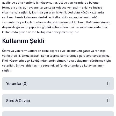
azaltır ve daha konforlu bir yüzey sunar. Üst ve yan kısımlarda bulunan
fermuarlı girişler, hayvanınızı çantaya kolayca yerleştirmenizi ve hızlıca
çıkarmanızı sağlar. İç kısımda yer alan hijyenik ped olası küçük kazalarda
çantanın temiz kalmasını destekler. Katlanabilir yapısı, kullanılmadığı
zamanlarda yer kaplamadan saklanabilmesine imkân tanır. Hafif ama yüksek
dayanıklılığa sahip yapısı ise günlük rutinlerden uzun seyahatlere kadar her
kullanımda güven veren bir taşıma deneyimi oluşturur.
Kullanım Şekli
Üst veya yan fermuarlardan birini açarak evcil dostunuzu çantaya rahatça
yerleştirebilir, omuz askısını kendi taşıma konforunuza göre ayarlayabilirsiniz.
Fileli yüzeylerin açık kaldığından emin olmak, hava dolaşımını sürdürmek için
yeterlidir. Sırt ve elde taşıma seçenekleri farklı ortamlarda kolay kullanım
sağlar.
Yorumlar (0)
Soru & Cevap
Alışverişinizden sonra ürüne yorum yapın, alışveriş puanı kazanın!
Sorularınız için
iletişim formunu
kullanınız.