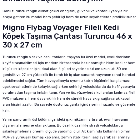
Canlı turuncu rengin dikkat çekici enerjisini, güvenli ve konforlu yapıyla bir
araya getiren bu model hem şehir içi hem de uzun seyahatlerde pratiklik sunar.
Migno Flybag Voyager Fileli Kedi
Köpek Taşıma Çantası Turuncu 46 x
30 x 27 cm
Turuncu rengin sıcak ve canlı tonlarını taşıyan bu özel model, evcil dostların
keyifle taşınabilmesi için modern bir tasarımla hazırlanmıştır. Hem kediler hem
küçük ırk köpekler için ideal olan ölçüleri sayesinde 46 cm uzunluk, 30 cm
genişlik ve 27 cm yükseklik ile ferah bir iç alan sunarak hayvanın rahat hareket
edebilmesini sağlar. Tüm havayollarıyla uyumlu kabin ölçülerini karşılaması,
uçak seyahatlerinde kolaylık sağlarken şehir içi yolculuklarda da hafif yapısıyla
yorulmadan taşıma imkânı tanır. Yan ve üst yüzeylerde kullanılan kırılmaz fileli
PVC malzeme, hem dayanıklılık hem de sürekli hava akışı sağlayarak kapalı
alan hissini azaltır. Bu sayede dostunuz çanta içinde serin, huzurlu ve güvende
kalır.
Yarım panoramik üst bölüm, içerideki ışık miktarını artırarak evcil hayvanın
dışarıyı izlemesine olanak tanır. Bu özellik özellikle stresli yolculuklarda
sakinleşmelerine önemli ölçüde yardımcı olur. Alt kısmında kullanılan 3 mm
MDF ve yumuşak kumaş kaplama, zemin stabilitesini sağlayarak sallanmayı