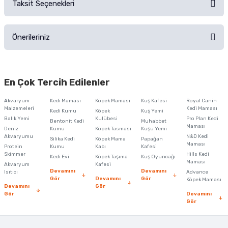
Taksit Seçenekleri
Ürün hakkında henüz soru sorulmamış.
Ürünü Satın Al ve Yorumla
Önerileriniz
Soru Sor
Bu ürünün fiyat bilgisi, resim, ürün açıklamalarında ve diğer konularda
yetersiz gördüğünüz noktaları öneri formunu kullanarak tarafımıza
En Çok Tercih Edilenler
iletebilirsiniz.
Görüş ve önerileriniz için teşekkür ederiz.
Akvaryum
Kedi Maması
Köpek Maması
Kuş Kafesi
Royal Canin
Malzemeleri
Kedi Maması
Kedi Kumu
Köpek
Kuş Yemi
Ürün resmi kalitesiz, bozuk veya görüntülenemiyor.
Balık Yemi
Kulübesi
Pro Plan Kedi
Bentonit Kedi
Muhabbet
Maması
Deniz
Kumu
Köpek Tasması
Kuşu Yemi
Ürün açıklamasında eksik bilgiler bulunuyor.
Akvaryumu
N&D Kedi
Silika Kedi
Köpek Mama
Papağan
Maması
Protein
Ürün bilgilerinde hatalar bulunuyor.
Kumu
Kabı
Kafesi
Skimmer
Hills Kedi
Kedi Evi
Köpek Taşıma
Kuş Oyuncağı
Ürün fiyatı diğer sitelerden daha pahalı.
Maması
Akvaryum
Kafesi
Devamını
Devamını
Isıtıcı
Advance
Bu ürüne benzer farklı alternatifler olmalı.
Gör
Devamını
Gör
Köpek Maması
Devamını
Gör
Gör
Devamını
Gör