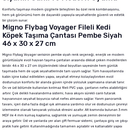
Konforlu taşımayı modern çizgilerle birleştiren bu özel renk kombinasyonu,
hem şık görünümü hem de dayanıklı yapısıyla seyahatlerde güvenli ve estetik
bir çözüm sunar.
Migno Flybag Voyager Fileli Kedi
Köpek Taşıma Çantası Pembe Siyah
46 x 30 x 27 cm
Migno Flybag Voyager serisinin pembe siyah renk seçeneği, enerjik ve modern
görüntüsüyle evcil hayvan taşıma çantaları arasında dikkat çeken modellerden
biridir. 46 x 30 x 27 cm ölçülerindeki ideal boyutları sayesinde hem günlük
taşımada hem de uçak seyahatlerinde tam uyum sağlar. Tüm havayollarında
kabin içine kabul edilebilen yapısı, seyahat etmeyi kolaylaştırırken evcil
dostunuzun konforlu bir alanda güven içinde yolculuk yapmasına olanak tanır.
Ön ve üst bölümde kullanılan kırılmaz fileli PVC yapı, çantanın nefes alabilirliğini
artırır. Çok delikli havalandırma sistemi, hava akışını sürekli canlı tutarak
hayvanınızın seyahat boyunca rahat nefes almasını sağlar. Yarım panoramik
tavanı, içeri daha fazla doğal ışık almasına yardımcı olur ve dostunuzun çevreyi
izlemesine olanak tanıyarak yolculuk stresini azaltır. Alt kısmında bulunan 3 mm
MDF ile 4 mm kumaş kaplama, sağlamlık ve yumuşak zemin deneyimini bir
araya getirir. Üst ve yanlarda yer alan çift fermuar sistemi, çantaya giriş ve çıkışı
pratik hale getirir. Kullanılmadığında tamamen açılabilir ve katlanabilir yapısı