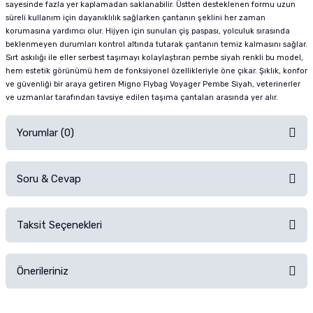
sayesinde fazla yer kaplamadan saklanabilir. Üstten desteklenen formu uzun
süreli kullanım için dayanıklılık sağlarken çantanın şeklini her zaman
korumasına yardımcı olur. Hijyen için sunulan çiş paspası, yolculuk sırasında
beklenmeyen durumları kontrol altında tutarak çantanın temiz kalmasını sağlar.
Sırt askılığı ile eller serbest taşımayı kolaylaştıran pembe siyah renkli bu model,
hem estetik görünümü hem de fonksiyonel özellikleriyle öne çıkar. Şıklık, konfor
ve güvenliği bir araya getiren Migno Flybag Voyager Pembe Siyah, veterinerler
ve uzmanlar tarafından tavsiye edilen taşıma çantaları arasında yer alır.
Yorumlar (0)
Soru & Cevap
Alışverişinizden sonra ürüne yorum yapın, alışveriş puanı kazanın!
Sorularınız için
iletişim formunu
kullanınız.
Taksit Seçenekleri
Ürün hakkında henüz soru sorulmamış.
Ürünü Satın Al ve Yorumla
Önerileriniz
Soru Sor
Bu ürünün fiyat bilgisi, resim, ürün açıklamalarında ve diğer konularda