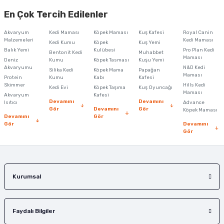
yetersiz gördüğünüz noktaları öneri formunu kullanarak tarafımıza
En Çok Tercih Edilenler
iletebilirsiniz.
Görüş ve önerileriniz için teşekkür ederiz.
Akvaryum
Kedi Maması
Köpek Maması
Kuş Kafesi
Royal Canin
Malzemeleri
Kedi Maması
Kedi Kumu
Köpek
Kuş Yemi
Ürün resmi kalitesiz, bozuk veya görüntülenemiyor.
Balık Yemi
Kulübesi
Pro Plan Kedi
Bentonit Kedi
Muhabbet
Maması
Deniz
Kumu
Köpek Tasması
Kuşu Yemi
Ürün açıklamasında eksik bilgiler bulunuyor.
Akvaryumu
N&D Kedi
Silika Kedi
Köpek Mama
Papağan
Maması
Protein
Ürün bilgilerinde hatalar bulunuyor.
Kumu
Kabı
Kafesi
Skimmer
Hills Kedi
Kedi Evi
Köpek Taşıma
Kuş Oyuncağı
Ürün fiyatı diğer sitelerden daha pahalı.
Maması
Akvaryum
Kafesi
Devamını
Devamını
Isıtıcı
Advance
Bu ürüne benzer farklı alternatifler olmalı.
Gör
Devamını
Gör
Köpek Maması
Devamını
Gör
Gör
Devamını
Gör
Gönder
Kurumsal
Faydalı Bilgiler