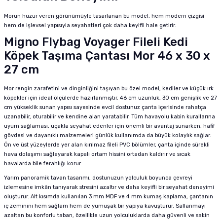
Morun huzur veren görünümüyle tasarlanan bu model, hem modern çizgisi
hem de işlevsel yapısıyla seyahatleri çok daha keyifli hale getirir.
Migno Flybag Voyager Fileli Kedi
Köpek Taşıma Çantası Mor 46 x 30 x
27 cm
Mor rengin zarafetini ve dinginliğini taşıyan bu özel model, kediler ve küçük ırk
köpekler için ideal ölçülerde hazırlanmıştır. 46 cm uzunluk, 30 cm genişlik ve 27
cm yükseklik sunan yapısı sayesinde evcil dostunuz çanta içerisinde rahatça
uzanabilir, oturabilir ve kendine alan yaratabilir. Tüm havayolu kabin kurallarına
uyum sağlaması, uçakla seyahat edenler için önemli bir avantaj sunarken, hafif
gövdesi ve dayanıklı malzemeleri günlük kullanımda da büyük kolaylık sağlar.
Ön ve üst yüzeylerde yer alan kırılmaz fileli PVC bölümler, çanta içinde sürekli
hava dolaşımı sağlayarak kapalı ortam hissini ortadan kaldırır ve sıcak
havalarda bile ferahlığı korur.
Yarım panoramik tavan tasarımı, dostunuzun yolculuk boyunca çevreyi
izlemesine imkân tanıyarak stresini azaltır ve daha keyifli bir seyahat deneyimi
oluşturur. Alt kısımda kullanılan 3 mm MDF ve 4 mm kumaş kaplama, çantanın
iç zeminini hem sağlam hem de yumuşak bir yapıya kavuşturur. Sallanmayı
azaltan bu konforlu taban, özellikle uzun yolculuklarda daha güvenli ve sakin