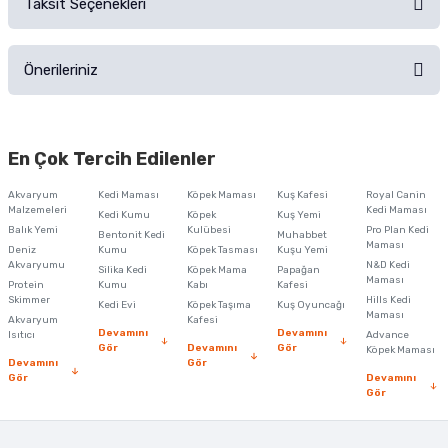
Taksit Seçenekleri
Ürün hakkında henüz soru sorulmamış.
Ürünü Satın Al ve Yorumla
Önerileriniz
Soru Sor
Bu ürünün fiyat bilgisi, resim, ürün açıklamalarında ve diğer konularda
yetersiz gördüğünüz noktaları öneri formunu kullanarak tarafımıza
En Çok Tercih Edilenler
iletebilirsiniz.
Görüş ve önerileriniz için teşekkür ederiz.
Akvaryum
Kedi Maması
Köpek Maması
Kuş Kafesi
Royal Canin
Malzemeleri
Kedi Maması
Kedi Kumu
Köpek
Kuş Yemi
Ürün resmi kalitesiz, bozuk veya görüntülenemiyor.
Balık Yemi
Kulübesi
Pro Plan Kedi
Bentonit Kedi
Muhabbet
Maması
Deniz
Kumu
Köpek Tasması
Kuşu Yemi
Ürün açıklamasında eksik bilgiler bulunuyor.
Akvaryumu
N&D Kedi
Silika Kedi
Köpek Mama
Papağan
Maması
Protein
Ürün bilgilerinde hatalar bulunuyor.
Kumu
Kabı
Kafesi
Skimmer
Hills Kedi
Kedi Evi
Köpek Taşıma
Kuş Oyuncağı
Ürün fiyatı diğer sitelerden daha pahalı.
Maması
Akvaryum
Kafesi
Devamını
Devamını
Isıtıcı
Advance
Bu ürüne benzer farklı alternatifler olmalı.
Gör
Devamını
Gör
Köpek Maması
Devamını
Gör
Gör
Devamını
Gör