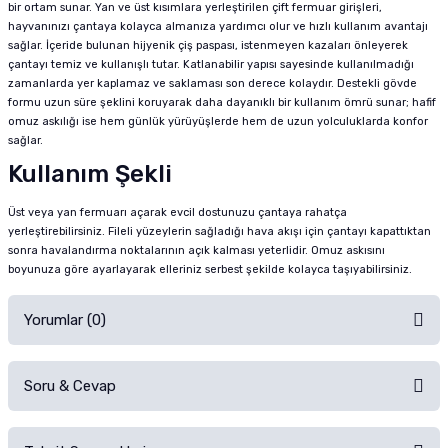
bir ortam sunar. Yan ve üst kısımlara yerleştirilen çift fermuar girişleri,
hayvanınızı çantaya kolayca almanıza yardımcı olur ve hızlı kullanım avantajı
sağlar. İçeride bulunan hijyenik çiş paspası, istenmeyen kazaları önleyerek
çantayı temiz ve kullanışlı tutar. Katlanabilir yapısı sayesinde kullanılmadığı
zamanlarda yer kaplamaz ve saklaması son derece kolaydır. Destekli gövde
formu uzun süre şeklini koruyarak daha dayanıklı bir kullanım ömrü sunar; hafif
omuz askılığı ise hem günlük yürüyüşlerde hem de uzun yolculuklarda konfor
sağlar.
Kullanım Şekli
Üst veya yan fermuarı açarak evcil dostunuzu çantaya rahatça
yerleştirebilirsiniz. Fileli yüzeylerin sağladığı hava akışı için çantayı kapattıktan
sonra havalandırma noktalarının açık kalması yeterlidir. Omuz askısını
boyunuza göre ayarlayarak elleriniz serbest şekilde kolayca taşıyabilirsiniz.
Yorumlar (0)
Soru & Cevap
Alışverişinizden sonra ürüne yorum yapın, alışveriş puanı kazanın!
Sorularınız için
iletişim formunu
kullanınız.