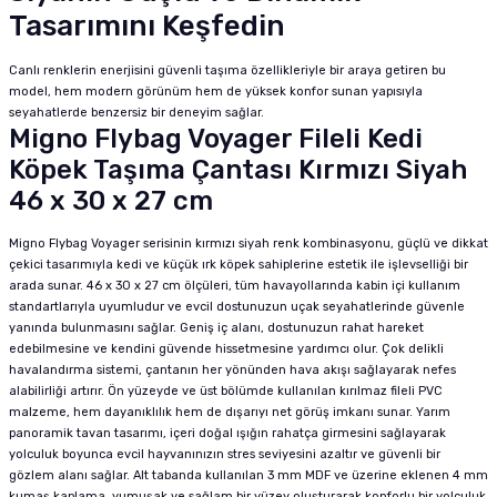
Tasarımını Keşfedin
Canlı renklerin enerjisini güvenli taşıma özellikleriyle bir araya getiren bu
model, hem modern görünüm hem de yüksek konfor sunan yapısıyla
seyahatlerde benzersiz bir deneyim sağlar.
Migno Flybag Voyager Fileli Kedi
Köpek Taşıma Çantası Kırmızı Siyah
46 x 30 x 27 cm
Migno Flybag Voyager serisinin kırmızı siyah renk kombinasyonu, güçlü ve dikkat
çekici tasarımıyla kedi ve küçük ırk köpek sahiplerine estetik ile işlevselliği bir
arada sunar. 46 x 30 x 27 cm ölçüleri, tüm havayollarında kabin içi kullanım
standartlarıyla uyumludur ve evcil dostunuzun uçak seyahatlerinde güvenle
yanında bulunmasını sağlar. Geniş iç alanı, dostunuzun rahat hareket
edebilmesine ve kendini güvende hissetmesine yardımcı olur. Çok delikli
havalandırma sistemi, çantanın her yönünden hava akışı sağlayarak nefes
alabilirliği artırır. Ön yüzeyde ve üst bölümde kullanılan kırılmaz fileli PVC
malzeme, hem dayanıklılık hem de dışarıyı net görüş imkanı sunar. Yarım
panoramik tavan tasarımı, içeri doğal ışığın rahatça girmesini sağlayarak
yolculuk boyunca evcil hayvanınızın stres seviyesini azaltır ve güvenli bir
gözlem alanı sağlar. Alt tabanda kullanılan 3 mm MDF ve üzerine eklenen 4 mm
kumaş kaplama, yumuşak ve sağlam bir yüzey oluşturarak konforlu bir yolculuk