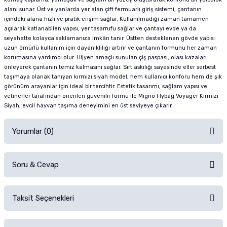
alanı sunar. Üst ve yanlarda yer alan çift fermuarlı giriş sistemi, çantanın
içindeki alana hızlı ve pratik erişim sağlar. Kullanılmadığı zaman tamamen
açılarak katlanabilen yapısı, yer tasarrufu sağlar ve çantayı evde ya da
seyahatte kolayca saklamanıza imkân tanır. Üstten desteklenen gövde yapısı
uzun ömürlü kullanım için dayanıklılığı artırır ve çantanın formunu her zaman
korumasına yardımcı olur. Hijyen amaçlı sunulan çiş paspası, olası kazaları
önleyerek çantanın temiz kalmasını sağlar. Sırt askılığı sayesinde eller serbest
taşımaya olanak tanıyan kırmızı siyah model, hem kullanıcı konforu hem de şık
görünüm arayanlar için ideal bir tercihtir. Estetik tasarımı, sağlam yapısı ve
vetinerler tarafından önerilen güvenilir formu ile Migno Flybag Voyager Kırmızı
Siyah, evcil hayvan taşıma deneyimini en üst seviyeye çıkarır.
Yorumlar (0)
Soru & Cevap
Alışverişinizden sonra ürüne yorum yapın, alışveriş puanı kazanın!
Sorularınız için
iletişim formunu
kullanınız.
Taksit Seçenekleri
Ürün hakkında henüz soru sorulmamış.
Ürünü Satın Al ve Yorumla