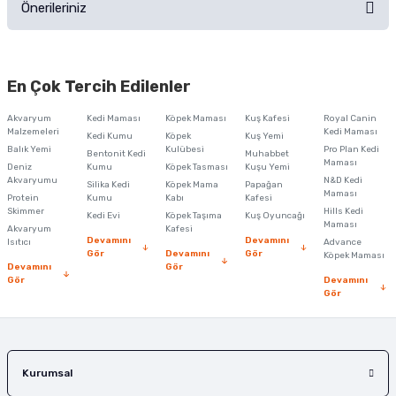
Önerileriniz
Soru Sor
Bu ürünün fiyat bilgisi, resim, ürün açıklamalarında ve diğer konularda
yetersiz gördüğünüz noktaları öneri formunu kullanarak tarafımıza
En Çok Tercih Edilenler
iletebilirsiniz.
Görüş ve önerileriniz için teşekkür ederiz.
Akvaryum
Kedi Maması
Köpek Maması
Kuş Kafesi
Royal Canin
Malzemeleri
Kedi Maması
Kedi Kumu
Köpek
Kuş Yemi
Ürün resmi kalitesiz, bozuk veya görüntülenemiyor.
Balık Yemi
Kulübesi
Pro Plan Kedi
Bentonit Kedi
Muhabbet
Maması
Deniz
Kumu
Köpek Tasması
Kuşu Yemi
Ürün açıklamasında eksik bilgiler bulunuyor.
Akvaryumu
N&D Kedi
Silika Kedi
Köpek Mama
Papağan
Maması
Protein
Ürün bilgilerinde hatalar bulunuyor.
Kumu
Kabı
Kafesi
Skimmer
Hills Kedi
Kedi Evi
Köpek Taşıma
Kuş Oyuncağı
Ürün fiyatı diğer sitelerden daha pahalı.
Maması
Akvaryum
Kafesi
Devamını
Devamını
Isıtıcı
Advance
Bu ürüne benzer farklı alternatifler olmalı.
Gör
Devamını
Gör
Köpek Maması
Devamını
Gör
Gör
Devamını
Gör
Gönder
Kurumsal