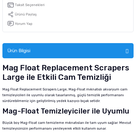
tucu
Sepeti
 Fırçası
Sump Filtre Malzemesi
Pro Plan Kedi Maması
Taksit Seçenekleri
Ürünü Paylaş
Pond Ürünleri
 Güvenlik Ürünleri
Akvaryum Ozon ve UV Ürünleri
Purina Kedi Maması
Yorum Yap
manları
akım Ürünleri
Royal Canin Kedi Maması
lik ve Bakım Ürünleri
Ürün Bilgisi
uluk
Mag Float Replacement Scrapers
Large ile Etkili Cam Temizliği
 - Akvaryum Kumu
Mag Float Replacement Scrapers Large, Mag-Float mıknatıslı akvaryum cam
 Parçaları
temizleyicileri ile uyumlu olarak tasarlanmış, güçlü temizlik performansını
sürdürebilmeniz için geliştirilmiş yedek kazıyıcı bıçak setidir.
e Malzemesi
Mag-Float Temizleyiciler ile Uyumlu
Büyük boy Mag-Float cam temizleme mıknatısları ile tam uyum sağlar. Mevcut
temizleyicinizin performansını yenileyerek etkili kullanım sunar.