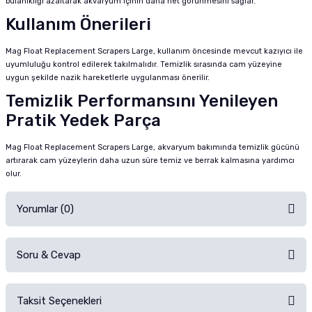
bulanıklığı azaltarak akvaryum içinin daha net görünmesini sağlar.
Kullanım Önerileri
Mag Float Replacement Scrapers Large, kullanım öncesinde mevcut kazıyıcı ile
uyumluluğu kontrol edilerek takılmalıdır. Temizlik sırasında cam yüzeyine
uygun şekilde nazik hareketlerle uygulanması önerilir.
Temizlik Performansını Yenileyen
Pratik Yedek Parça
Mag Float Replacement Scrapers Large, akvaryum bakımında temizlik gücünü
artırarak cam yüzeylerin daha uzun süre temiz ve berrak kalmasına yardımcı
olur.
Yorumlar (0)
Soru & Cevap
Alışverişinizden sonra ürüne yorum yapın, alışveriş puanı kazanın!
Sorularınız için
iletişim formunu
kullanınız.
Taksit Seçenekleri