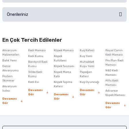
Ürün hakkında henüz soru sorulmamış.
Ürünü Satın Al ve Yorumla
Önerileriniz
Soru Sor
Bu ürünün fiyat bilgisi, resim, ürün açıklamalarında ve diğer konularda
yetersiz gördüğünüz noktaları öneri formunu kullanarak tarafımıza
En Çok Tercih Edilenler
iletebilirsiniz.
Görüş ve önerileriniz için teşekkür ederiz.
Akvaryum
Kedi Maması
Köpek Maması
Kuş Kafesi
Royal Canin
Malzemeleri
Kedi Maması
Kedi Kumu
Köpek
Kuş Yemi
Ürün resmi kalitesiz, bozuk veya görüntülenemiyor.
Balık Yemi
Kulübesi
Pro Plan Kedi
Bentonit Kedi
Muhabbet
Maması
Deniz
Kumu
Köpek Tasması
Kuşu Yemi
Ürün açıklamasında eksik bilgiler bulunuyor.
Akvaryumu
N&D Kedi
Silika Kedi
Köpek Mama
Papağan
Maması
Protein
Ürün bilgilerinde hatalar bulunuyor.
Kumu
Kabı
Kafesi
Skimmer
Hills Kedi
Kedi Evi
Köpek Taşıma
Kuş Oyuncağı
Ürün fiyatı diğer sitelerden daha pahalı.
Maması
Akvaryum
Kafesi
Devamını
Devamını
Isıtıcı
Advance
Bu ürüne benzer farklı alternatifler olmalı.
Gör
Devamını
Gör
Köpek Maması
Devamını
Gör
Gör
Devamını
Gör