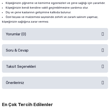
Köpeğinizin çiğneme ve kemirme egzersizleri ve çene sağlığı için yararlıdır.
Köpeğinizin kendi kendine vakit geçirebilmesine yardımcı olur.
Diş ve çene kaslarının gelişimine katkıda bulunur.
Özel boyası ve malzemesi sayesinde zehirli ve zararlı salınım yapmaz,
köpeğinizin sağlığına zarar vermez.
Yorumlar (0)
Soru & Cevap
Alışverişinizden sonra ürüne yorum yapın, alışveriş puanı kazanın!
Sorularınız için
iletişim formunu
kullanınız.
Taksit Seçenekleri
Ürün hakkında henüz soru sorulmamış.
Ürünü Satın Al ve Yorumla
Önerileriniz
Soru Sor
Bu ürünün fiyat bilgisi, resim, ürün açıklamalarında ve diğer konularda
yetersiz gördüğünüz noktaları öneri formunu kullanarak tarafımıza
En Çok Tercih Edilenler
iletebilirsiniz.
Görüş ve önerileriniz için teşekkür ederiz.