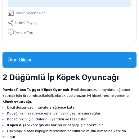
tucu
Sepeti
 Fırçası
Sump Filtre Malzemesi
Pro Plan Kedi Maması
Taksit Seçenekleri
Pond Ürünleri
 Güvenlik Ürünleri
Akvaryum Ozon ve UV Ürünleri
Purina Kedi Maması
Ürünü Paylaş
Yorum Yap
manları
akım Ürünleri
Royal Canin Kedi Maması
lik ve Bakım Ürünleri
Ürün Bilgisi
uluk
2 Düğümlü İp Köpek Oyuncağı
 - Akvaryum Kumu
Pawise Floss Tugger Köpek Oyuncak
, Evcil dostunuzun hayatına eğlence
katmak için üretilmiş,psikolojik olarak dostunuzun iyi hissetmesine yardımcı
 Parçaları
köpek oyuncağı
.
Evcil dostunuzun hayatına eğlence katar.
e Malzemesi
Köpeğinizin saatlerce eğlenceli vakit geçirmesini sağlar.
Köpeğinizin iç güdülerini uyandırır ve taze tutar.
Köpek diş ipi
köpeğin diş bakımı ve sağlığı için önemlidir.
Psikolojik olarak köpeğinizi stresten arındırır ve mutlu olmasına katkıda
bulunur.