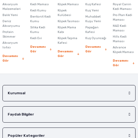
Akvaryum
Kedi Maması
Köpek Maması
Kuş Kafesi
Royal Canin
Malzemeleri
Kedi Maması
Kedi Kumu
Köpek
Kuş Yemi
Ürün resmi kalitesiz, bozuk veya görüntülenemiyor.
Balık Yemi
Kulübesi
Pro Plan Kedi
Bentonit Kedi
Muhabbet
Maması
Deniz
Kumu
Köpek Tasması
Kuşu Yemi
Ürün açıklamasında eksik bilgiler bulunuyor.
Akvaryumu
N&D Kedi
Silika Kedi
Köpek Mama
Papağan
Maması
Protein
Ürün bilgilerinde hatalar bulunuyor.
Kumu
Kabı
Kafesi
Skimmer
Hills Kedi
Kedi Evi
Köpek Taşıma
Kuş Oyuncağı
Ürün fiyatı diğer sitelerden daha pahalı.
Maması
Akvaryum
Kafesi
Devamını
Devamını
Isıtıcı
Advance
Bu ürüne benzer farklı alternatifler olmalı.
Gör
Devamını
Gör
Köpek Maması
Devamını
Gör
Gör
Devamını
Gör
Gönder
Kurumsal
Faydalı Bilgiler
Popüler Kategoriler