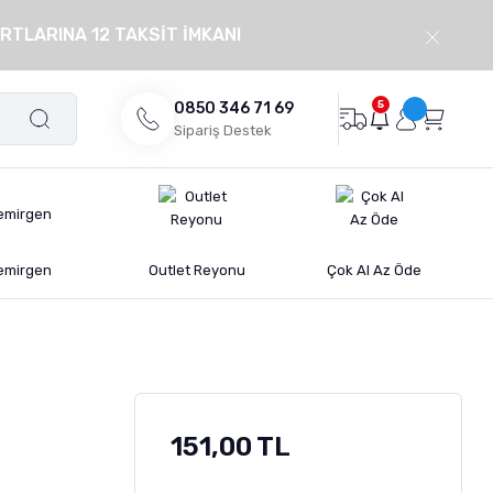
RTLARINA 12 TAKSİT İMKANI
5
0850 346 71 69
Sipariş Destek
emirgen
Outlet Reyonu
Çok Al Az Öde
151,00 TL