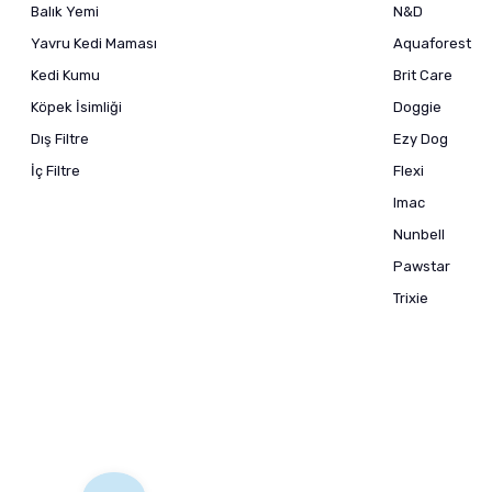
Balık Yemi
N&D
Yavru Kedi Maması
Aquaforest
Kedi Kumu
Brit Care
Köpek İsimliği
Doggie
Dış Filtre
Ezy Dog
İç Filtre
Flexi
Imac
Nunbell
Pawstar
Trixie