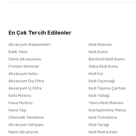
Bu ürünün fiyat bilgisi, resim, ürün açıklamalarında ve diğer ko
Görüş ve önerileriniz için teşekkür ederiz.
Alışverişinizden 
En Çok Tercih Edilenler
Ürün resmi kalitesiz, bozuk veya görüntülenemiyor.
Akvaryum Malzemeleri
Kedi Maması
Ürün açıklamasında eksik bilgiler bulunuyor.
Balık Yemi
Kedi Kumu
Ürün bilgilerinde hatalar bulunuyor.
Deniz Akvaryumu
Bentonit Kedi Kumu
Ürün fiyatı diğer sitelerden daha pahalı.
Protein Skimmer
Silika Kedi Kumu
Akvaryum Isıtıcı
Kedi Evi
Bu ürüne benzer farklı alternatifler olmalı.
Akvaryum Dış Filtre
Kedi Oyuncağı
Akvaryum İç Filtre
Kedi Taşıma Çantası
Kafa Motoru
Kedi Yatağı
Hava Motoru
Yavru Kedi Maması
Hava Taşı
Kısırlaştırılmış Mama
Otomatik Yemleme
Kedi Tırmalama
Akvaryum Sehpası
Kedi Tarağı
Nano Akvaryum
Kedi Mama Kabı