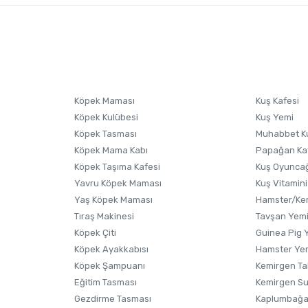
nularda yetersiz gördüğünüz noktaları öneri formunu kullanarak tarafımıza i
sonra ürüne yorum yapın, alışveriş puanı kazanın! Sorularınız için
Ürün hakkında henüz soru sorulmamış.
iletişim
Ürünü Satın Al ve Yorumla
Soru Sor
Köpek Maması
Kuş Kafesi
Köpek Kulübesi
Kuş Yemi
Köpek Tasması
Muhabbet K
Köpek Mama Kabı
Papağan Ka
Köpek Taşıma Kafesi
Kuş Oyunca
Yavru Köpek Maması
Kuş Vitamini
Yaş Köpek Maması
Hamster/Kem
Tıraş Makinesi
Tavşan Yem
Köpek Çiti
Guinea Pig 
Köpek Ayakkabısı
Hamster Ye
Gönder
Köpek Şampuanı
Kemirgen Ta
Eğitim Tasması
Kemirgen S
Gezdirme Tasması
Kaplumbağa