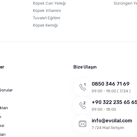
Köpek Can Yeleği
Sürüngen Y
Köpek Vitamini
Tuvalet Eğitimi
Köpek Kemiği
ler
Bize Ulaşın
0850 346 71 69
Sorular
09:00 - 18:00 ( 7/24 )
+90 322 235 65 6
kları
09:00 - 18:00
ı
info@evcilal.com
esi
7 /24 Mail İletişim
arı