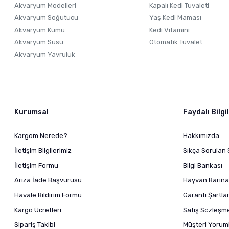
Akvaryum Modelleri
Kapalı Kedi Tuvaleti
Akvaryum Soğutucu
Yaş Kedi Maması
Akvaryum Kumu
Kedi Vitamini
Akvaryum Süsü
Otomatik Tuvalet
Akvaryum Yavruluk
Kurumsal
Faydalı Bilgi
Kargom Nerede?
Hakkımızda
İletişim Bilgilerimiz
Sıkça Sorulan 
İletişim Formu
Bilgi Bankası
Arıza İade Başvurusu
Hayvan Barına
Havale Bildirim Formu
Garanti Şartlar
Kargo Ücretleri
Satış Sözleşm
Sipariş Takibi
Müşteri Yoruml