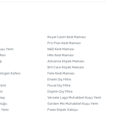
letebilirsiniz.
 formunu
kullanınız.
Royal Canin Kedi Maması
Pro Plan Kedi Maması
uşu Yemi
N&D Kedi Maması
fesi
Hills Kedi Maması
ğı
Advance Köpek Maması
Brit Care Köpek Maması
irgen Kafesi
Felix Kedi Maması
i
Eheim Dış Filtre
Yemi
Fluval Dış Filtre
mi
Dophin Dış Filtre
laşı
Versele Laga Muhabbet Kuşu Yemi
uluğu
Garden Mix Muhabbet Kuşu Yemi
 Yemi
Pawz Köpek Galoşu