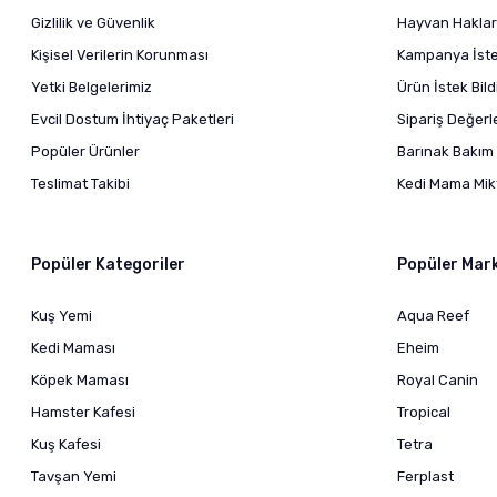
Gizlilik ve Güvenlik
Hayvan Haklar
Kişisel Verilerin Korunması
Kampanya İstek
Yetki Belgelerimiz
Ürün İstek Bil
Evcil Dostum İhtiyaç Paketleri
Sipariş Değer
Popüler Ürünler
Barınak Bakım 
Teslimat Takibi
Kedi Mama Mikt
Popüler Kategoriler
Popüler Mar
Kuş Yemi
Aqua Reef
Kedi Maması
Eheim
Köpek Maması
Royal Canin
Hamster Kafesi
Tropical
Kuş Kafesi
Tetra
Tavşan Yemi
Ferplast