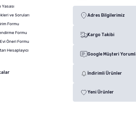
ı Yasası
leri ve Soruları
Adres Bilgilerimiz
dirim Formu
lendirme Formu
Kargo Takibi
Evi Öneri Formu
arı Hesaplayıcı
Google Müşteri Yoruml
kalar
İndirimli Ürünler
Yeni Ürünler