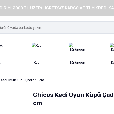
DİRİM, 2000 TL ÜZERİ ÜCRETSİZ KARGO VE TÜM KREDİ KA
k
Kuş
Sürüngen
K
 Kedi Oyun Küpü Çadır 35 cm
Chicos Kedi Oyun Küpü Çad
cm