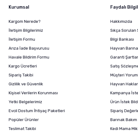
Kurumsal
Faydalı Bilgi
Kargom Nerede?
Hakkımızda
İletişim Bilgilerimiz
Sıkça Sorulan 
İletişim Formu
Bilgi Bankası
Arıza İade Başvurusu
Hayvan Barına
Havale Bildirim Formu
Garanti Şartlar
Kargo Ücretleri
Satış Sözleşm
Sipariş Takibi
Müşteri Yoruml
Gizlilik ve Güvenlik
Hayvan Haklar
Kişisel Verilerin Korunması
Kampanya İstek
Yetki Belgelerimiz
Ürün İstek Bil
Evcil Dostum İhtiyaç Paketleri
Sipariş Değer
Popüler Ürünler
Barınak Bakım 
Teslimat Takibi
Kedi Mama Mikt