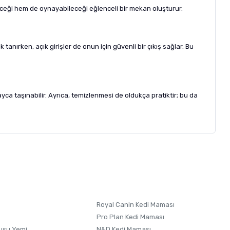
eceği hem de oynayabileceği eğlenceli bir mekan oluşturur.
anırken, açık girişler de onun için güvenli bir çıkış sağlar. Bu
ayca taşınabilir. Ayrıca, temizlenmesi de oldukça pratiktir; bu da
letebilirsiniz.
 formunu
kullanınız.
Royal Canin Kedi Maması
Pro Plan Kedi Maması
uşu Yemi
N&D Kedi Maması