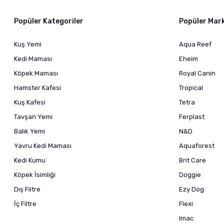
Popüler Kategoriler
Popüler Mar
Kuş Yemi
Aqua Reef
Kedi Maması
Eheim
Köpek Maması
Royal Canin
Hamster Kafesi
Tropical
Kuş Kafesi
Tetra
Tavşan Yemi
Ferplast
Balık Yemi
N&D
Yavru Kedi Maması
Aquaforest
Kedi Kumu
Brit Care
Köpek İsimliği
Doggie
Dış Filtre
Ezy Dog
İç Filtre
Flexi
Imac