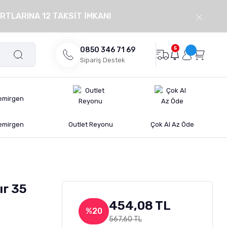
RTLARINA 12 TAKSİT İMKANI
5
0850 346 71 69
Sipariş Destek
emirgen
Outlet Reyonu
Çok Al Az Öde
ır 35
454,08 TL
%20
567,60 TL