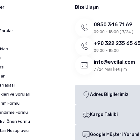
ler
Bize Ulaşın
0850 346 71 69
Sorular
09:00 - 18:00 ( 7/24 )
+90 322 235 65 6
kları
09:00 - 18:00
ı
info@evcilal.com
esi
7 /24 Mail İletişim
arı
ı Yasası
leri ve Soruları
Adres Bilgilerimiz
dirim Formu
lendirme Formu
Kargo Takibi
Evi Öneri Formu
arı Hesaplayıcı
Google Müşteri Yoruml