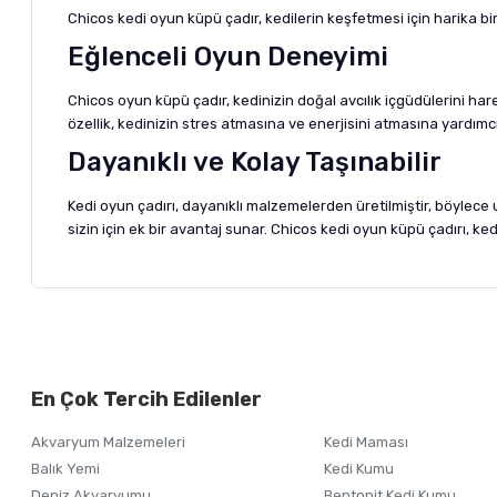
Chicos kedi oyun küpü çadır, kedilerin keşfetmesi için harika b
Eğlenceli Oyun Deneyimi
Chicos oyun küpü çadır, kedinizin doğal avcılık içgüdülerini hare
özellik, kedinizin stres atmasına ve enerjisini atmasına yardımcı
Dayanıklı ve Kolay Taşınabilir
Kedi oyun çadırı, dayanıklı malzemelerden üretilmiştir, böylece u
sizin için ek bir avantaj sunar. Chicos kedi oyun küpü çadırı, k
Bu ürünün fiyat bilgisi, resim, ürün açıklamalarında ve diğer ko
Görüş ve önerileriniz için teşekkür ederiz.
Alışverişinizden 
En Çok Tercih Edilenler
Ürün resmi kalitesiz, bozuk veya görüntülenemiyor.
Akvaryum Malzemeleri
Kedi Maması
Ürün açıklamasında eksik bilgiler bulunuyor.
Balık Yemi
Kedi Kumu
Ürün bilgilerinde hatalar bulunuyor.
Deniz Akvaryumu
Bentonit Kedi Kumu