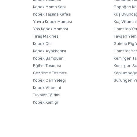
Köpek Mama Kabı
Papağan Ka
Köpek Taşıma Kafesi
Kuş Oyunca
Yavru Köpek Maması
Kuş Vitamini
Yaş Köpek Maması
Hamster/Kem
Tıraş Makinesi
Tavşan Yem
Köpek Çiti
Guinea Pig 
Köpek Ayakkabısı
Hamster Ye
Gönder
Köpek Şampuanı
Kemirgen Ta
Eğitim Tasması
Kemirgen S
Gezdirme Tasması
Kaplumbağa
Köpek Can Yeleği
Sürüngen Y
Köpek Vitamini
Tuvalet Eğitimi
Köpek Kemiği