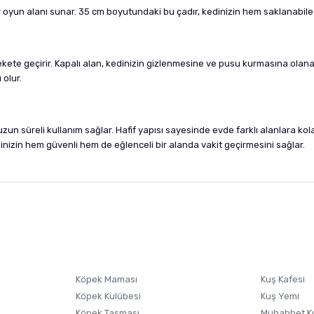
ir oyun alanı sunar. 35 cm boyutundaki bu çadır, kedinizin hem saklanabil
kete geçirir. Kapalı alan, kedinizin gizlenmesine ve pusu kurmasına olanak t
 olur.
zun süreli kullanım sağlar. Hafif yapısı sayesinde evde farklı alanlara kol
edinizin hem güvenli hem de eğlenceli bir alanda vakit geçirmesini sağlar.
nularda yetersiz gördüğünüz noktaları öneri formunu kullanarak tarafımıza i
sonra ürüne yorum yapın, alışveriş puanı kazanın! Sorularınız için
Ürün hakkında henüz soru sorulmamış.
iletişim
Ürünü Satın Al ve Yorumla
Soru Sor
Köpek Maması
Kuş Kafesi
Köpek Kulübesi
Kuş Yemi
Köpek Tasması
Muhabbet K