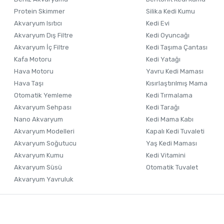
Ürün fiyatı diğer sitelerden daha pahalı.
Protein Skimmer
Silika Kedi Kumu
Akvaryum Isıtıcı
Kedi Evi
Bu ürüne benzer farklı alternatifler olmalı.
Akvaryum Dış Filtre
Kedi Oyuncağı
Akvaryum İç Filtre
Kedi Taşıma Çantası
Kafa Motoru
Kedi Yatağı
Hava Motoru
Yavru Kedi Maması
Hava Taşı
Kısırlaştırılmış Mama
Otomatik Yemleme
Kedi Tırmalama
Akvaryum Sehpası
Kedi Tarağı
Nano Akvaryum
Kedi Mama Kabı
Akvaryum Modelleri
Kapalı Kedi Tuvaleti
Akvaryum Soğutucu
Yaş Kedi Maması
Akvaryum Kumu
Kedi Vitamini
Akvaryum Süsü
Otomatik Tuvalet
Akvaryum Yavruluk