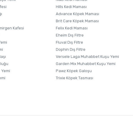
fesi
Hills Kedi Maması
ğı
Advance Köpek Maması
Brit Care Köpek Maması
irgen Kafesi
Felix Kedi Maması
i
Eheim Dış Filtre
Yemi
Fluval Dış Filtre
mi
Dophin Dış Filtre
laşı
Versele Laga Muhabbet Kuşu Yemi
uluğu
Garden Mix Muhabbet Kuşu Yemi
 Yemi
Pawz Köpek Galoşu
emi
Trixie Köpek Tasması