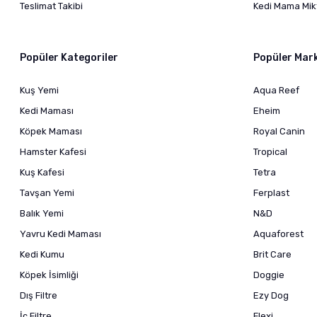
Teslimat Takibi
Kedi Mama Mikt
Popüler Kategoriler
Popüler Mar
Kuş Yemi
Aqua Reef
Kedi Maması
Eheim
Köpek Maması
Royal Canin
Hamster Kafesi
Tropical
Kuş Kafesi
Tetra
Tavşan Yemi
Ferplast
Balık Yemi
N&D
Yavru Kedi Maması
Aquaforest
Kedi Kumu
Brit Care
Köpek İsimliği
Doggie
Dış Filtre
Ezy Dog
İç Filtre
Flexi