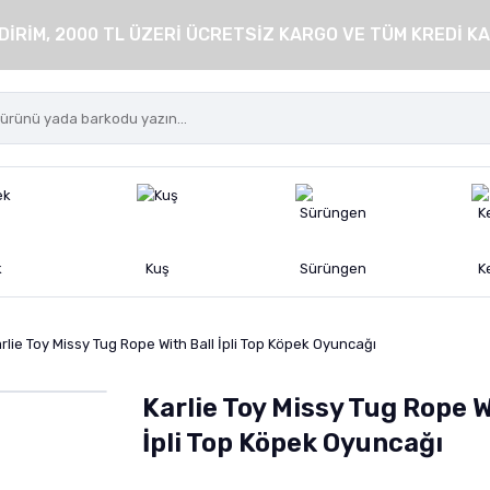
DİRİM, 2000 TL ÜZERİ ÜCRETSİZ KARGO VE TÜM KREDİ KA
k
Kuş
Sürüngen
K
rlie Toy Missy Tug Rope With Ball İpli Top Köpek Oyuncağı
Karlie Toy Missy Tug Rope W
İpli Top Köpek Oyuncağı