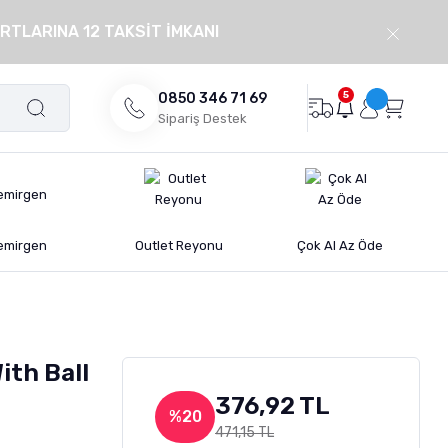
RTLARINA 12 TAKSİT İMKANI
5
0850 346 71 69
Sipariş Destek
emirgen
Outlet Reyonu
Çok Al Az Öde
ith Ball
376,92 TL
%20
471,15 TL