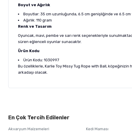
Boyut ve Ağırlık
Boyutlar: 35 cm uzunluğunda, 6.5 cm genişliğinde ve 6.5 cm
Ağırlık: 110 gram
Renk ve Tasarım
Oyuncak, mavi, pembe ve sarı renk seçenekleriyle sunulmaktadır. 
süren eğlenceli oyunlar sunacaktır.
Ürün Kodu
Ürün Kodu: 1030997
Bu özelliklerle, Karlie Toy Missy Tug Rope with Ball, köpeğinizi
arkadaşı olacak.
Bu ürünün fiyat bilgisi, resim, ürün açıklamalarında ve diğer ko
Görüş ve önerileriniz için teşekkür ederiz.
Alışverişinizden 
En Çok Tercih Edilenler
Ürün resmi kalitesiz, bozuk veya görüntülenemiyor.
Akvaryum Malzemeleri
Kedi Maması
Ürün açıklamasında eksik bilgiler bulunuyor.