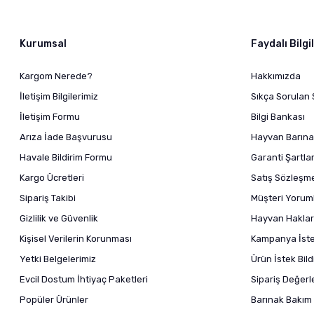
Kurumsal
Faydalı Bilgi
Kargom Nerede?
Hakkımızda
İletişim Bilgilerimiz
Sıkça Sorulan 
İletişim Formu
Bilgi Bankası
Arıza İade Başvurusu
Hayvan Barına
Havale Bildirim Formu
Garanti Şartlar
Kargo Ücretleri
Satış Sözleşm
Sipariş Takibi
Müşteri Yoruml
Gizlilik ve Güvenlik
Hayvan Haklar
Kişisel Verilerin Korunması
Kampanya İstek
Yetki Belgelerimiz
Ürün İstek Bil
Evcil Dostum İhtiyaç Paketleri
Sipariş Değer
Popüler Ürünler
Barınak Bakım 