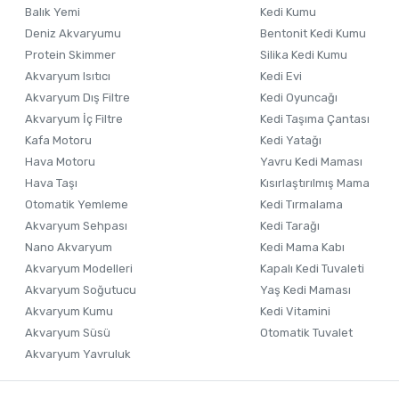
Balık Yemi
Kedi Kumu
Ürün bilgilerinde hatalar bulunuyor.
Deniz Akvaryumu
Bentonit Kedi Kumu
Ürün fiyatı diğer sitelerden daha pahalı.
Protein Skimmer
Silika Kedi Kumu
Akvaryum Isıtıcı
Kedi Evi
Bu ürüne benzer farklı alternatifler olmalı.
Akvaryum Dış Filtre
Kedi Oyuncağı
Akvaryum İç Filtre
Kedi Taşıma Çantası
Kafa Motoru
Kedi Yatağı
Hava Motoru
Yavru Kedi Maması
Hava Taşı
Kısırlaştırılmış Mama
Otomatik Yemleme
Kedi Tırmalama
Akvaryum Sehpası
Kedi Tarağı
Nano Akvaryum
Kedi Mama Kabı
Akvaryum Modelleri
Kapalı Kedi Tuvaleti
Akvaryum Soğutucu
Yaş Kedi Maması
Akvaryum Kumu
Kedi Vitamini
Akvaryum Süsü
Otomatik Tuvalet
Akvaryum Yavruluk