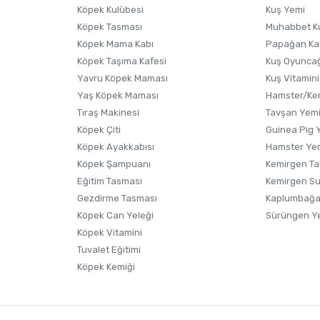
Köpek Kulübesi
Kuş Yemi
Köpek Tasması
Muhabbet K
Köpek Mama Kabı
Papağan Ka
Köpek Taşıma Kafesi
Kuş Oyunca
Yavru Köpek Maması
Kuş Vitamini
Yaş Köpek Maması
Hamster/Kem
Tıraş Makinesi
Tavşan Yem
Köpek Çiti
Guinea Pig 
Köpek Ayakkabısı
Hamster Ye
Gönder
Köpek Şampuanı
Kemirgen Ta
Eğitim Tasması
Kemirgen S
Gezdirme Tasması
Kaplumbağa
Köpek Can Yeleği
Sürüngen Y
Köpek Vitamini
Tuvalet Eğitimi
Köpek Kemiği