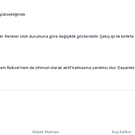
 yüksekliğinde
Renkler stok durumuna göre değişiklik gösterebilir. Çekiş ipi ile birlikte
n hem fiziksel hem de zihinsel olarak aktif kalmasına yardımcı olur. Dayan
nularda yetersiz gördüğünüz noktaları öneri formunu kullanarak tarafımıza i
sonra ürüne yorum yapın, alışveriş puanı kazanın! Sorularınız için
Ürün hakkında henüz soru sorulmamış.
iletişim
Ürünü Satın Al ve Yorumla
Soru Sor
Köpek Maması
Kuş Kafesi