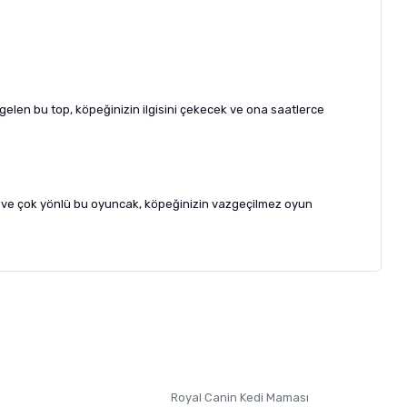
 gelen bu top, köpeğinizin ilgisini çekecek ve ona saatlerce
ıklı ve çok yönlü bu oyuncak, köpeğinizin vazgeçilmez oyun
letebilirsiniz.
 formunu
kullanınız.
Royal Canin Kedi Maması