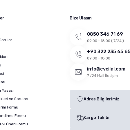
ler
Bize Ulaşın
0850 346 71 69
Sorular
09:00 - 18:00 ( 7/24 )
+90 322 235 65 6
kları
09:00 - 18:00
ı
info@evcilal.com
esi
7 /24 Mail İletişim
arı
ı Yasası
leri ve Soruları
Adres Bilgilerimiz
dirim Formu
lendirme Formu
Kargo Takibi
Evi Öneri Formu