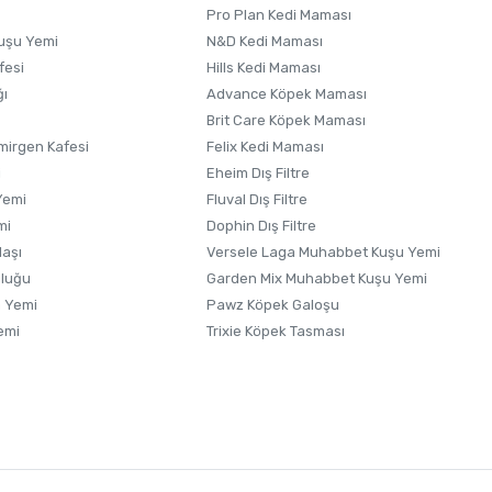
Pro Plan Kedi Maması
uşu Yemi
N&D Kedi Maması
fesi
Hills Kedi Maması
ğı
Advance Köpek Maması
Brit Care Köpek Maması
irgen Kafesi
Felix Kedi Maması
i
Eheim Dış Filtre
Yemi
Fluval Dış Filtre
mi
Dophin Dış Filtre
laşı
Versele Laga Muhabbet Kuşu Yemi
uluğu
Garden Mix Muhabbet Kuşu Yemi
 Yemi
Pawz Köpek Galoşu
emi
Trixie Köpek Tasması