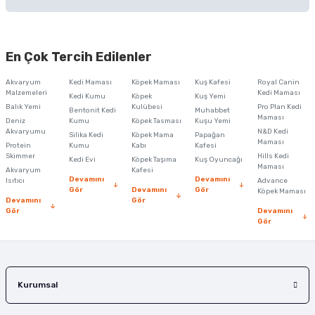
Soru Sor
Bu ürünün fiyat bilgisi, resim, ürün açıklamalarında ve diğer konularda
yetersiz gördüğünüz noktaları öneri formunu kullanarak tarafımıza
En Çok Tercih Edilenler
iletebilirsiniz.
Görüş ve önerileriniz için teşekkür ederiz.
Akvaryum
Kedi Maması
Köpek Maması
Kuş Kafesi
Royal Canin
Malzemeleri
Kedi Maması
Kedi Kumu
Köpek
Kuş Yemi
Ürün resmi kalitesiz, bozuk veya görüntülenemiyor.
Balık Yemi
Kulübesi
Pro Plan Kedi
Bentonit Kedi
Muhabbet
Maması
Deniz
Kumu
Köpek Tasması
Kuşu Yemi
Ürün açıklamasında eksik bilgiler bulunuyor.
Akvaryumu
N&D Kedi
Silika Kedi
Köpek Mama
Papağan
Maması
Protein
Ürün bilgilerinde hatalar bulunuyor.
Kumu
Kabı
Kafesi
Skimmer
Hills Kedi
Kedi Evi
Köpek Taşıma
Kuş Oyuncağı
Ürün fiyatı diğer sitelerden daha pahalı.
Maması
Akvaryum
Kafesi
Devamını
Devamını
Isıtıcı
Advance
Bu ürüne benzer farklı alternatifler olmalı.
Gör
Devamını
Gör
Köpek Maması
Devamını
Gör
Gör
Devamını
Gör
Gönder
Kurumsal