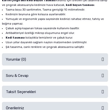
Karlie Çıngıraklı Kedi Boyun Tasması
Kediniz için üretilen şık tasarıma sahip
ve çıngırak aksesuarıyla kedinize hava katacak,
kedi boyun tasması
.
Tasma boyu 30 santimetre, Tasma genişliği 10 milimetredir.
Kedinizin boynuna göre kolayca ayarlanabilir.
Yumuşak ve ergonomik yapısı sayesinde kedinizi rahatsız etmez, tahriş ve
boğma yapmaz.
Çabuk açılıp kapanan tokası sayesinde kullanımı basittir.
Antibakteriyel özelliği mikrop oluşumuna engel olur.
Kedi tasması
kolaylıkla temizlenir ve çabuk kurur.
Uzun yıllar dayanıklı sağlam naylon malzemeden üretilmiştir.
Şık tasarıma, canlı renklere ve çıngırak aksesuarına sahiptir.
Yorumlar (0)
Soru & Cevap
Alışverişinizden sonra ürüne yorum yapın, alışveriş puanı kazanın!
Sorularınız için
iletişim formunu
kullanınız.
Taksit Seçenekleri
Ürün hakkında henüz soru sorulmamış.
Ürünü Satın Al ve Yorumla
Önerileriniz