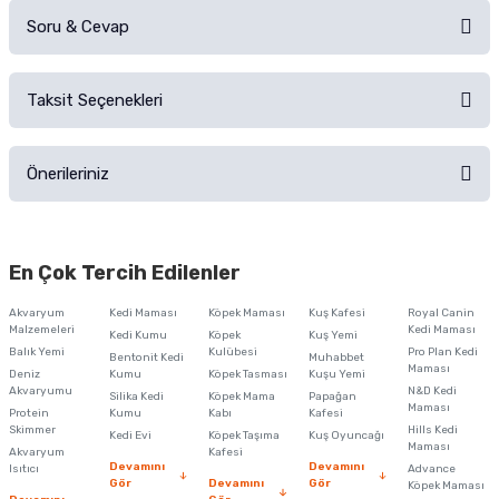
Soru & Cevap
Alışverişinizden sonra ürüne yorum yapın, alışveriş puanı kazanın!
Sorularınız için
iletişim formunu
kullanınız.
Taksit Seçenekleri
Ürün hakkında henüz soru sorulmamış.
Ürünü Satın Al ve Yorumla
Önerileriniz
Soru Sor
Bu ürünün fiyat bilgisi, resim, ürün açıklamalarında ve diğer konularda
yetersiz gördüğünüz noktaları öneri formunu kullanarak tarafımıza
En Çok Tercih Edilenler
iletebilirsiniz.
Görüş ve önerileriniz için teşekkür ederiz.
Akvaryum
Kedi Maması
Köpek Maması
Kuş Kafesi
Royal Canin
Malzemeleri
Kedi Maması
Kedi Kumu
Köpek
Kuş Yemi
Ürün resmi kalitesiz, bozuk veya görüntülenemiyor.
Balık Yemi
Kulübesi
Pro Plan Kedi
Bentonit Kedi
Muhabbet
Maması
Deniz
Kumu
Köpek Tasması
Kuşu Yemi
Ürün açıklamasında eksik bilgiler bulunuyor.
Akvaryumu
N&D Kedi
Silika Kedi
Köpek Mama
Papağan
Maması
Protein
Ürün bilgilerinde hatalar bulunuyor.
Kumu
Kabı
Kafesi
Skimmer
Hills Kedi
Kedi Evi
Köpek Taşıma
Kuş Oyuncağı
Ürün fiyatı diğer sitelerden daha pahalı.
Maması
Akvaryum
Kafesi
Devamını
Devamını
Isıtıcı
Advance
Bu ürüne benzer farklı alternatifler olmalı.
Gör
Devamını
Gör
Köpek Maması