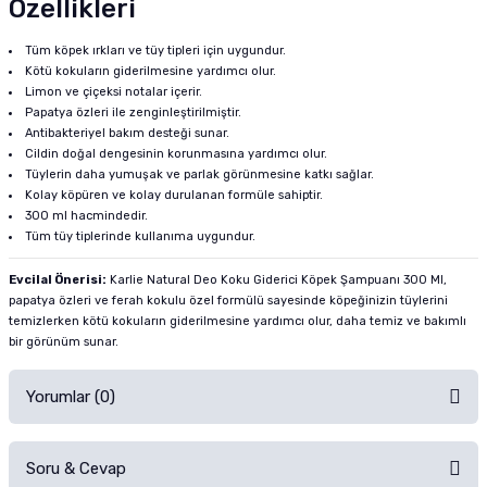
Özellikleri
Tüm köpek ırkları ve tüy tipleri için uygundur.
Kötü kokuların giderilmesine yardımcı olur.
Limon ve çiçeksi notalar içerir.
Papatya özleri ile zenginleştirilmiştir.
Antibakteriyel bakım desteği sunar.
Cildin doğal dengesinin korunmasına yardımcı olur.
Tüylerin daha yumuşak ve parlak görünmesine katkı sağlar.
Kolay köpüren ve kolay durulanan formüle sahiptir.
300 ml hacmindedir.
Tüm tüy tiplerinde kullanıma uygundur.
Evcilal Önerisi:
Karlie Natural Deo Koku Giderici Köpek Şampuanı 300 Ml,
papatya özleri ve ferah kokulu özel formülü sayesinde köpeğinizin tüylerini
temizlerken kötü kokuların giderilmesine yardımcı olur, daha temiz ve bakımlı
bir görünüm sunar.
Yorumlar (0)
Soru & Cevap
Alışverişinizden sonra ürüne yorum yapın, alışveriş puanı kazanın!