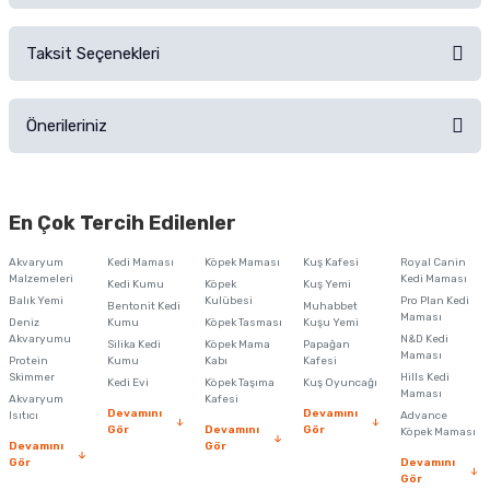
Sorularınız için
iletişim formunu
kullanınız.
Taksit Seçenekleri
Ürün hakkında henüz soru sorulmamış.
Ürünü Satın Al ve Yorumla
Önerileriniz
Soru Sor
Bu ürünün fiyat bilgisi, resim, ürün açıklamalarında ve diğer konularda
yetersiz gördüğünüz noktaları öneri formunu kullanarak tarafımıza
En Çok Tercih Edilenler
iletebilirsiniz.
Görüş ve önerileriniz için teşekkür ederiz.
Akvaryum
Kedi Maması
Köpek Maması
Kuş Kafesi
Royal Canin
Malzemeleri
Kedi Maması
Kedi Kumu
Köpek
Kuş Yemi
Ürün resmi kalitesiz, bozuk veya görüntülenemiyor.
Balık Yemi
Kulübesi
Pro Plan Kedi
Bentonit Kedi
Muhabbet
Maması
Deniz
Kumu
Köpek Tasması
Kuşu Yemi
Ürün açıklamasında eksik bilgiler bulunuyor.
Akvaryumu
N&D Kedi
Silika Kedi
Köpek Mama
Papağan
Maması
Protein
Ürün bilgilerinde hatalar bulunuyor.
Kumu
Kabı
Kafesi
Skimmer
Hills Kedi
Kedi Evi
Köpek Taşıma
Kuş Oyuncağı
Ürün fiyatı diğer sitelerden daha pahalı.
Maması
Akvaryum
Kafesi
Devamını
Devamını
Isıtıcı
Advance
Bu ürüne benzer farklı alternatifler olmalı.
Gör
Devamını
Gör
Köpek Maması
Devamını
Gör
Gör
Devamını
Gör