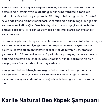
Karlie Natural Deo Köpek Şampuanı 300 Ml, köpeklerin tüy ve cilt bakımını
desteklerken istenmeyen kokuların giderilmesine yardımcı olmak için
geliştirilmiş özel bakım şampuanıdır. Tüm tüy tiplerine uygun olan formülü
sayesinde köpeğinizin tüylerini nazikçe temizlerken cildin doğal dengesinin
korunmasına katkı sağlar. Özellikle dış ortamda vakit geçiren köpeklerde
oluşabilecek kötü kokuların azaltılmasına yardımcı olarak daha ferah bir
kullanım sunar.
Limon ve çiçeksi notalar içeren özel formülü, banyo sonrasında tüylerde hoş ve
kalıcı bir ferahlık bırakır. İçeriğinde bulunan papatya özleri sayesinde cilt
bakımını desteklerken antibakteriyel özellikleriyle hijyenin korunmasına
yardımcı olur. Düzenli kullanımda tüylerin daha yumuşak, parlak ve bakımlı
görünmesine katkı sağlayan bu özel şampuan, günlük bakım rutinlerinin
vazgeçilmez ürünlerinden biri olmaya adaydır.
Köpeğinizin bakım ihtiyaçlarına uygun farklı ürünleri
köpek şampuanları
kategorisinde inceleyebilirsiniz. Düzenli tüy bakımı ve doğru şampuan
kullanımı, köpeğinizin daha temiz, sağlıklı ve bakımlı görünmesine yardımcı
olur.
Karlie Natural Deo Köpek Şampuanı