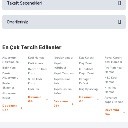
Taksit Seçenekleri
Ürün hakkında henüz soru sorulmamış.
Ürünü Satın Al ve Yorumla
Önerileriniz
Soru Sor
Bu ürünün fiyat bilgisi, resim, ürün açıklamalarında ve diğer konularda
yetersiz gördüğünüz noktaları öneri formunu kullanarak tarafımıza
En Çok Tercih Edilenler
iletebilirsiniz.
Görüş ve önerileriniz için teşekkür ederiz.
Akvaryum
Kedi Maması
Köpek Maması
Kuş Kafesi
Royal Canin
Malzemeleri
Kedi Maması
Kedi Kumu
Köpek
Kuş Yemi
Ürün resmi kalitesiz, bozuk veya görüntülenemiyor.
Balık Yemi
Kulübesi
Pro Plan Kedi
Bentonit Kedi
Muhabbet
Maması
Deniz
Kumu
Köpek Tasması
Kuşu Yemi
Ürün açıklamasında eksik bilgiler bulunuyor.
Akvaryumu
N&D Kedi
Silika Kedi
Köpek Mama
Papağan
Maması
Protein
Ürün bilgilerinde hatalar bulunuyor.
Kumu
Kabı
Kafesi
Skimmer
Hills Kedi
Kedi Evi
Köpek Taşıma
Kuş Oyuncağı
Ürün fiyatı diğer sitelerden daha pahalı.
Maması
Akvaryum
Kafesi
Devamını
Devamını
Isıtıcı
Advance
Bu ürüne benzer farklı alternatifler olmalı.
Gör
Devamını
Gör
Köpek Maması
Devamını
Gör
Gör
Devamını
Gör