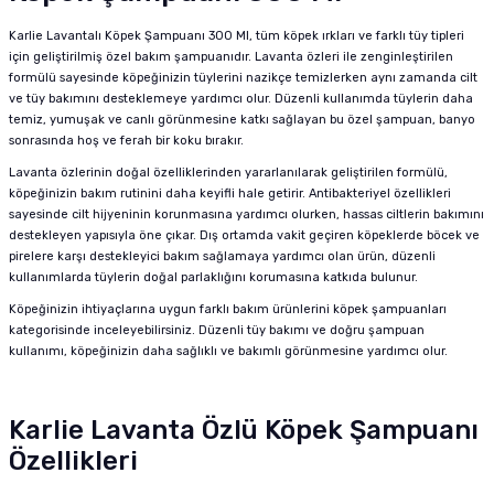
Karlie Lavantalı Köpek Şampuanı 300 Ml, tüm köpek ırkları ve farklı tüy tipleri
için geliştirilmiş özel bakım şampuanıdır. Lavanta özleri ile zenginleştirilen
formülü sayesinde köpeğinizin tüylerini nazikçe temizlerken aynı zamanda cilt
ve tüy bakımını desteklemeye yardımcı olur. Düzenli kullanımda tüylerin daha
temiz, yumuşak ve canlı görünmesine katkı sağlayan bu özel şampuan, banyo
sonrasında hoş ve ferah bir koku bırakır.
Lavanta özlerinin doğal özelliklerinden yararlanılarak geliştirilen formülü,
köpeğinizin bakım rutinini daha keyifli hale getirir. Antibakteriyel özellikleri
sayesinde cilt hijyeninin korunmasına yardımcı olurken, hassas ciltlerin bakımını
destekleyen yapısıyla öne çıkar. Dış ortamda vakit geçiren köpeklerde böcek ve
pirelere karşı destekleyici bakım sağlamaya yardımcı olan ürün, düzenli
kullanımlarda tüylerin doğal parlaklığını korumasına katkıda bulunur.
Köpeğinizin ihtiyaçlarına uygun farklı bakım ürünlerini
köpek şampuanları
kategorisinde inceleyebilirsiniz. Düzenli tüy bakımı ve doğru şampuan
kullanımı, köpeğinizin daha sağlıklı ve bakımlı görünmesine yardımcı olur.
Karlie Lavanta Özlü Köpek Şampuanı
Özellikleri