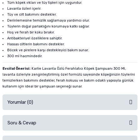
Tüm köpek ırkları ve tüy tipleri için uygundur.
Lavanta özleri içerir.
Tüy ve cilt bakımını destekler.
Derinlemesine temizlik sağlamaya yardımcı olur.
Tüylerin doğal parlaklığını korumaya katkı sağlar.
Hoş ve ferah bir koku bırakır.
Antibakteriyel özelliklere sahiptir.
Hassas ciltlerin bakımını destekler.
Böcek ve pirelere karşı destekleyici bakım sunar.
300 ml hacmindedir.
Evcilal Önerisi:
Karlie Lavanta Özlü Ferahlatıcı Köpek Şampuanı 300 Ml,
lavanta özleriyle zenginleştirilmiş özel formülü sayesinde köpeğinizin tüylerini
temizlerken bakımını destekler, ferah kokusu ve bakım odaklı yapısıyla günlük
kullanım için ideal bir şampuan seçeneği sunar.
Yorumlar (0)
Soru & Cevap
Alışverişinizden sonra ürüne yorum yapın, alışveriş puanı kazanın!
Sorularınız için
iletişim formunu
kullanınız.