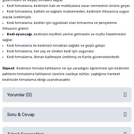
gidermesini ve deşarj olmasını sağlar.
Kedi tırmalama, kedinizin halı ve mobilyalara zarar vermesinin önüne geçer.
Kedi tırmalama, kaliteli ve sağlam malzemeden, kedinizin ihtiyacına uygun
olarak üretilmiştir.
Kedi tırmalama, kediler için içgüdüsel olan tırmanma ve pençeleme
ihtiyacını giderir.
Kedi oyuncağı
, kedinizin keyfinin yerine gelmesini ve mutlu hissetmesini
sağlar.
Kedi tırmalama ile kedinizin tırnakları sağlıklı ve güçlü gelişir.
Kedi tırmalama, her yaş ve cinsten kedi için uygundur.
Kedi tırmalama, Alman kalitesiyle üretilmiş ve Karlie güvencesindedir.
Dipnot
: Kedinizin tırmala tahtasının ne işe yaradığını öğrenmesi için kedinizin
patilerini tırmalama tahtasının üzerine nazikçe sürtün, yaptığınız hareket
kedinizde tırmalama isteği uyandıracaktır.
Yorumlar (0)
Soru & Cevap
Alışverişinizden sonra ürüne yorum yapın, alışveriş puanı kazanın!
Sorularınız için
iletişim formunu
kullanınız.