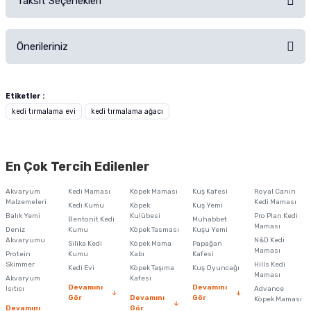
Taksit Seçenekleri
Ürün hakkında henüz soru sorulmamış.
Ürünü Satın Al ve Yorumla
Önerileriniz
Soru Sor
Bu ürünün fiyat bilgisi, resim, ürün açıklamalarında ve diğer konularda
yetersiz gördüğünüz noktaları öneri formunu kullanarak tarafımıza
Etiketler :
iletebilirsiniz.
kedi tırmalama evi
kedi tırmalama ağacı
Görüş ve önerileriniz için teşekkür ederiz.
Ürün resmi kalitesiz, bozuk veya görüntülenemiyor.
En Çok Tercih Edilenler
Ürün açıklamasında eksik bilgiler bulunuyor.
Akvaryum
Kedi Maması
Köpek Maması
Kuş Kafesi
Royal Canin
Ürün bilgilerinde hatalar bulunuyor.
Malzemeleri
Kedi Maması
Kedi Kumu
Köpek
Kuş Yemi
Balık Yemi
Ürün fiyatı diğer sitelerden daha pahalı.
Kulübesi
Pro Plan Kedi
Bentonit Kedi
Muhabbet
Maması
Deniz
Kumu
Köpek Tasması
Kuşu Yemi
Bu ürüne benzer farklı alternatifler olmalı.
Akvaryumu
N&D Kedi
Silika Kedi
Köpek Mama
Papağan
Maması
Protein
Kumu
Kabı
Kafesi
Skimmer
Hills Kedi
Kedi Evi
Köpek Taşıma
Kuş Oyuncağı
Maması
Akvaryum
Kafesi
Devamını
Devamını
Isıtıcı
Advance
Gör
Devamını
Gör
Köpek Maması
Devamını
Gör