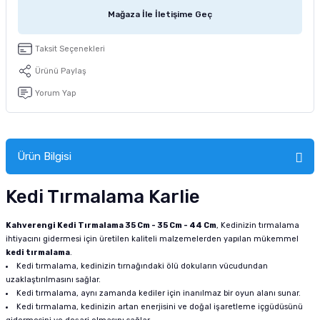
tucu
Sepeti
 Fırçası
Sump Filtre Malzemesi
Pro Plan Kedi Maması
Mağaza İle İletişime Geç
Pond Ürünleri
 Güvenlik Ürünleri
Akvaryum Ozon ve UV Ürünleri
Purina Kedi Maması
Taksit Seçenekleri
Ürünü Paylaş
manları
akım Ürünleri
Royal Canin Kedi Maması
Yorum Yap
lik ve Bakım Ürünleri
uluk
Ürün Bilgisi
 - Akvaryum Kumu
Kedi Tırmalama Karlie
 Parçaları
Kahverengi Kedi Tırmalama 35 Cm - 35 Cm - 44 Cm
, Kedinizin tırmalama
ihtiyacını gidermesi için üretilen kaliteli malzemelerden yapılan mükemmel
kedi tırmalama
.
e Malzemesi
Kedi tırmalama, kedinizin tırnağındaki ölü dokuların vücudundan
uzaklaştırılmasını sağlar.
Kedi tırmalama, aynı zamanda kediler için inanılmaz bir oyun alanı sunar.
Kedi tırmalama, kedinizin artan enerjisini ve doğal işaretleme içgüdüsünü