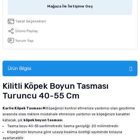
tucu
Sepeti
 Fırçası
Sump Filtre Malzemesi
Pro Plan Kedi Maması
Mağaza İle İletişime Geç
Pond Ürünleri
 Güvenlik Ürünleri
Akvaryum Ozon ve UV Ürünleri
Purina Kedi Maması
Taksit Seçenekleri
Ürünü Paylaş
manları
akım Ürünleri
Royal Canin Kedi Maması
Yorum Yap
lik ve Bakım Ürünleri
uluk
Ürün Bilgisi
 - Akvaryum Kumu
Kilitli Köpek Boyun Tasması
Turuncu 40-55 Cm
 Parçaları
Karlie Köpek Tasması M
Köpeğinizi kontrol etmenize yardımcı olan gezdirme
e Malzemesi
sırasında olası risklere müdahale etmenize yardımcı ve köpeğinize karakter
katacak, şık
köpek boyun tasması
.
Tasma boyu 40-55 santimetredir, tasma genişliği: 20 milimetredir.
Köpeğinizin boynuna göre uzayıp kısalma özelliği sayesinde kolayca
ayarlanabilir.