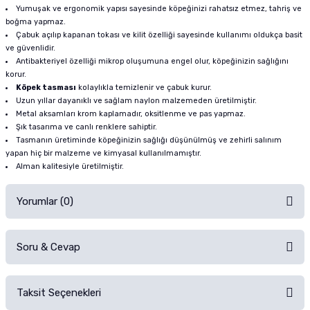
Yumuşak ve ergonomik yapısı sayesinde köpeğinizi rahatsız etmez, tahriş ve
boğma yapmaz.
Çabuk açılıp kapanan tokası ve kilit özelliği sayesinde kullanımı oldukça basit
ve güvenlidir.
Antibakteriyel özelliği mikrop oluşumuna engel olur, köpeğinizin sağlığını
korur.
Köpek tasması
kolaylıkla temizlenir ve çabuk kurur.
Uzun yıllar dayanıklı ve sağlam naylon malzemeden üretilmiştir.
Metal aksamları krom kaplamadır, oksitlenme ve pas yapmaz.
Şık tasarıma ve canlı renklere sahiptir.
Tasmanın üretiminde köpeğinizin sağlığı düşünülmüş ve zehirli salınım
yapan hiç bir malzeme ve kimyasal kullanılmamıştır.
Alman kalitesiyle üretilmiştir.
Yorumlar (0)
Soru & Cevap
Alışverişinizden sonra ürüne yorum yapın, alışveriş puanı kazanın!
Sorularınız için
iletişim formunu
kullanınız.
Taksit Seçenekleri
Ürün hakkında henüz soru sorulmamış.