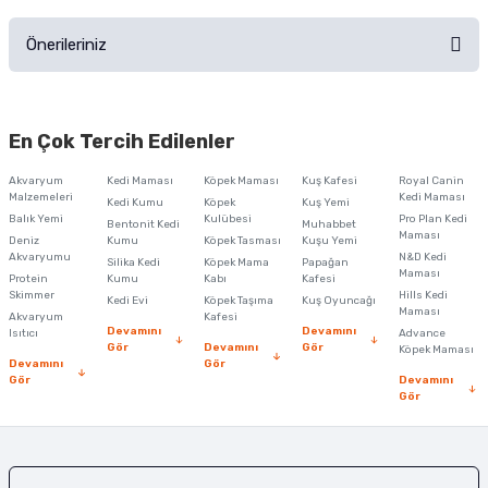
Ürünü Satın Al ve Yorumla
Önerileriniz
Soru Sor
Bu ürünün fiyat bilgisi, resim, ürün açıklamalarında ve diğer konularda
yetersiz gördüğünüz noktaları öneri formunu kullanarak tarafımıza
En Çok Tercih Edilenler
iletebilirsiniz.
Görüş ve önerileriniz için teşekkür ederiz.
Akvaryum
Kedi Maması
Köpek Maması
Kuş Kafesi
Royal Canin
Malzemeleri
Kedi Maması
Kedi Kumu
Köpek
Kuş Yemi
Ürün resmi kalitesiz, bozuk veya görüntülenemiyor.
Balık Yemi
Kulübesi
Pro Plan Kedi
Bentonit Kedi
Muhabbet
Maması
Deniz
Kumu
Köpek Tasması
Kuşu Yemi
Ürün açıklamasında eksik bilgiler bulunuyor.
Akvaryumu
N&D Kedi
Silika Kedi
Köpek Mama
Papağan
Maması
Protein
Ürün bilgilerinde hatalar bulunuyor.
Kumu
Kabı
Kafesi
Skimmer
Hills Kedi
Kedi Evi
Köpek Taşıma
Kuş Oyuncağı
Ürün fiyatı diğer sitelerden daha pahalı.
Maması
Akvaryum
Kafesi
Devamını
Devamını
Isıtıcı
Advance
Bu ürüne benzer farklı alternatifler olmalı.
Gör
Devamını
Gör
Köpek Maması
Devamını
Gör
Gör
Devamını
Gör
Gönder