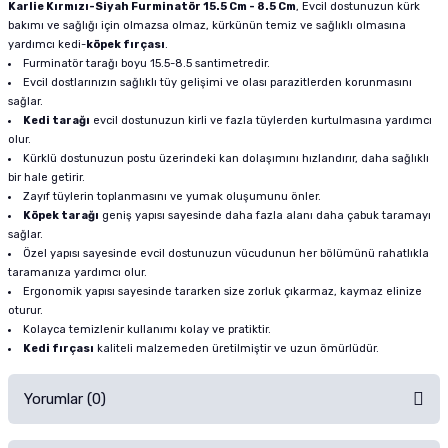
Karlie Kırmızı-Siyah Furminatör 15.5 Cm - 8.5 Cm
, Evcil dostunuzun kürk
bakımı ve sağlığı için olmazsa olmaz, kürkünün temiz ve sağlıklı olmasına
yardımcı kedi-
köpek fırçası
.
Furminatör tarağı boyu 15.5-8.5 santimetredir.
Evcil dostlarınızın sağlıklı tüy gelişimi ve olası parazitlerden korunmasını
sağlar.
Kedi tarağı
evcil dostunuzun kirli ve fazla tüylerden kurtulmasına yardımcı
olur.
Kürklü dostunuzun postu üzerindeki kan dolaşımını hızlandırır, daha sağlıklı
bir hale getirir.
Zayıf tüylerin toplanmasını ve yumak oluşumunu önler.
Köpek tarağı
geniş yapısı sayesinde daha fazla alanı daha çabuk taramayı
sağlar.
Özel yapısı sayesinde evcil dostunuzun vücudunun her bölümünü rahatlıkla
taramanıza yardımcı olur.
Ergonomik yapısı sayesinde tararken size zorluk çıkarmaz, kaymaz elinize
oturur.
Kolayca temizlenir kullanımı kolay ve pratiktir.
Kedi fırçası
kaliteli malzemeden üretilmiştir ve uzun ömürlüdür.
Yorumlar (0)