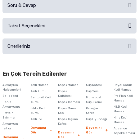
Soru & Cevap
Alışverişinizden sonra ürüne yorum yapın, alışveriş puanı kazanın!
Sorularınız için
iletişim formunu
kullanınız.
Taksit Seçenekleri
Ürün hakkında henüz soru sorulmamış.
Ürünü Satın Al ve Yorumla
Önerileriniz
Soru Sor
Bu ürünün fiyat bilgisi, resim, ürün açıklamalarında ve diğer konularda
yetersiz gördüğünüz noktaları öneri formunu kullanarak tarafımıza
En Çok Tercih Edilenler
iletebilirsiniz.
Görüş ve önerileriniz için teşekkür ederiz.
Akvaryum
Kedi Maması
Köpek Maması
Kuş Kafesi
Royal Canin
Malzemeleri
Kedi Maması
Kedi Kumu
Köpek
Kuş Yemi
Ürün resmi kalitesiz, bozuk veya görüntülenemiyor.
Balık Yemi
Kulübesi
Pro Plan Kedi
Bentonit Kedi
Muhabbet
Maması
Deniz
Kumu
Köpek Tasması
Kuşu Yemi
Ürün açıklamasında eksik bilgiler bulunuyor.
Akvaryumu
N&D Kedi
Silika Kedi
Köpek Mama
Papağan
Maması
Protein
Ürün bilgilerinde hatalar bulunuyor.
Kumu
Kabı
Kafesi
Skimmer
Hills Kedi
Kedi Evi
Köpek Taşıma
Kuş Oyuncağı
Ürün fiyatı diğer sitelerden daha pahalı.
Maması
Akvaryum
Kafesi
Devamını
Devamını
Isıtıcı
Advance
Bu ürüne benzer farklı alternatifler olmalı.
Gör
Devamını
Gör
Köpek Maması
Devamını
Gör