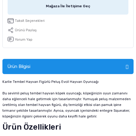
tucu
Sepeti
 Fırçası
Sump Filtre Malzemesi
Pro Plan Kedi Maması
Mağaza İle İletişime Geç
Pond Ürünleri
 Güvenlik Ürünleri
Akvaryum Ozon ve UV Ürünleri
Purina Kedi Maması
Taksit Seçenekleri
Ürünü Paylaş
manları
akım Ürünleri
Royal Canin Kedi Maması
Yorum Yap
lik ve Bakım Ürünleri
uluk
Ürün Bilgisi
 - Akvaryum Kumu
Karlie Tembel Hayvan Figürlü Peluş Evcil Hayvan Oyuncağı
Bu sevimli peluş tembel hayvan köpek oyuncağı, köpeğinizin oyun zamanını
 Parçaları
daha eğlenceli hale getirmek için tasarlanmıştır. Yumuşak peluş malzemeden
üretilmiş olan tembel hayvan figürü, diş temizliği etkisi olan pamuk ipine
e Malzemesi
tırmanır şekilde tasarlanmıştır. Ayrıca, oyuncak içerisindeki entegre Squeaker,
köpeğinizin ilgisini çekerek oyunu daha keyifli hale getirir.
Ürün Özellikleri