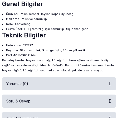
Genel Bilgiler
Ürün Adı: Peluş Tembel Hayvan Köpek Oyuncağı
Malzeme: Peluş ve pamuk ipi
Renk: Kahverengi
Ekstra Özellik: Diş temizliği için pamuk ipi, Squeaker içerir
Teknik Bilgiler
Ürün Kodu: 522727
Boyutlar: 18 cm uzunluk, 9 cm genişlik, 40 cm yükseklik
EAN: 4016598121764
Bu peluş tembel hayvan oyuncağı, köpeğinizin hem eğlenmesi hem de diş
sağlığını desteklemesi için ideal bir üründür. Pamuk ipi üzerine tırmanan tembel
hayvan figürü, köpeğinizin oyun arkadaşı olacak şekilde tasarlanmıştır.
Yorumlar (0)
Soru & Cevap
Alışverişinizden sonra ürüne yorum yapın, alışveriş puanı kazanın!
Sorularınız için
iletişim formunu
kullanınız.