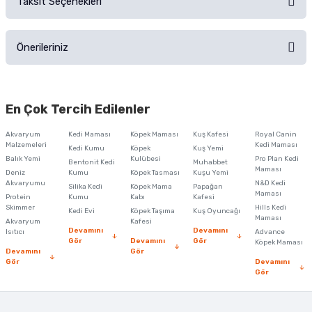
Taksit Seçenekleri
Ürün hakkında henüz soru sorulmamış.
Ürünü Satın Al ve Yorumla
Önerileriniz
Soru Sor
Bu ürünün fiyat bilgisi, resim, ürün açıklamalarında ve diğer konularda
yetersiz gördüğünüz noktaları öneri formunu kullanarak tarafımıza
En Çok Tercih Edilenler
iletebilirsiniz.
Görüş ve önerileriniz için teşekkür ederiz.
Akvaryum
Kedi Maması
Köpek Maması
Kuş Kafesi
Royal Canin
Malzemeleri
Kedi Maması
Kedi Kumu
Köpek
Kuş Yemi
Ürün resmi kalitesiz, bozuk veya görüntülenemiyor.
Balık Yemi
Kulübesi
Pro Plan Kedi
Bentonit Kedi
Muhabbet
Maması
Deniz
Kumu
Köpek Tasması
Kuşu Yemi
Ürün açıklamasında eksik bilgiler bulunuyor.
Akvaryumu
N&D Kedi
Silika Kedi
Köpek Mama
Papağan
Maması
Protein
Ürün bilgilerinde hatalar bulunuyor.
Kumu
Kabı
Kafesi
Skimmer
Hills Kedi
Kedi Evi
Köpek Taşıma
Kuş Oyuncağı
Ürün fiyatı diğer sitelerden daha pahalı.
Maması
Akvaryum
Kafesi
Devamını
Devamını
Isıtıcı
Advance
Bu ürüne benzer farklı alternatifler olmalı.
Gör
Devamını
Gör
Köpek Maması
Devamını
Gör
Gör
Devamını
Gör