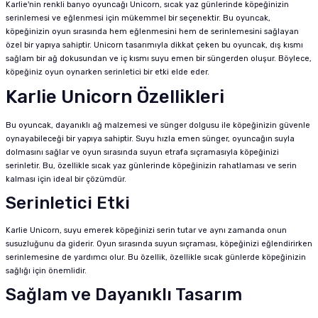
Karlie'nin renkli banyo oyuncağı Unicorn, sıcak yaz günlerinde köpeğinizin
serinlemesi ve eğlenmesi için mükemmel bir seçenektir. Bu oyuncak,
köpeğinizin oyun sırasında hem eğlenmesini hem de serinlemesini sağlayan
özel bir yapıya sahiptir. Unicorn tasarımıyla dikkat çeken bu oyuncak, dış kısmı
sağlam bir ağ dokusundan ve iç kısmı suyu emen bir süngerden oluşur. Böylece,
köpeğiniz oyun oynarken serinletici bir etki elde eder.
Karlie Unicorn Özellikleri
Bu oyuncak, dayanıklı ağ malzemesi ve sünger dolgusu ile köpeğinizin güvenle
oynayabileceği bir yapıya sahiptir. Suyu hızla emen sünger, oyuncağın suyla
dolmasını sağlar ve oyun sırasında suyun etrafa sıçramasıyla köpeğinizi
serinletir. Bu, özellikle sıcak yaz günlerinde köpeğinizin rahatlaması ve serin
kalması için ideal bir çözümdür.
Serinletici Etki
Karlie Unicorn, suyu emerek köpeğinizi serin tutar ve aynı zamanda onun
susuzluğunu da giderir. Oyun sırasında suyun sıçraması, köpeğinizi eğlendirirken
serinlemesine de yardımcı olur. Bu özellik, özellikle sıcak günlerde köpeğinizin
sağlığı için önemlidir.
Sağlam ve Dayanıklı Tasarım