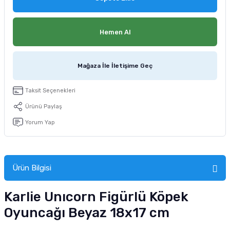
tucu
Sepeti
 Fırçası
Sump Filtre Malzemesi
Pro Plan Kedi Maması
Hemen Al
Pond Ürünleri
 Güvenlik Ürünleri
Akvaryum Ozon ve UV Ürünleri
Purina Kedi Maması
manları
akım Ürünleri
Royal Canin Kedi Maması
Mağaza İle İletişime Geç
lik ve Bakım Ürünleri
Taksit Seçenekleri
Ürünü Paylaş
uluk
Yorum Yap
 - Akvaryum Kumu
 Parçaları
Ürün Bilgisi
e Malzemesi
Karlie Unıcorn Figürlü Köpek
Oyuncağı Beyaz 18x17 cm