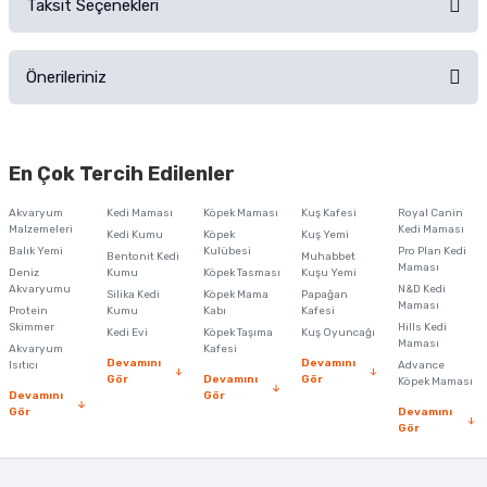
Taksit Seçenekleri
Ürün hakkında henüz soru sorulmamış.
Ürünü Satın Al ve Yorumla
Önerileriniz
Soru Sor
Bu ürünün fiyat bilgisi, resim, ürün açıklamalarında ve diğer konularda
yetersiz gördüğünüz noktaları öneri formunu kullanarak tarafımıza
En Çok Tercih Edilenler
iletebilirsiniz.
Görüş ve önerileriniz için teşekkür ederiz.
Akvaryum
Kedi Maması
Köpek Maması
Kuş Kafesi
Royal Canin
Malzemeleri
Kedi Maması
Kedi Kumu
Köpek
Kuş Yemi
Ürün resmi kalitesiz, bozuk veya görüntülenemiyor.
Balık Yemi
Kulübesi
Pro Plan Kedi
Bentonit Kedi
Muhabbet
Maması
Deniz
Kumu
Köpek Tasması
Kuşu Yemi
Ürün açıklamasında eksik bilgiler bulunuyor.
Akvaryumu
N&D Kedi
Silika Kedi
Köpek Mama
Papağan
Maması
Protein
Ürün bilgilerinde hatalar bulunuyor.
Kumu
Kabı
Kafesi
Skimmer
Hills Kedi
Kedi Evi
Köpek Taşıma
Kuş Oyuncağı
Ürün fiyatı diğer sitelerden daha pahalı.
Maması
Akvaryum
Kafesi
Devamını
Devamını
Isıtıcı
Advance
Bu ürüne benzer farklı alternatifler olmalı.
Gör
Devamını
Gör
Köpek Maması
Devamını
Gör
Gör
Devamını
Gör