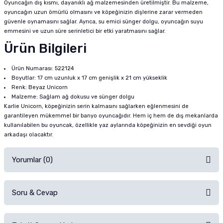
Oyuncağın dış kısmı, dayanıklı ağ malzemesinden üretilmiştir. Bu malzeme,
oyuncağın uzun ömürlü olmasını ve köpeğinizin dişlerine zarar vermeden
güvenle oynamasını sağlar. Ayrıca, su emici sünger dolgu, oyuncağın suyu
emmesini ve uzun süre serinletici bir etki yaratmasını sağlar.
Ürün Bilgileri
Ürün Numarası: 522124
Boyutlar: 17 cm uzunluk x 17 cm genişlik x 21 cm yükseklik
Renk: Beyaz Unicorn
Malzeme: Sağlam ağ dokusu ve sünger dolgu
Karlie Unicorn, köpeğinizin serin kalmasını sağlarken eğlenmesini de
garantileyen mükemmel bir banyo oyuncağıdır. Hem iç hem de dış mekanlarda
kullanılabilen bu oyuncak, özellikle yaz aylarında köpeğinizin en sevdiği oyun
arkadaşı olacaktır.
Yorumlar (0)
Soru & Cevap
Alışverişinizden sonra ürüne yorum yapın, alışveriş puanı kazanın!
Sorularınız için
iletişim formunu
kullanınız.