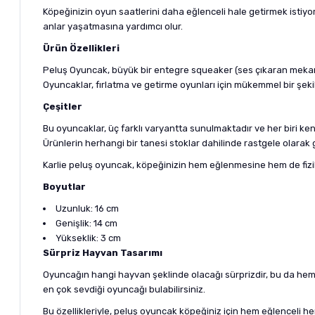
Köpeğinizin oyun saatlerini daha eğlenceli hale getirmek istiyor
anlar yaşatmasına yardımcı olur.
Ürün Özellikleri
Peluş Oyuncak, büyük bir entegre squeaker (ses çıkaran mekani
Oyuncaklar, fırlatma ve getirme oyunları için mükemmel bir şekild
Çeşitler
Bu oyuncaklar, üç farklı varyantta sunulmaktadır ve her biri kend
Ürünlerin herhangi bir tanesi stoklar dahilinde rastgele olarak
Karlie peluş oyuncak, köpeğinizin hem eğlenmesine hem de fizi
Boyutlar
Uzunluk: 16 cm
Genişlik: 14 cm
Yükseklik: 3 cm
Sürpriz Hayvan Tasarımı
Oyuncağın hangi hayvan şeklinde olacağı sürprizdir, bu da hem
en çok sevdiği oyuncağı bulabilirsiniz.
Bu özellikleriyle, peluş oyuncak köpeğiniz için hem eğlenceli