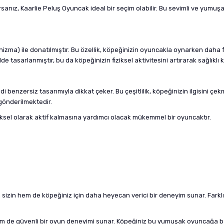
sanız, Kaarlie Peluş Oyuncak ideal bir seçim olabilir. Bu sevimli ve yumuşa
zma) ile donatılmıştır. Bu özellik, köpeğinizin oyuncakla oynarken daha
e tasarlanmıştır, bu da köpeğinizin fiziksel aktivitesini artırarak sağlıklı
i benzersiz tasarımıyla dikkat çeker. Bu çeşitlilik, köpeğinizin ilgisini çe
 gönderilmektedir.
ksel olarak aktif kalmasına yardımcı olacak mükemmel bir oyuncaktır.
 sizin hem de köpeğiniz için daha heyecan verici bir deneyim sunar. Far
 hem de güvenli bir oyun deneyimi sunar. Köpeğiniz bu yumuşak oyuncağa b