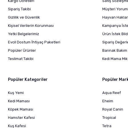
Kargo Ücretleri
Satış Sözleşm
Sipariş Takibi
Müşteri Yoruml
Gizlilik ve Güvenlik
Hayvan Haklar
Kişisel Verilerin Korunması
Kampanya İstek
Yetki Belgelerimiz
Ürün İstek Bil
Evcil Dostum İhtiyaç Paketleri
Sipariş Değer
Popüler Ürünler
Barınak Bakım 
Teslimat Takibi
Kedi Mama Mikt
Popüler Kategoriler
Popüler Mar
Kuş Yemi
Aqua Reef
Kedi Maması
Eheim
Köpek Maması
Royal Canin
Hamster Kafesi
Tropical
Kuş Kafesi
Tetra