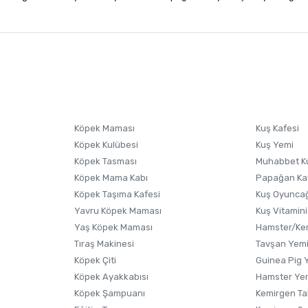
nularda yetersiz gördüğünüz noktaları öneri formunu kullanarak tarafımıza i
sonra ürüne yorum yapın, alışveriş puanı kazanın! Sorularınız için
Ürün hakkında henüz soru sorulmamış.
iletişim
Ürünü Satın Al ve Yorumla
Soru Sor
Köpek Maması
Kuş Kafesi
Köpek Kulübesi
Kuş Yemi
Köpek Tasması
Muhabbet K
Köpek Mama Kabı
Papağan Ka
Köpek Taşıma Kafesi
Kuş Oyunca
Yavru Köpek Maması
Kuş Vitamini
Yaş Köpek Maması
Hamster/Kem
Tıraş Makinesi
Tavşan Yem
Köpek Çiti
Guinea Pig 
Köpek Ayakkabısı
Hamster Ye
Gönder
Köpek Şampuanı
Kemirgen Ta