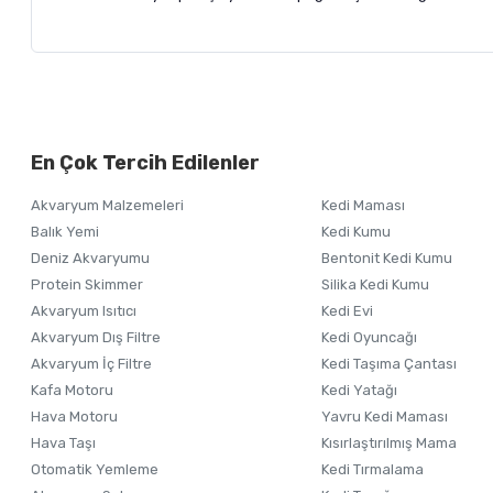
Bu ürünün fiyat bilgisi, resim, ürün açıklamalarında ve diğer ko
Görüş ve önerileriniz için teşekkür ederiz.
Alışverişinizden 
En Çok Tercih Edilenler
Ürün resmi kalitesiz, bozuk veya görüntülenemiyor.
Akvaryum Malzemeleri
Kedi Maması
Ürün açıklamasında eksik bilgiler bulunuyor.
Balık Yemi
Kedi Kumu
Ürün bilgilerinde hatalar bulunuyor.
Deniz Akvaryumu
Bentonit Kedi Kumu
Ürün fiyatı diğer sitelerden daha pahalı.
Protein Skimmer
Silika Kedi Kumu
Akvaryum Isıtıcı
Kedi Evi
Bu ürüne benzer farklı alternatifler olmalı.
Akvaryum Dış Filtre
Kedi Oyuncağı
Akvaryum İç Filtre
Kedi Taşıma Çantası
Kafa Motoru
Kedi Yatağı
Hava Motoru
Yavru Kedi Maması
Hava Taşı
Kısırlaştırılmış Mama
Otomatik Yemleme
Kedi Tırmalama