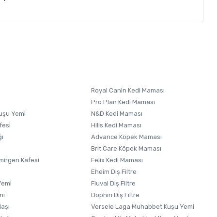
letebilirsiniz.
 formunu
kullanınız.
Royal Canin Kedi Maması
Pro Plan Kedi Maması
uşu Yemi
N&D Kedi Maması
fesi
Hills Kedi Maması
ğı
Advance Köpek Maması
Brit Care Köpek Maması
irgen Kafesi
Felix Kedi Maması
i
Eheim Dış Filtre
Yemi
Fluval Dış Filtre
mi
Dophin Dış Filtre
laşı
Versele Laga Muhabbet Kuşu Yemi