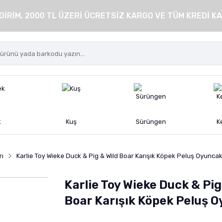
DİRİM, 2000 TL ÜZERİ ÜCRETSİZ KARGO VE TÜM KREDİ KA
k
Kuş
Sürüngen
K
rı
Karlie Toy Wieke Duck & Pig & Wild Boar Karışık Köpek Peluş Oyunca
Karlie Toy Wieke Duck & Pig
Boar Karışık Köpek Peluş 