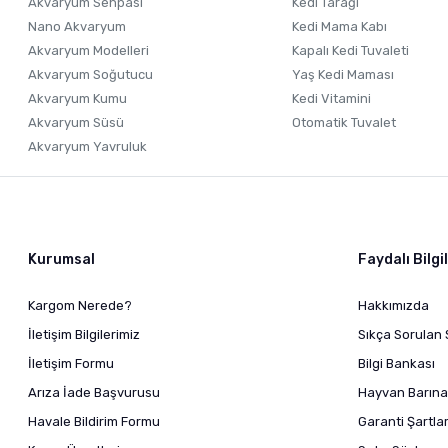
Akvaryum Sehpası
Kedi Tarağı
Nano Akvaryum
Kedi Mama Kabı
Akvaryum Modelleri
Kapalı Kedi Tuvaleti
Akvaryum Soğutucu
Yaş Kedi Maması
Akvaryum Kumu
Kedi Vitamini
Akvaryum Süsü
Otomatik Tuvalet
Akvaryum Yavruluk
Kurumsal
Faydalı Bilgi
Kargom Nerede?
Hakkımızda
İletişim Bilgilerimiz
Sıkça Sorulan 
İletişim Formu
Bilgi Bankası
Arıza İade Başvurusu
Hayvan Barına
Havale Bildirim Formu
Garanti Şartlar