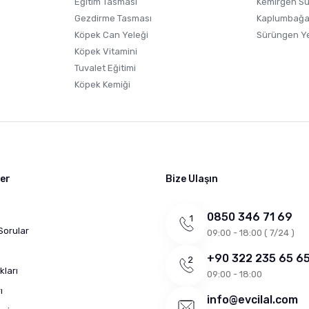
Eğitim Tasması
Kemirgen S
Gezdirme Tasması
Kaplumbağa
Köpek Can Yeleği
Sürüngen Y
Köpek Vitamini
Tuvalet Eğitimi
Köpek Kemiği
ler
Bize Ulaşın
0850 346 71 69
Sorular
09:00 - 18:00 ( 7/24 )
+90 322 235 65 6
kları
09:00 - 18:00
ı
info@evcilal.com