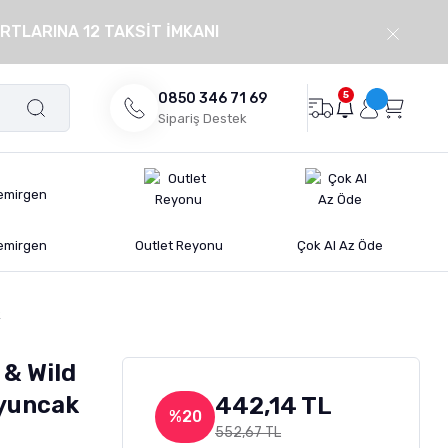
RTLARINA 12 TAKSİT İMKANI
5
0850 346 71 69
Sipariş Destek
emirgen
Outlet Reyonu
Çok Al Az Öde
k
 & Wild
Oyuncak
442,14 TL
%20
552,67 TL