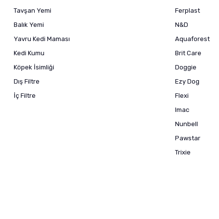
Tavşan Yemi
Ferplast
Balık Yemi
N&D
Yavru Kedi Maması
Aquaforest
Kedi Kumu
Brit Care
Köpek İsimliği
Doggie
Dış Filtre
Ezy Dog
İç Filtre
Flexi
Imac
Nunbell
Pawstar
Trixie