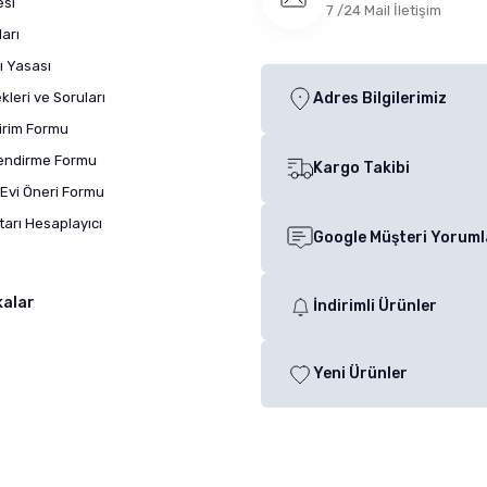
esi
7 /24 Mail İletişim
arı
ı Yasası
leri ve Soruları
Adres Bilgilerimiz
dirim Formu
lendirme Formu
Kargo Takibi
Evi Öneri Formu
arı Hesaplayıcı
Google Müşteri Yoruml
kalar
İndirimli Ürünler
Yeni Ürünler