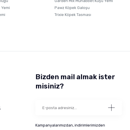
uluğu
Garden Mix Muhabbet Kuşu Yemi
 Yemi
Pawz Köpek Galoşu
emi
Trixie Köpek Tasması
Bizden mail almak ister
misiniz?
5
Kampanyalarımızdan, indirimlerimizden