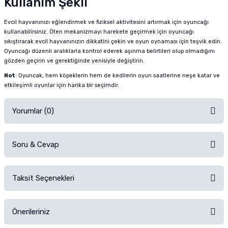
Kullanım Şekli
Evcil hayvanınızı eğlendirmek ve fiziksel aktivitesini artırmak için oyuncağı
kullanabilirsiniz. Öten mekanizmayı harekete geçirmek için oyuncağı
sıkıştırarak evcil hayvanınızın dikkatini çekin ve oyun oynaması için teşvik edin.
Oyuncağı düzenli aralıklarla kontrol ederek aşınma belirtileri olup olmadığını
gözden geçirin ve gerektiğinde yenisiyle değiştirin.
Not
: Oyuncak, hem köpeklerin hem de kedilerin oyun saatlerine neşe katar ve
etkileşimli oyunlar için harika bir seçimdir.
Yorumlar (0)
Soru & Cevap
Alışverişinizden sonra ürüne yorum yapın, alışveriş puanı kazanın!
Sorularınız için
iletişim formunu
kullanınız.
Taksit Seçenekleri
Ürün hakkında henüz soru sorulmamış.
Ürünü Satın Al ve Yorumla
Önerileriniz
Soru Sor