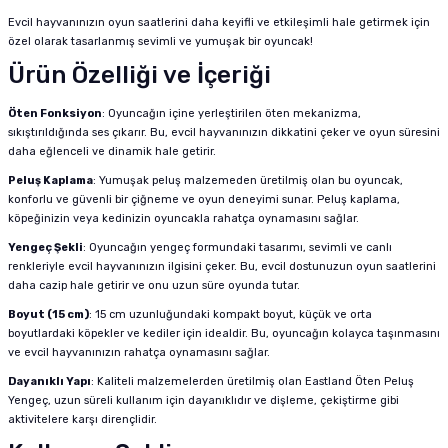
Evcil hayvanınızın oyun saatlerini daha keyifli ve etkileşimli hale getirmek için
özel olarak tasarlanmış sevimli ve yumuşak bir oyuncak!
Ürün Özelliği ve İçeriği
Öten Fonksiyon
: Oyuncağın içine yerleştirilen öten mekanizma,
sıkıştırıldığında ses çıkarır. Bu, evcil hayvanınızın dikkatini çeker ve oyun süresini
daha eğlenceli ve dinamik hale getirir.
Peluş Kaplama
: Yumuşak peluş malzemeden üretilmiş olan bu oyuncak,
konforlu ve güvenli bir çiğneme ve oyun deneyimi sunar. Peluş kaplama,
köpeğinizin veya kedinizin oyuncakla rahatça oynamasını sağlar.
Yengeç Şekli
: Oyuncağın yengeç formundaki tasarımı, sevimli ve canlı
renkleriyle evcil hayvanınızın ilgisini çeker. Bu, evcil dostunuzun oyun saatlerini
daha cazip hale getirir ve onu uzun süre oyunda tutar.
Boyut (15 cm)
: 15 cm uzunluğundaki kompakt boyut, küçük ve orta
boyutlardaki köpekler ve kediler için idealdir. Bu, oyuncağın kolayca taşınmasını
ve evcil hayvanınızın rahatça oynamasını sağlar.
Dayanıklı Yapı
: Kaliteli malzemelerden üretilmiş olan Eastland Öten Peluş
Yengeç, uzun süreli kullanım için dayanıklıdır ve dişleme, çekiştirme gibi
aktivitelere karşı dirençlidir.