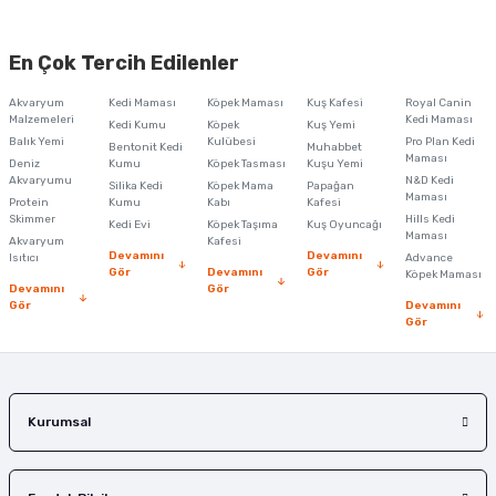
Bu ürünün fiyat bilgisi, resim, ürün açıklamalarında ve diğer konularda
yetersiz gördüğünüz noktaları öneri formunu kullanarak tarafımıza
En Çok Tercih Edilenler
iletebilirsiniz.
Görüş ve önerileriniz için teşekkür ederiz.
Akvaryum
Kedi Maması
Köpek Maması
Kuş Kafesi
Royal Canin
Malzemeleri
Kedi Maması
Kedi Kumu
Köpek
Kuş Yemi
Ürün resmi kalitesiz, bozuk veya görüntülenemiyor.
Balık Yemi
Kulübesi
Pro Plan Kedi
Bentonit Kedi
Muhabbet
Maması
Deniz
Kumu
Köpek Tasması
Kuşu Yemi
Ürün açıklamasında eksik bilgiler bulunuyor.
Akvaryumu
N&D Kedi
Silika Kedi
Köpek Mama
Papağan
Maması
Protein
Ürün bilgilerinde hatalar bulunuyor.
Kumu
Kabı
Kafesi
Skimmer
Hills Kedi
Kedi Evi
Köpek Taşıma
Kuş Oyuncağı
Ürün fiyatı diğer sitelerden daha pahalı.
Maması
Akvaryum
Kafesi
Devamını
Devamını
Isıtıcı
Advance
Bu ürüne benzer farklı alternatifler olmalı.
Gör
Devamını
Gör
Köpek Maması
Devamını
Gör
Gör
Devamını
Gör
Gönder
Kurumsal